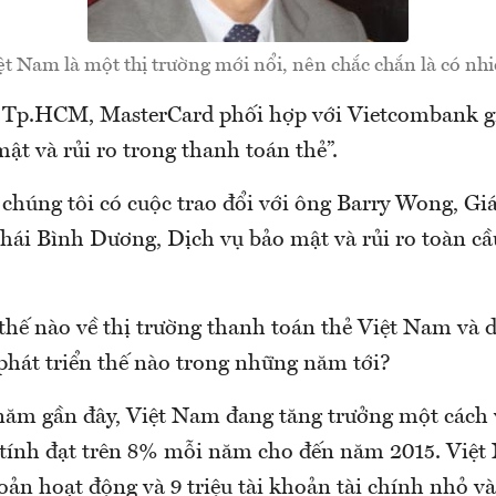
t Nam là một thị trường mới nổi, nên chắc chắn là có nhiề
i Tp.HCM, MasterCard phối hợp với Vietcombank gi
ật và rủi ro trong thanh toán thẻ”.
 chúng tôi có cuộc trao đổi với ông Barry Wong, G
Thái Bình Dương, Dịch vụ bảo mật và rủi ro toàn cầ
thế nào về thị trường thanh toán thẻ Việt Nam và d
 phát triển thế nào trong những năm tới?
ăm gần đây, Việt Nam đang tăng trưởng một cách 
 tính đạt trên 8% mỗi năm cho đến năm 2015. Việt
hoản hoạt động và 9 triệu tài khoản tài chính nhỏ v