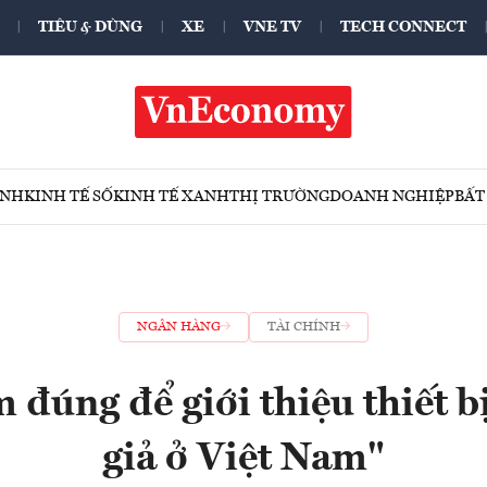
TIÊU & DÙNG
XE
VNE TV
TECH CONNECT
ÍNH
KINH TẾ SỐ
KINH TẾ XANH
THỊ TRƯỜNG
DOANH NGHIỆP
BẤT
NGÂN HÀNG
TÀI CHÍNH
 đúng để giới thiệu thiết b
giả ở Việt Nam"