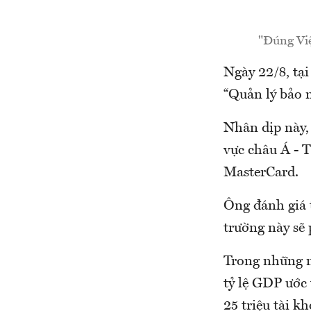
"Đúng Việ
Ngày 22/8, tạ
“Quản lý bảo m
Nhân dịp này,
vực châu Á - 
MasterCard.
Ông đánh giá 
trường này sẽ
Trong những n
tỷ lệ GDP ước
25 triệu tài k