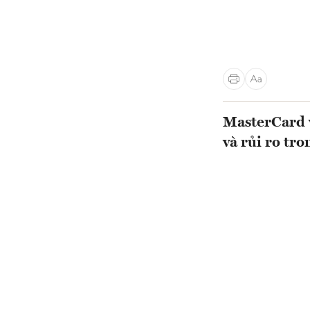
MasterCard v
và rủi ro tr