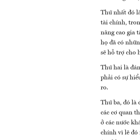
Thứ nhất đó l
tài chính, tro
nâng cao gia t
họ đã có những
sẽ hỗ trợ cho 
Thứ hai là đán
phải có sự hiể
ro.
Thứ ba, đó là 
các cơ quan th
ở các nước khá
chính vì lẽ đó