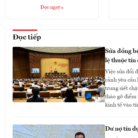
Đọc ngay
Đọc tiếp
Sửa đồng bộ
lệ thuộc tín
Việc sửa đổi 
cảnh yêu cầu 
trung siết ch
tháo gỡ điểm 
kinh tế vào 
Dư nợ tín d