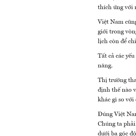
thích ứng với
Việt Nam cũng
giới trong vò
lịch còn để ch
Tất cả các yếu
năng.
Thị trường th
định thế nào v
khác gì so với
Đúng Việt Nam 
Chúng ta phải 
dưới ba góc độ