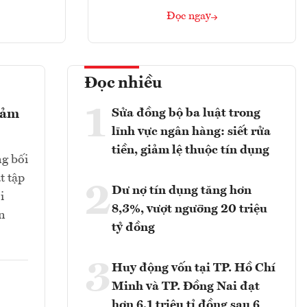
Đọc ngay
Đọc nhiều
1
Sửa đồng bộ ba luật trong
giảm
lĩnh vực ngân hàng: siết rửa
tiền, giảm lệ thuộc tín dụng
ng bối
t tập
2
Dư nợ tín dụng tăng hơn
i
8,3%, vượt ngưỡng 20 triệu
n
tỷ đồng
3
Huy động vốn tại TP. Hồ Chí
Minh và TP. Đồng Nai đạt
hơn 6,1 triệu tỉ đồng sau 6