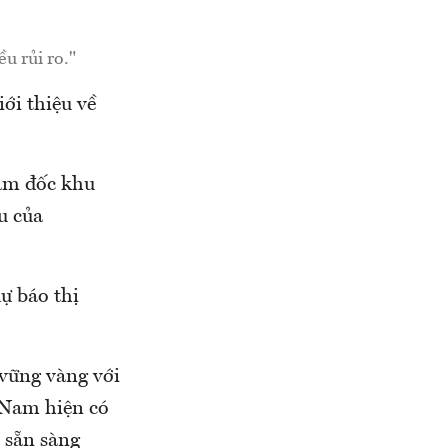
u rủi ro."
ới thiệu về
iám đốc khu
u của
ự báo thị
vững vàng với
 Nam hiện có
à sẵn sàng