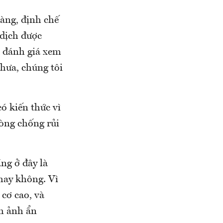
àng, định chế
 dịch được
ẽ đánh giá xem
chưa, chúng tôi
ó kiến thức vì
hòng chống rủi
ầng ở đây là
 hay không. Vì
 cơ cao, và
nh ảnh ẩn