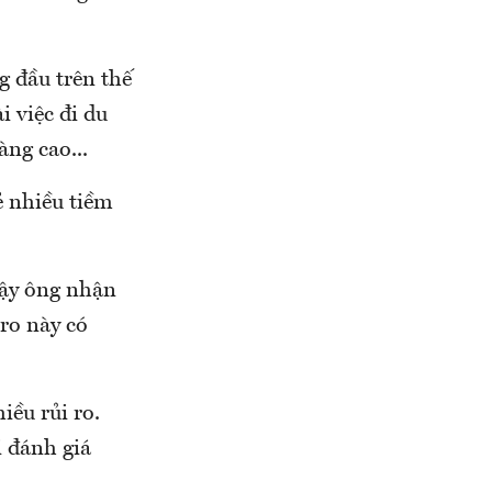
g đầu trên thế
 việc đi du
àng cao...
ẻ nhiều tiềm
vậy ông nhận
 ro này có
iều rủi ro.
i đánh giá