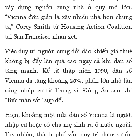
xây dựng nguồn cung nhà ở quy mô lớn.
“Vienna đơn giản là xây nhiều nhà hơn chúng
ta,” Corey Smith từ Housing Action Coalition
tại San Francisco nhận xét.
Việc duy trì nguồn cung dồi dào khiến giá thuê
không bị đẩy lên quá cao ngay cả khi dân số
tăng mạnh. Kể từ thập niên 1990, dân số
Vienna đã tăng khoảng 25%, phần lớn nhờ làn
sóng nhập cư từ Trung và Đông Âu sau khi
"Bức màn sắt" sụp đổ.
Hiện, khoảng một nửa dân số Vienna là người
nhập cư hoặc có cha mẹ sinh ra ở nước ngoài.
Tuy nhiên, thành phố vẫn duy trì được sự ổn