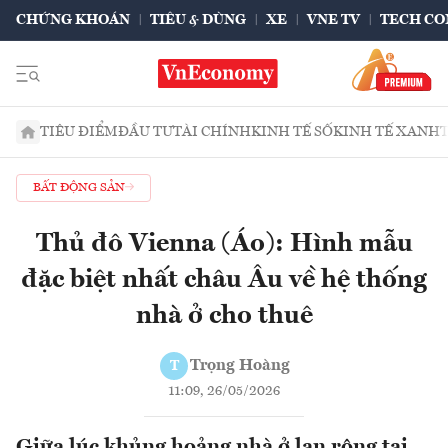
CHỨNG KHOÁN
TIÊU & DÙNG
XE
VNE TV
TECH CO
TIÊU ĐIỂM
ĐẦU TƯ
TÀI CHÍNH
KINH TẾ SỐ
KINH TẾ XANH
BẤT ĐỘNG SẢN
Thủ đô Vienna (Áo): Hình mẫu
đặc biệt nhất châu Âu về hệ thống
nhà ở cho thuê
Trọng Hoàng
T
11:09, 26/05/2026
Giữa lúc khủng hoảng nhà ở lan rộng tại