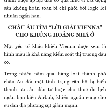
tránh được áp lực đầu cơ quá mức vì bất động
sản không hoàn toàn bị chi phối bởi logic lợi
nhuận ngắn hạn.
CHÂU ÂU TÌM “LỜI GIẢI VIENNA”
CHO KHỦNG HOẢNG NHÀ Ở
Một yếu tố khác khiến Vienna được xem là
hình mẫu là khả năng kiểm soát thị trường đầu
cơ.
Trong nhiều năm qua, hàng loạt thành phố
châu Âu đối mặt tình trạng căn hộ bị biến
thành tài sản đầu tư hoặc cho thuê du lịch
ngắn hạn kiểu Airbnb, khiến nguồn cung cho
cư dân địa phương sụt giảm mạnh.