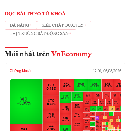
ĐỌC BÀI THEO TỪ KHOÁ
ĐÀ NẴNG
SIẾT CHẶT QUẢN LÝ
THỊ TRƯỜNG BẤT ĐỘNG SẢN
Mới nhất trên
VnEconomy
Chứng khoán
12:01, 06/08/2026