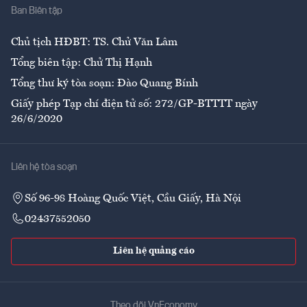
Ban Biên tập
Ẩm thực
Chủ tịch HĐBT: TS. Chử Văn Lâm
Tổng biên tập: Chử Thị Hạnh
Tổng thư ký tòa soạn: Đào Quang Bính
Giấy phép Tạp chí điện tử số: 272/GP-BTTTT ngày
26/6/2020
Liên hệ tòa soạn
Số 96-98 Hoàng Quốc Việt, Cầu Giấy, Hà Nội
02437552050
Liên hệ quảng cáo
Theo dõi VnEconomy