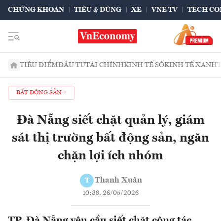
CHỨNG KHOÁN
TIÊU & DÙNG
XE
VNE TV
TECH CO
TIÊU ĐIỂM
ĐẦU TƯ
TÀI CHÍNH
KINH TẾ SỐ
KINH TẾ XANH
BẤT ĐỘNG SẢN
Đà Nẵng siết chặt quản lý, giám
sát thị trường bất động sản, ngăn
chặn lợi ích nhóm
Thanh Xuân
T
10:38, 26/05/2026
TP. Đà Nẵng yêu cầu siết chặt công tác