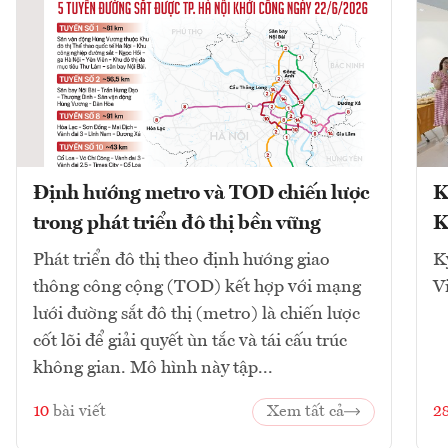
Định hướng metro và TOD chiến lược
K
trong phát triển đô thị bền vững
K
Phát triển đô thị theo định hướng giao
K
thông công cộng (TOD) kết hợp với mạng
V
lưới đường sắt đô thị (metro) là chiến lược
cốt lõi để giải quyết ùn tắc và tái cấu trúc
không gian. Mô hình này tập...
10
bài viết
Xem tất cả
2