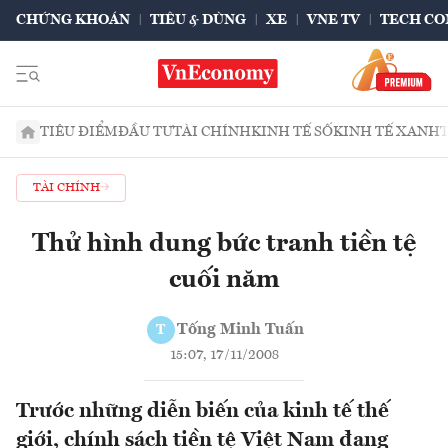
CHỨNG KHOÁN
TIÊU & DÙNG
XE
VNE TV
TECH CO
TIÊU ĐIỂM
ĐẦU TƯ
TÀI CHÍNH
KINH TẾ SỐ
KINH TẾ XANH
TÀI CHÍNH
Thử hình dung bức tranh tiền tệ
cuối năm
Tống Minh Tuấn
T
15:07, 17/11/2008
Trước những diễn biến của kinh tế thế
giới, chính sách tiền tệ Việt Nam đang