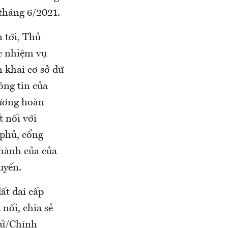
tháng 6/2021.
n tới, Thủ
ác nhiệm vụ
 khai cơ sở dữ
hông tin của
rương hoàn
t nối với
 phủ, cổng
 hành của của
uyến.
đất đai cấp
 nối, chia sẻ
 tử/Chính