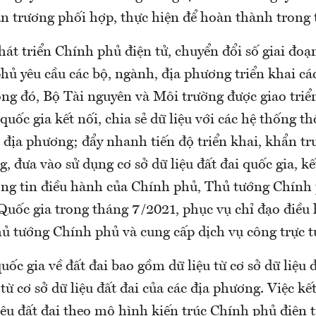
n trương phối hợp, thực hiện để hoàn thành trong 
hát triển Chính phủ điện tử, chuyển đổi số giai đoạ
hủ yêu cầu các bộ, ngành, địa phương triển khai c
ng đó, Bộ Tài nguyên và Môi trường được giao triển
 quốc gia kết nối, chia sẻ dữ liệu với các hệ thống t
, địa phương; đẩy nhanh tiến độ triển khai, khẩn t
, đưa vào sử dụng cơ sở dữ liệu đất đai quốc gia, kế
ng tin điều hành của Chính phủ, Thủ tướng Chính
Quốc gia trong tháng 7/2021, phục vụ chỉ đạo điều
ủ tướng Chính phủ và cung cấp dịch vụ công trực t
quốc gia về đất đai bao gồm dữ liệu từ cơ sở dữ liệu 
từ cơ sở dữ liệu đất đai của các địa phương. Việc kết
iệu đất đai theo mô hình kiến trúc Chính phủ điện