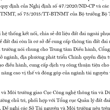
, quy định của Nghị định số 47/2020/NĐ-CP và các
TNMT, số 75/2015/TT-BTNMT của Bộ trưởng Bộ T
i hệ thống kết nối, chia sẻ dữ liệu đất đai ngoài phụ
ề đất đai còn là cơ sở để cung cấp thông tin đất đai n
 trường nói chung cho Trung tâm Điều hành, Cổng
Sở ngành, địa phương phát triển Chính quyền điện t
ạo điều hành, cung cấp dịch vụ công thuận tiện cho
 nâng cao vị thế và đóng góp của ngành tài nguyên
 và Môi trường giao Cục Công nghệ thông tin và Dữ 
ờng chủ trì, phối hợp với Tổng cục Quản lý đất đai
. Đề nghị các Sở Tài nguyên và Môi trường nêu trê