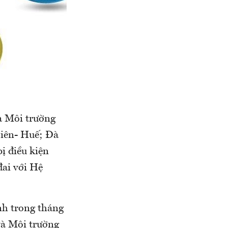
à Môi trường
iên- Huế; Đà
 điều kiện
đai với Hệ
nh trong tháng
và Môi trường