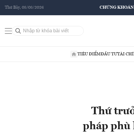
Thứ Bảy, 08/08/2026
CHỨNG KHOÁN
TIÊU ĐIỂM
ĐẦU TƯ
TÀI CH
Thứ trưở
pháp phù h