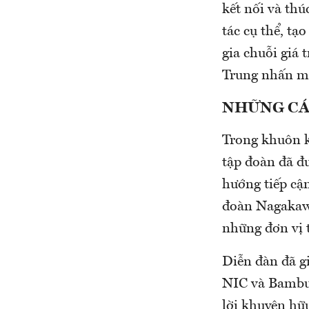
kết nối và thú
tác cụ thể, tạ
gia chuỗi giá
Trung nhấn m
NHỮNG CÁ
Trong khuôn k
tập đoàn đã đ
hướng tiếp cậ
đoàn Nagakaw
những đơn vị t
Diễn đàn đã g
NIC và BambuU
lời khuyên hữu