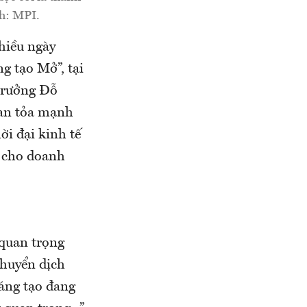
nh: MPI.
hiều ngày
g tạo Mở”, tại
trưởng Đỗ
lan tỏa mạnh
ời đại kinh tế
i cho doanh
 quan trọng
chuyển dịch
sáng tạo đang