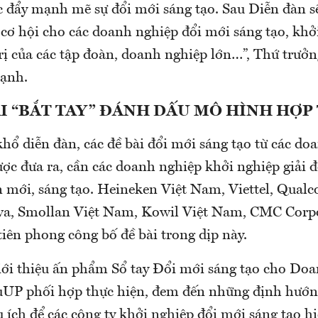
c đẩy mạnh mẽ sự đổi mới sáng tạo. Sau Diễn đàn sẽ
o cơ hội cho các doanh nghiệp đổi mới sáng tạo, kh
 trị của các tập đoàn, doanh nghiệp lớn…”, Thứ trư
ạnh.
I “BẮT TAY” ĐÁNH DẤU MÔ HÌNH HỢP
hổ diễn đàn, các đề bài đổi mới sáng tạo từ các do
ược đưa ra, cần các doanh nghiệp khởi nghiệp giải 
n mới, sáng tạo. Heineken Việt Nam, Viettel, Qua
a, Smollan Việt Nam, Kowil Việt Nam, CMC Corp
iên phong công bố đề bài trong dịp này.
iới thiệu ấn phẩm Sổ tay Đổi mới sáng tạo cho Do
P phối hợp thực hiện, đem đến những định hướng
 ích để các công ty khởi nghiệp đổi mới sáng tạo hi