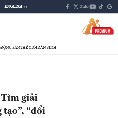
ENGLISH ++
 ĐỘNG SẢN
THẾ GIỚI
DÂN SINH
 Tìm giải
 tạo”, “đổi