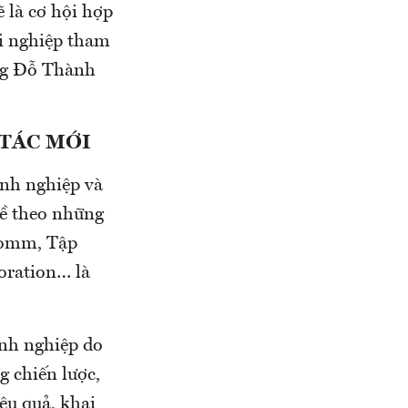
 là cơ hội hợp
ởi nghiệp tham
ởng Đỗ Thành
 TÁC MỚI
anh nghiệp và
đề theo những
lcomm, Tập
oration… là
anh nghiệp do
 chiến lược,
ệu quả, khai