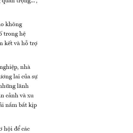
quan trọng...”,
ạo không
ố trong hệ
n kết và hỗ trợ
 nghiệp, nhà
ơng lai của sự
 những lãnh
àn cảnh và xu
ải nắm bắt kịp
 hội để các