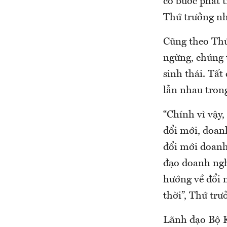
có bước phát t
Thứ trưởng nh
Cũng theo Thứ
ngừng, chúng t
sinh thái. Tất
lẫn nhau trong
“Chính vì vậy,
đổi mới, doan
đổi mới doanh
đạo doanh ngh
hướng về đổi 
thời”, Thứ tr
Lãnh đạo Bộ K