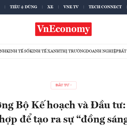
TIÊU & DÙNG
XE
VNE TV
TECH CONNECT
ÍNH
KINH TẾ SỐ
KINH TẾ XANH
THỊ TRƯỜNG
DOANH NGHIỆP
BẤT
ĐẦU TƯ
ng Bộ Kế hoạch và Đầu tư:
ợp để tạo ra sự “đồng sáng