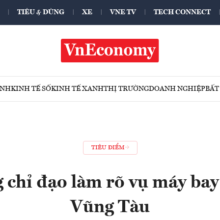
TIÊU & DÙNG
XE
VNE TV
TECH CONNECT
ÍNH
KINH TẾ SỐ
KINH TẾ XANH
THỊ TRƯỜNG
DOANH NGHIỆP
BẤT
TIÊU ĐIỂM
 chỉ đạo làm rõ vụ máy bay
Vũng Tàu