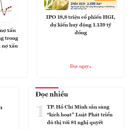
IPO 18,8 triệu cổ phiếu HGI,
dự kiến huy động 1.139 tỷ
 nợ xấu
đồng
g trong
 nợ xấu
Đọc ngay
Đọc nhiều
1
TP. Hồ Chí Minh sẵn sàng
n
“kích hoạt” Luật Phát triển
đô thị với 81 nghị quyết