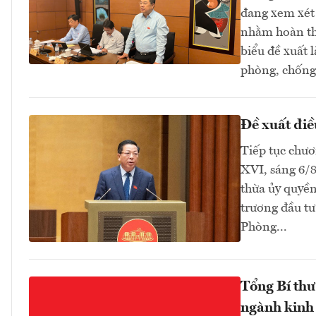
đang xem xét 
nhằm hoàn thi
biểu đề xuất 
phòng, chống 
Đề xuất điề
Tiếp tục chươ
XVI, sáng 6/
thừa ủy quyền
trương đầu tư
Phòng...
Tổng Bí thư
ngành kinh 