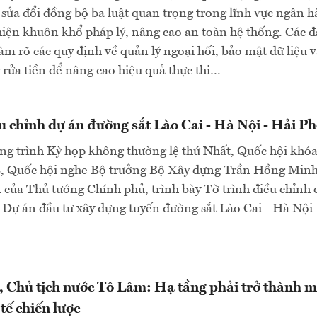
sửa đổi đồng bộ ba luật quan trọng trong lĩnh vực ngân 
ện khuôn khổ pháp lý, nâng cao an toàn hệ thống. Các đ
làm rõ các quy định về quản lý ngoại hối, bảo mật dữ liệu 
rửa tiền để nâng cao hiệu quả thực thi…
u chỉnh dự án đường sắt Lào Cai - Hà Nội - Hải P
ng trình Kỳ họp không thường lệ thứ Nhất, Quốc hội khó
8, Quốc hội nghe Bộ trưởng Bộ Xây dựng Trần Hồng Minh
 của Thủ tướng Chính phủ, trình bày Tờ trình điều chỉnh 
 Dự án đầu tư xây dựng tuyến đường sắt Lào Cai - Hà Nội 
, Chủ tịch nước Tô Lâm: Hạ tầng phải trở thành m
tế chiến lược