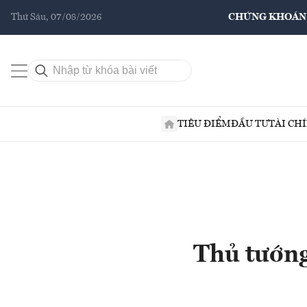
Thứ Sáu, 07/08/2026
CHỨNG KHOÁN
TIÊU ĐIỂM
ĐẦU TƯ
TÀI CH
Thủ tướng