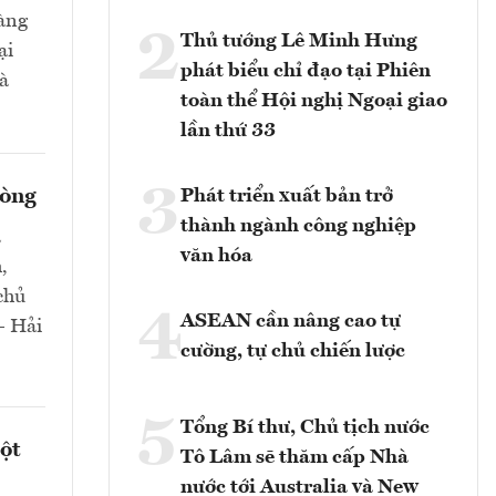
hàng
2
Thủ tướng Lê Minh Hưng
ại
phát biểu chỉ đạo tại Phiên
và
toàn thể Hội nghị Ngoại giao
lần thứ 33
3
hòng
Phát triển xuất bản trở
thành ngành công nghiệp
a
văn hóa
,
chủ
4
ASEAN cần nâng cao tự
- Hải
cường, tự chủ chiến lược
5
Tổng Bí thư, Chủ tịch nước
ột
Tô Lâm sẽ thăm cấp Nhà
nước tới Australia và New