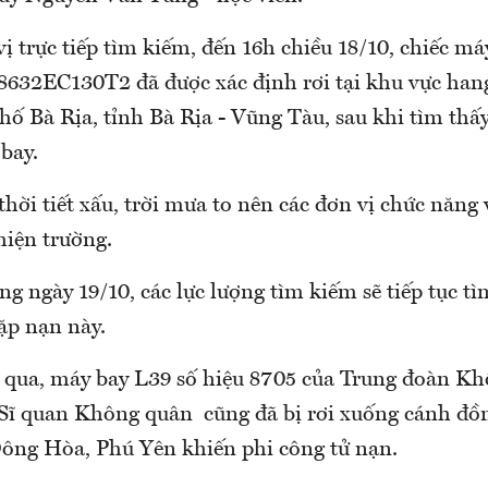
ị trực tiếp tìm kiếm, đến 16h chiều 18/10, chiếc má
 8632EC130T2 đã được xác định rơi tại khu vực han
hố Bà Rịa, tỉnh Bà Rịa - Vũng Tàu, sau khi tìm thấ
bay.
thời tiết xấu, trời mưa to nên các đơn vị chức năng
hiện trường.
ng ngày 19/10, các lực lượng tìm kiếm sẽ tiếp tục tì
ặp nạn này.
 qua, máy bay L39 số hiệu 8705 của Trung đoàn K
Sĩ quan Không quân cũng đã bị rơi xuống cánh đồ
ng Hòa, Phú Yên khiến phi công tử nạn.