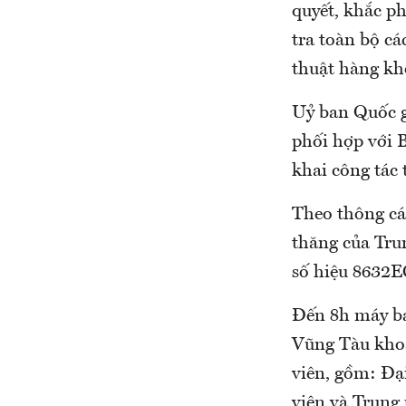
quyết, khắc ph
tra toàn bộ cá
thuật hàng kh
Uỷ ban Quốc g
phối hợp với 
khai công tác 
Theo thông cá
thăng của Tru
số hiệu 8632E
Đến 8h máy bay
Vũng Tàu khoả
viên, gồm: Đạ
viên và Trung