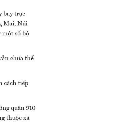
y bay trực
g Mai, Núi
y một số bộ
 vẫn chưa thể
m cách tiếp
hông quân 910
ng thuộc xã