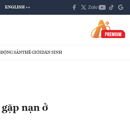
ENGLISH ++
 ĐỘNG SẢN
THẾ GIỚI
DÂN SINH
 gặp nạn ở