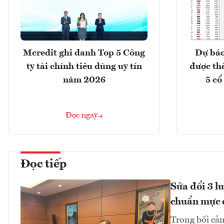
Mcredit ghi danh Top 5 Công
Dự báo
ty tài chính tiêu dùng uy tín
được th
năm 2026
5 cổ
Đọc ngay
Đọc tiếp
Sửa đổi 3 l
chuẩn mực 
Trong bối cản