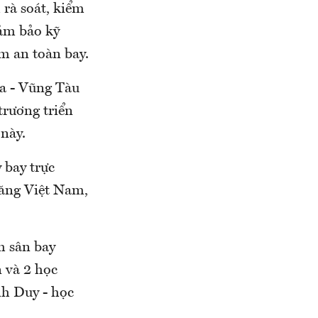
 rà soát, kiểm
đảm bảo kỹ
m an toàn bay.
a - Vũng Tàu
trương triển
 này.
 bay trực
hăng Việt Nam,
h sân bay
 và 2 học
nh Duy - học