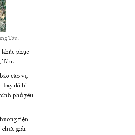
ũng Tàu.
t khắc phục
g Tàu.
báo cáo vụ
 bay đã bị
Chính phủ yêu
phương tiện
 chức giải