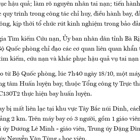
ục hậu quả; làm rõ nguyên nhân tai nạn; tiến hành
c quy trình trong công tác chỉ huy, điều hành bay, 
ông, kịp thời tổ chức rút kinh nghiệm trong bảo đả
ia Tìm kiếm Cứu nạn, Ủy ban nhân dân tỉnh Bà Rị
Bộ Quốc phòng chỉ đạo các cơ quan liên quan khẩn 
tìm kiếm, cứu nạn và khắc phục hậu quả vụ tai nạn
o từ Bộ Quốc phòng, lúc 7h40 ngày 18/10, một máy
ng tâm Huấn luyện bay, thuộc Tổng công ty Trực t
C130T2 thực hiện bay huấn luyện.
 bị mất liên lạc tại khu vực Tây Bắc núi Dinh, các
ng 2 km. Trên máy bay có 3 người, gồm 1 giáo viên
i úy Dương Lê Minh - giáo viên, Trung úy Đặng Đì
 úy Nguyễn Văn Tùng - học viên.