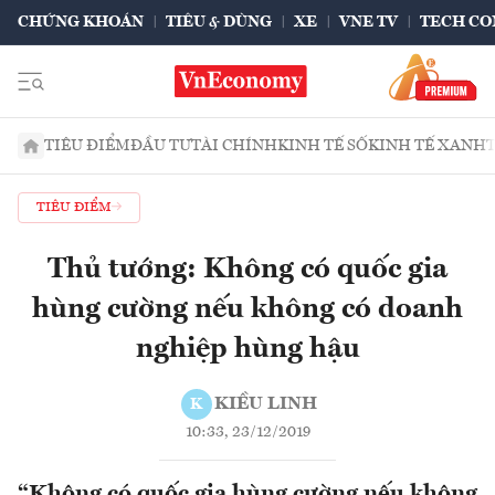
CHỨNG KHOÁN
TIÊU & DÙNG
XE
VNE TV
TECH CO
TIÊU ĐIỂM
ĐẦU TƯ
TÀI CHÍNH
KINH TẾ SỐ
KINH TẾ XANH
TIÊU ĐIỂM
Thủ tướng: Không có quốc gia
hùng cường nếu không có doanh
nghiệp hùng hậu
KIỀU LINH
K
10:33, 23/12/2019
“Không có quốc gia hùng cường nếu không