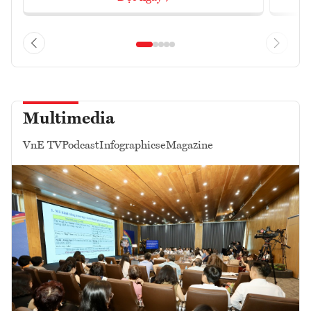
Multimedia
VnE TV
Podcast
Infographics
eMagazine