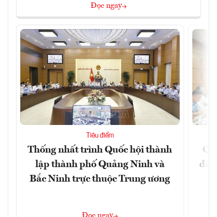
Đọc ngay
Tiêu điểm
Thống nhất trình Quốc hội thành
Qu
lập thành phố Quảng Ninh và
đủ 
Bắc Ninh trực thuộc Trung ương
Đọc ngay