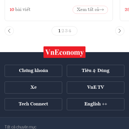
10
bài viết
Xem tất cả
2
1
2
3
4
Chứng khoán
Tiêu & Dùng
Xe
VnE TV
Tech Connect
English ++
Tất cả chuyên mục