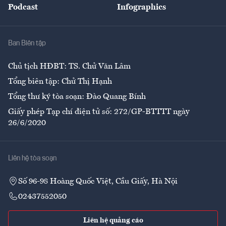
Podcast
Infographics
Giải trí
Y tế
Nhà
Ban Biên tập
Ẩm thực
Chủ tịch HĐBT: TS. Chử Văn Lâm
Tổng biên tập: Chử Thị Hạnh
Tổng thư ký tòa soạn: Đào Quang Bính
Giấy phép Tạp chí điện tử số: 272/GP-BTTTT ngày
26/6/2020
Liên hệ tòa soạn
Số 96-98 Hoàng Quốc Việt, Cầu Giấy, Hà Nội
02437552050
Liên hệ quảng cáo