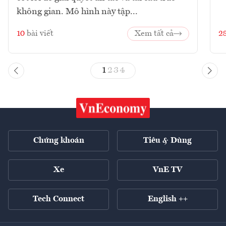
không gian. Mô hình này tập...
10
bài viết
Xem tất cả
2
1
2
3
4
Chứng khoán
Tiêu & Dùng
Xe
VnE TV
Tech Connect
English ++