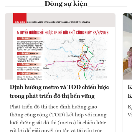
Dòng sự kiện
Định hướng metro và TOD chiến lược
K
trong phát triển đô thị bền vững
K
Phát triển đô thị theo định hướng giao
K
thông công cộng (TOD) kết hợp với mạng
V
lưới đường sắt đô thị (metro) là chiến lược
cốt lõi để giải quyết ùn tắc và tái cấu trúc