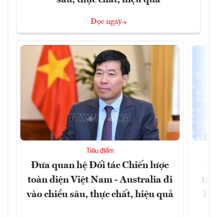
sâu, thực chất, hiệu quả
Đọc ngay
Tiêu điểm
Đưa quan hệ Đối tác Chiến lược
Ph
toàn diện Việt Nam - Australia đi
trự
vào chiều sâu, thực chất, hiệu quả
Phi
Đ