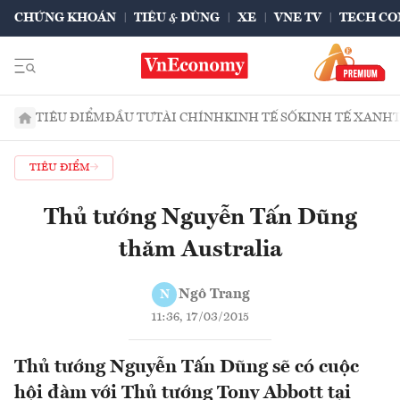
CHỨNG KHOÁN
TIÊU & DÙNG
XE
VNE TV
TECH CO
TIÊU ĐIỂM
ĐẦU TƯ
TÀI CHÍNH
KINH TẾ SỐ
KINH TẾ XANH
TIÊU ĐIỂM
Thủ tướng Nguyễn Tấn Dũng
thăm Australia
Ngô Trang
N
11:36, 17/03/2015
Thủ tướng Nguyễn Tấn Dũng sẽ có cuộc
hội đàm với Thủ tướng Tony Abbott tại