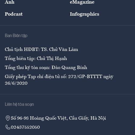
Ảnh
eMagazine
Đẹp +
An sinh
Podcast
Infographics
Giải trí
Y tế
Nhà
Ban Biên tập
Ẩm thực
Chủ tịch HĐBT: TS. Chử Văn Lâm
Tổng biên tập: Chử Thị Hạnh
Tổng thư ký tòa soạn: Đào Quang Bính
Giấy phép Tạp chí điện tử số: 272/GP-BTTTT ngày
26/6/2020
Liên hệ tòa soạn
Số 96-98 Hoàng Quốc Việt, Cầu Giấy, Hà Nội
02437552050