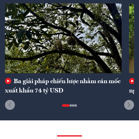
Ba giải pháp chiến lược nhằm cán mốc
xuất khẩu 74 tỷ USD
ngu