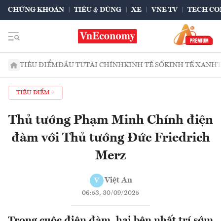
CHỨNG KHOÁN
TIÊU & DÙNG
XE
VNE TV
TECH CO
TIÊU ĐIỂM
ĐẦU TƯ
TÀI CHÍNH
KINH TẾ SỐ
KINH TẾ XANH
TIÊU ĐIỂM
Thủ tướng Phạm Minh Chính điện
đàm với Thủ tướng Đức Friedrich
Merz
Việt An
V
06:53, 30/09/2025
Trong cuộc điện đàm, hai bên nhất trí sớm