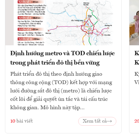
Định hướng metro và TOD chiến lược
K
trong phát triển đô thị bền vững
K
Phát triển đô thị theo định hướng giao
K
thông công cộng (TOD) kết hợp với mạng
V
lưới đường sắt đô thị (metro) là chiến lược
cốt lõi để giải quyết ùn tắc và tái cấu trúc
không gian. Mô hình này tập...
10
bài viết
Xem tất cả
2