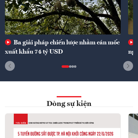
Ba giải pháp chiến lược nhằm cán mốc
xuất khẩu 74 tỷ USD
ngu
Dòng sự kiện