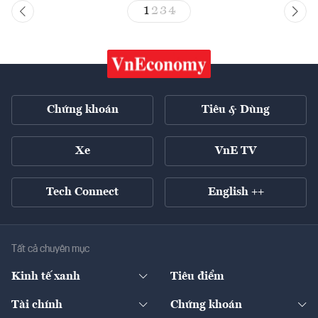
1
2
3
4
Chứng khoán
Tiêu & Dùng
Xe
VnE TV
Tech Connect
English ++
Tất cả chuyên mục
Kinh tế xanh
Tiêu điểm
Chuyển động xanh
Tài chính
Chứng khoán