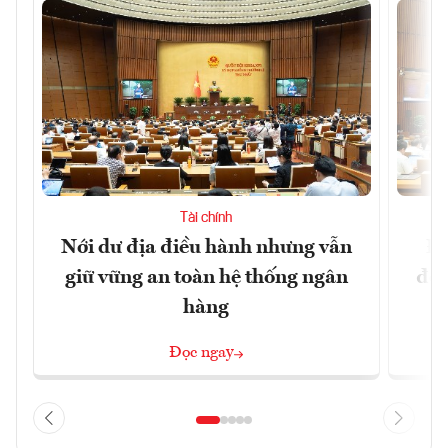
Tài chính
Nới dư địa điều hành nhưng vẫn
Đổ
giữ vững an toàn hệ thống ngân
đột
hàng
Đọc ngay