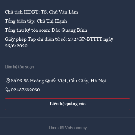
Chủ tịch HĐBT: TS. Chử Văn Lâm
Tổng biên tập: Chử Thị Hạnh
Tổng thư ký tòa soạn: Đào Quang Bính
Giấy phép Tạp chí điện tử số: 272/GP-BTTTT ngày
26/6/2020
Liên hệ tòa soạn
Số 96-98 Hoàng Quốc Việt, Cầu Giấy, Hà Nội
02437552050
Liên hệ quảng cáo
Theo dõi VnEconomy