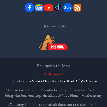
Đặt mua ấn phẩm
Bản quyền thuộc về
VnEconomy
Tạp chí điện tử của Hội Khoa học Kinh tế Việt Nam
Mọi tin bài đăng lại từ website này phải có sự chấp thuận
bằng văn bản của
Tạp chí Kinh tế Việt Nam - VnEconomy
Các trang liên kết ra ngoài sẽ được mở ra ở cửa sổ mới.