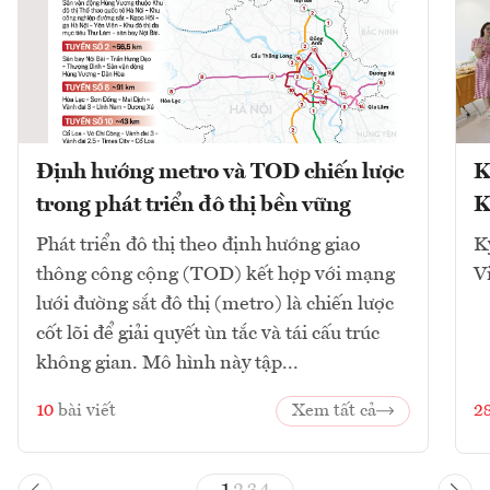
Định hướng metro và TOD chiến lược
K
trong phát triển đô thị bền vững
K
Phát triển đô thị theo định hướng giao
K
thông công cộng (TOD) kết hợp với mạng
V
lưới đường sắt đô thị (metro) là chiến lược
cốt lõi để giải quyết ùn tắc và tái cấu trúc
không gian. Mô hình này tập...
10
bài viết
Xem tất cả
2