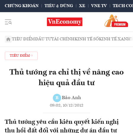
CHỨNG KHOÁN
TIÊU & DÙNG
XE
VNE TV
TECH CO
TIÊU ĐIỂM
ĐẦU TƯ
TÀI CHÍNH
KINH TẾ SỐ
KINH TẾ XANH
TIÊU ĐIỂM
Thủ tướng ra chỉ thị về nâng cao
hiệu quả đầu tư
Bảo Anh
B
09:02, 10/12/2012
Thủ tướng yêu cầu kiên quyết kiến nghị
thu hồi đất đối với những dự án đầu tư