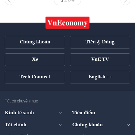
1
2
3
4
Chứng khoán
Tiêu & Dùng
Xe
VnE TV
Tech Connect
English ++
Tất cả chuyên mục
Kinh tế xanh
Tiêu điểm
Chuyển động xanh
Tài chính
Chứng khoán
Pháp lý
Ngân hàng
Doanh nghiệp niêm yết