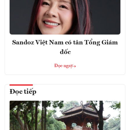
Sandoz Việt Nam có tân Tổng Giám
đốc
Đọc ngay
Đọc tiếp