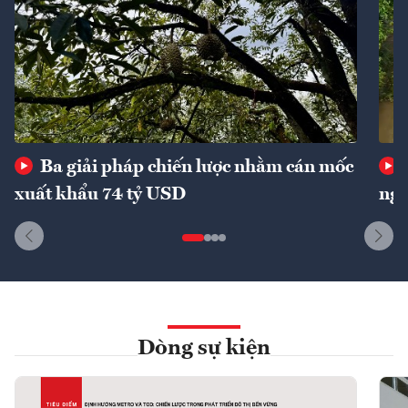
Ba giải pháp chiến lược nhằm cán mốc
xuất khẩu 74 tỷ USD
ngu
Dòng sự kiện