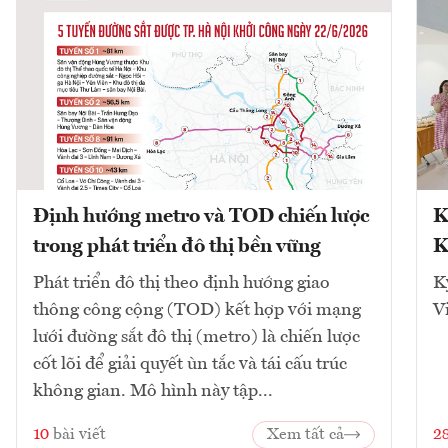
Định hướng metro và TOD chiến lược
K
trong phát triển đô thị bền vững
K
Phát triển đô thị theo định hướng giao
K
thông công cộng (TOD) kết hợp với mạng
V
lưới đường sắt đô thị (metro) là chiến lược
cốt lõi để giải quyết ùn tắc và tái cấu trúc
không gian. Mô hình này tập...
10
bài viết
Xem tất cả
2