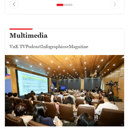
Multimedia
VnE TV
Podcast
Infographics
eMagazine