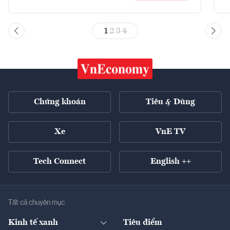
1
2
3
4
Chứng khoán
Tiêu & Dùng
Xe
VnE TV
Tech Connect
English ++
Tất cả chuyên mục
Kinh tế xanh
Tiêu điểm