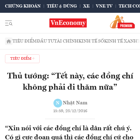
CHỨNG KHOÁN
TIÊU & DÙNG
XE
VNE TV
TECH CO
TIÊU ĐIỂM
ĐẦU TƯ
TÀI CHÍNH
KINH TẾ SỐ
KINH TẾ XANH
TIÊU ĐIỂM
Thủ tướng: “Tết này, các đồng chí
không phải đi thăm nữa”
Nhật Nam
N
15:59, 28/12/2016
“Xin nói với các đồng chí là dân rất chú ý.
Có gì cực đoan quá thì các đồng chí cứ cho