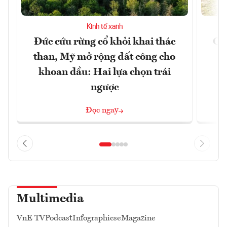
Kinh tế xanh
Đức cứu rừng cổ khỏi khai thác
Cản
than, Mỹ mở rộng đất công cho
m
khoan dầu: Hai lựa chọn trái
ngược
Đọc ngay
Multimedia
VnE TV
Podcast
Infographics
eMagazine