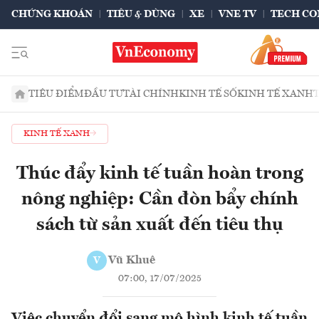
CHỨNG KHOÁN
TIÊU & DÙNG
XE
VNE TV
TECH CO
TIÊU ĐIỂM
ĐẦU TƯ
TÀI CHÍNH
KINH TẾ SỐ
KINH TẾ XANH
KINH TẾ XANH
Thúc đẩy kinh tế tuần hoàn trong
nông nghiệp: Cần đòn bẩy chính
sách từ sản xuất đến tiêu thụ
Vũ Khuê
V
07:00, 17/07/2025
Việc chuyển đổi sang mô hình kinh tế tuần