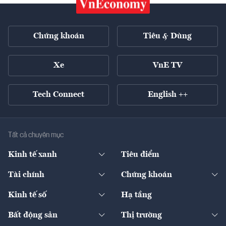
Chứng khoán
Tiêu & Dùng
Xe
VnE TV
Tech Connect
English ++
Tất cả chuyên mục
Kinh tế xanh
Tiêu điểm
Chuyển động xanh
Tài chính
Chứng khoán
Pháp lý
Ngân hàng
Doanh nghiệp niêm yết
Kinh tế số
Hạ tầng
Thương hiệu xanh
Thị trường vốn
Thị trường
Sản phẩm - Thị trường
Bất động sản
Thị trường
Diễn đàn
Thuế
Đầu tư