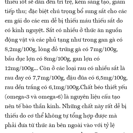
thiếu iốt sẽ dẫn đến trì trệ, kém sáng tạo, giảm
tiếp thu; đặc biệt chú trọng bổ sung sắt cho các
em gái do các em dễ bị thiếu máu thiếu sắt do
có kinh nguyệt. Sắt có nhiều ở thức ăn nguồn
động vật và các phủ tạng như trong gan gà có
8,2mg/100g, lòng đỏ trứng gà có 7mg/100g,
bầu dục lợn có 8mg/100g, gan lợn có
12mg/100g... Còn ở các loại rau có nhiều sắt là
rau đay có 7,7mg/100g, đậu đũa có 6,5mg/100g,
rau dền trắng có 6,1mg/100g.Chất béo thiết yếu
(omega-3 và omega-6) là nguyên liệu cấu tạo
nên tế bào thần kinh. Những chất này rất dễ bị
thiếu do cơ thể không tự tổng hợp được mà
phải đưa từ thức ăn bên ngoài vào với tỷ lệ