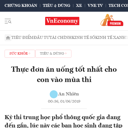
CHỨNG KHOÁN
TIÊU & DÙNG
XE
VNE TV
TECH CO
TIÊU ĐIỂM
ĐẦU TƯ
TÀI CHÍNH
KINH TẾ SỐ
KINH TẾ XANH
SỨC KHỎE
TIÊU & DÙNG
Thực đơn ăn uống tốt nhất cho
con vào mùa thi
An Nhiên
00:36, 01/06/2019
Kỳ thi trung học phổ thông quốc gia đang
đến gần, lúc này các bạn học sinh đang tập