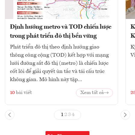
Định hướng metro và TOD chiến lược
K
trong phát triển đô thị bền vững
K
Phát triển đô thị theo định hướng giao
K
thông công cộng (TOD) kết hợp với mạng
V
lưới đường sắt đô thị (metro) là chiến lược
cốt lõi để giải quyết ùn tắc và tái cấu trúc
không gian. Mô hình này tập...
10
bài viết
Xem tất cả
2
1
2
3
4