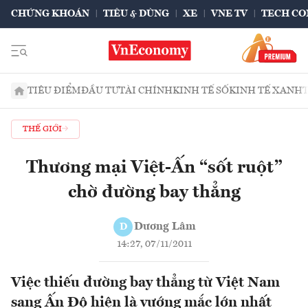
CHỨNG KHOÁN
TIÊU & DÙNG
XE
VNE TV
TECH CO
TIÊU ĐIỂM
ĐẦU TƯ
TÀI CHÍNH
KINH TẾ SỐ
KINH TẾ XANH
THẾ GIỚI
Thương mại Việt-Ấn “sốt ruột”
chờ đường bay thẳng
Dương Lâm
D
14:27, 07/11/2011
Việc thiếu đường bay thẳng từ Việt Nam
sang Ấn Độ hiện là vướng mắc lớn nhất