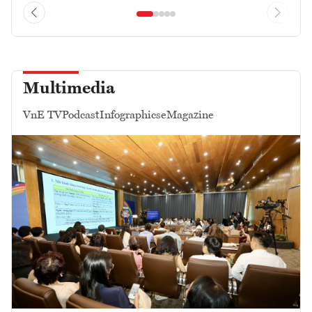
Multimedia
VnE TV
Podcast
Infographics
eMagazine