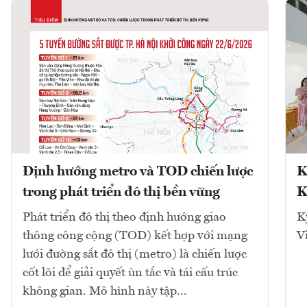
Định hướng metro và TOD chiến lược
K
trong phát triển đô thị bền vững
K
Phát triển đô thị theo định hướng giao
K
thông công cộng (TOD) kết hợp với mạng
V
lưới đường sắt đô thị (metro) là chiến lược
cốt lõi để giải quyết ùn tắc và tái cấu trúc
không gian. Mô hình này tập...