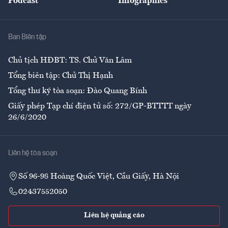
Podcast
Infographics
Giải trí
Y tế
Nhà
Ban Biên tập
Ẩm thực
Chủ tịch HĐBT: TS. Chử Văn Lâm
Tổng biên tập: Chử Thị Hạnh
Tổng thư ký tòa soạn: Đào Quang Bính
Giấy phép Tạp chí điện tử số: 272/GP-BTTTT ngày
26/6/2020
Liên hệ tòa soạn
Số 96-98 Hoàng Quốc Việt, Cầu Giấy, Hà Nội
02437552050
Liên hệ quảng cáo