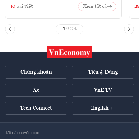
10
bài viết
Xem tất cả
2
1
2
3
4
Chứng khoán
Tiêu & Dùng
Xe
VnE TV
Tech Connect
English ++
Tất cả chuyên mục