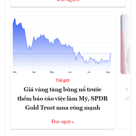
Thế giới
Giá vàng tăng bùng nổ trước
Chí
thềm báo cáo việc làm Mỹ, SPDR
đã 
Gold Trust mua ròng mạnh
Đọc ngay