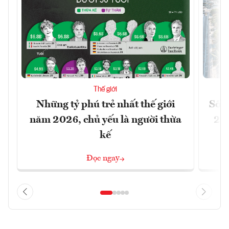
Thế giới
Những tỷ phú trẻ nhất thế giới
Số n
năm 2026, chủ yếu là người thừa
26%
kế
Đọc ngay