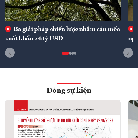
Ba giải pháp chiến lược nhằm cán mốc
xuất khẩu 74 tỷ USD
ngu
Dòng sự kiện