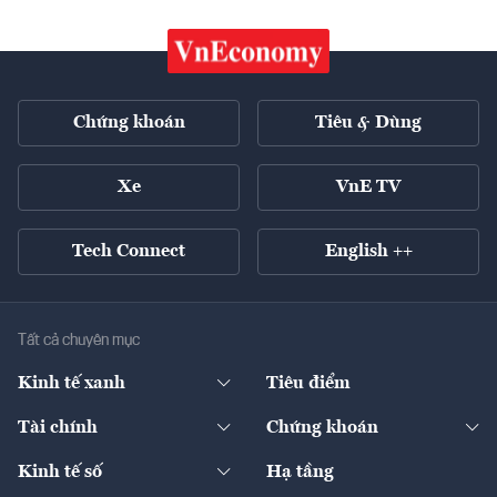
Chứng khoán
Tiêu & Dùng
Xe
VnE TV
Tech Connect
English ++
Tất cả chuyên mục
Kinh tế xanh
Tiêu điểm
Chuyển động xanh
Tài chính
Chứng khoán
Pháp lý
Ngân hàng
Doanh nghiệp niêm yết
Kinh tế số
Hạ tầng
Thương hiệu xanh
Thị trường vốn
Thị trường