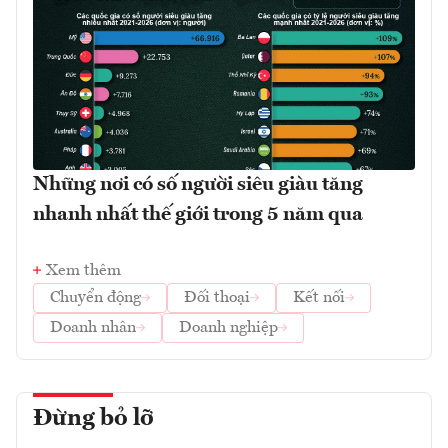
Những nơi có số người siêu giàu tăng
nhanh nhất thế giới trong 5 năm qua
Xem thêm
Chuyển động
Đối thoại
Kết nối
Doanh nhân
Doanh nghiệp
Đừng bỏ lỡ