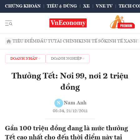
CHỨNG KHOÁN
TIÊU & DÙNG
XE
VNE TV
TECH CO
TIÊU ĐIỂM
ĐẦU TƯ
TÀI CHÍNH
KINH TẾ SỐ
KINH TẾ XANH
DOANH NHÂN
DOANH NGHIỆP
Thưởng Tết: Nơi 99, nơi 2 triệu
đồng
Nam Anh
N
08:34, 21/12/2011
Gần 100 triệu đồng đang là mức thưởng
Tết cao nhất cho đến thời điểm này tại