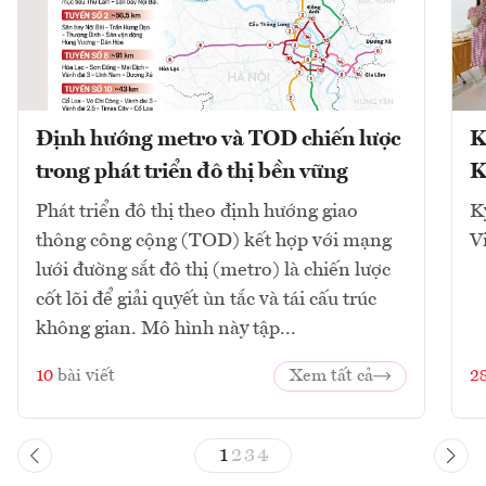
Định hướng metro và TOD chiến lược
K
trong phát triển đô thị bền vững
K
Phát triển đô thị theo định hướng giao
K
thông công cộng (TOD) kết hợp với mạng
V
lưới đường sắt đô thị (metro) là chiến lược
cốt lõi để giải quyết ùn tắc và tái cấu trúc
không gian. Mô hình này tập...
10
bài viết
Xem tất cả
2
1
2
3
4