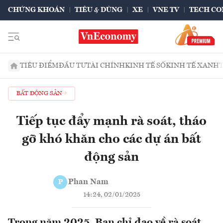
CHỨNG KHOÁN
TIÊU & DÙNG
XE
VNE TV
TECH CO
TIÊU ĐIỂM
ĐẦU TƯ
TÀI CHÍNH
KINH TẾ SỐ
KINH TẾ XANH
BẤT ĐỘNG SẢN
Tiếp tục đẩy mạnh rà soát, tháo
gỡ khó khăn cho các dự án bất
động sản
Phan Nam
P
14:24, 02/01/2025
Trong năm 2025, Ban chỉ đạo về rà soát,