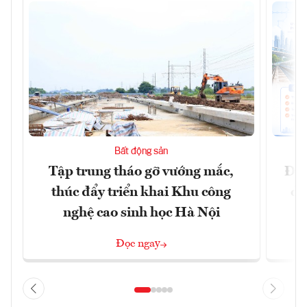
Bất động sản
Tập trung tháo gỡ vướng mắc,
Đồn
thúc đẩy triển khai Khu công
dự
nghệ cao sinh học Hà Nội
Đọc ngay