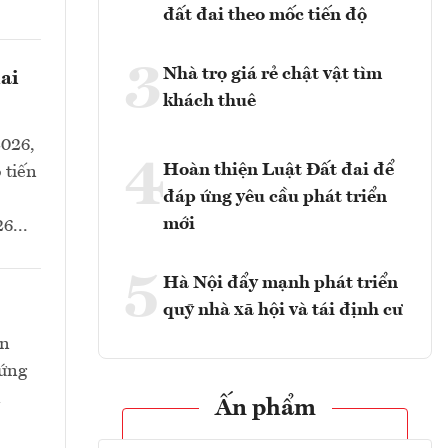
đất đai theo mốc tiến độ
3
Nhà trọ giá rẻ chật vật tìm
ai
khách thuê
2026,
4
Hoàn thiện Luật Đất đai để
 tiến
đáp ứng yêu cầu phát triển
mới
6...
5
Hà Nội đẩy mạnh phát triển
quỹ nhà xã hội và tái định cư
òn
 ứng
n
Ấn phẩm