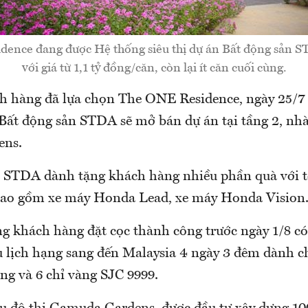
ence đang được Hệ thống siêu thị dự án Bất động sản 
với giá từ 1,1 tỷ đồng/căn, còn lại ít căn cuối cùng.
ch hàng đã lựa chọn The ONE Residence, ngày 25/7 
 Bất động sản STDA sẽ mở bán dự án tại tầng 2, nhà
ens.
, STDA dành tặng khách hàng nhiều phần quà với tổ
 bao gồm xe máy Honda Lead, xe máy Honda Vision
ng khách hàng đặt cọc thành công trước ngày 1/8 c
 lịch hạng sang đến Malaysia 4 ngày 3 đêm dành ch
ồng và 6 chỉ vàng SJC 9999.