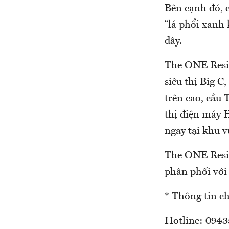
Bên cạnh đó, 
“lá phổi xanh
đây.
The ONE Resid
siêu thị Big C
trên cao, cầu 
thị điện máy H
ngay tại khu 
The ONE Resid
phân phối với g
* Thông tin chi
Hotline: 094