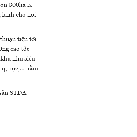
hơn 300ha là
 lành cho nơi
huận tiện tới
ờng cao tốc
 khu như siêu
rung học,… nằm
 sản STDA