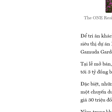
The ONE Resid
Để tri ân khá
siêu thị dự án
Gamuda Gard
Tại lễ mở bán
tới 3 tỷ đồng
Đặc biệt, nhữ
một chuyến du
giá 30 triệu đ