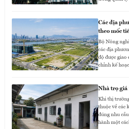
Các địa phư
theo mốc ti
Bộ Nông nghi
các địa phươn
độ được giao
chỉnh kế hoạc
Nhà trọ giá
Khi thị trườn
thuộc về các 
đúng nhu cầu 
hành một các