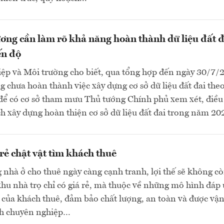
ơng cần làm rõ khả năng hoàn thành dữ liệu đất đ
ến độ
ệp và Môi trường cho biết, qua tổng hợp đến ngày 30/7/
g chưa hoàn thành việc xây dựng cơ sở dữ liệu đất đai theo
 để có cơ sở tham mưu Thủ tướng Chính phủ xem xét, điều
h xây dựng hoàn thiện cơ sở dữ liệu đất đai trong năm 202
 rẻ chật vật tìm khách thuê
g nhà ở cho thuê ngày càng cạnh tranh, lợi thế sẽ không c
khu nhà trọ chỉ có giá rẻ, mà thuộc về những mô hình đáp
của khách thuê, đảm bảo chất lượng, an toàn và được vậ
h chuyên nghiệp…