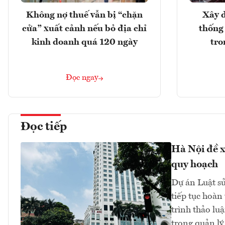
Không nợ thuế vẫn bị “chặn
Xây d
cửa” xuất cảnh nếu bỏ địa chỉ
thống
kinh doanh quá 120 ngày
tro
Đọc ngay
Đọc tiếp
Hà Nội đề x
quy hoạch
Dự án Luật sử
tiếp tục hoàn
trình thảo lu
trong quản lý 