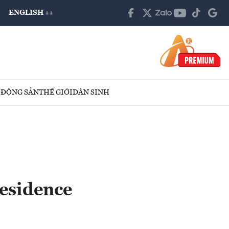
ENGLISH ++
 ĐỘNG SẢN
THẾ GIỚI
DÂN SINH
esidence