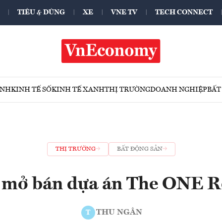
TIÊU & DÙNG
XE
VNE TV
TECH CONNECT
ÍNH
KINH TẾ SỐ
KINH TẾ XANH
THỊ TRƯỜNG
DOANH NGHIỆP
BẤT
THỊ TRƯỜNG
BẤT ĐỘNG SẢN
c mở bán dựa án The ONE R
THU NGÂN
T