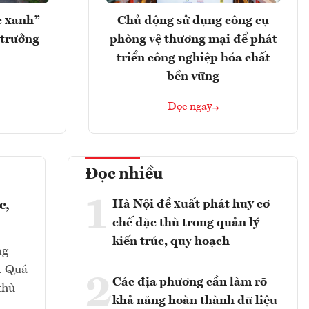
c xanh”
Chủ động sử dụng công cụ
 trưởng
phòng vệ thương mại để phát
triển công nghiệp hóa chất
bền vững
Đọc ngay
Đọc nhiều
1
Hà Nội đề xuất phát huy cơ
c,
chế đặc thù trong quản lý
kiến trúc, quy hoạch
ng
i. Quá
2
Các địa phương cần làm rõ
thù
khả năng hoàn thành dữ liệu