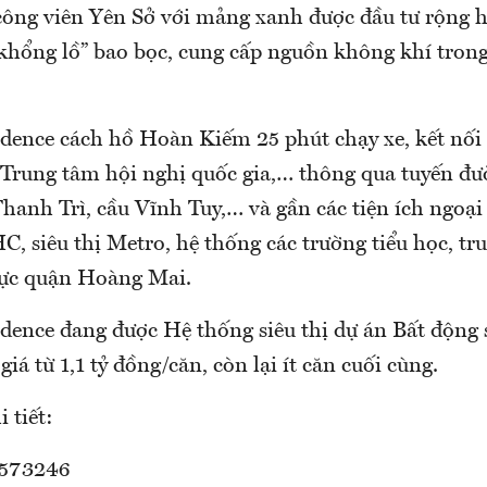
công viên Yên Sở với mảng xanh được đầu tư rộng 
 khổng lồ” bao bọc, cung cấp nguồn không khí trong
ence cách hồ Hoàn Kiếm 25 phút chạy xe, kết nối t
, Trung tâm hội nghị quốc gia,… thông qua tuyến đư
Thanh Trì, cầu Vĩnh Tuy,… và gần các tiện ích ngoại
C, siêu thị Metro, hệ thống các trường tiểu học, t
vực quận Hoàng Mai.
ence đang được Hệ thống siêu thị dự án Bất động
iá từ 1,1 tỷ đồng/căn, còn lại ít căn cuối cùng.
 tiết:
3573246