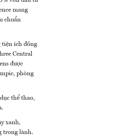
0% vốn đầu tư
dence mang
êu chuẩn
 tiện ích đồng
hree Central
ens được
lympic, phòng
dục thể thao,
u.
ây xanh,
 trong lành.