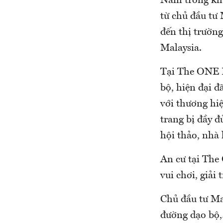
Nằm trong khu
từ chủ đầu t
đến thị trường
Malaysia.
Tại The ONE R
bộ, hiện đại 
với thương hi
trang bị đầy 
hội thảo, nhà 
An cư tại The
vui chơi, giải
Chủ đầu tư Ma
đường dạo bộ,