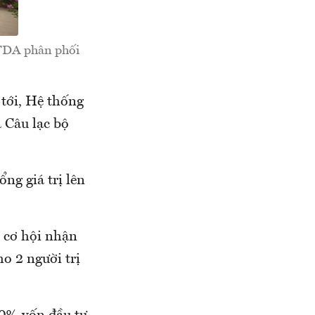
STDA phân phối
tới, Hệ thống
 Câu lạc bộ
ng giá trị lên
.
ó cơ hội nhận
o 2 người trị