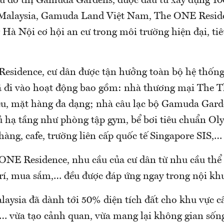
 đô thị Gamuda Gardens, được đầu tư xây dựng 10
ư Malaysia, Gamuda Land Việt Nam, The ONE Resi
 Hà Nội cơ hội an cư trong môi trường hiện đại, ti
esidence, cư dân được tận hưởng toàn bộ hệ thống
đã đi vào hoạt động bao gồm: nhà thương mại The T
ệu, mặt hàng đa dạng; nhà câu lạc bộ Gamuda Gard
đủ hạ tầng như phòng tập gym, bể bơi tiêu chuẩn O
hàng, cafe, trường liên cấp quốc tế Singapore SIS,…
 ONE Residence, nhu cầu của cư dân từ nhu cầu thể 
 trí, mua sắm,… đều được đáp ứng ngay trong nội kh
laysia đã dành tới 50% diện tích đất cho khu vực c
… vừa tạo cảnh quan, vừa mang lại không gian sống