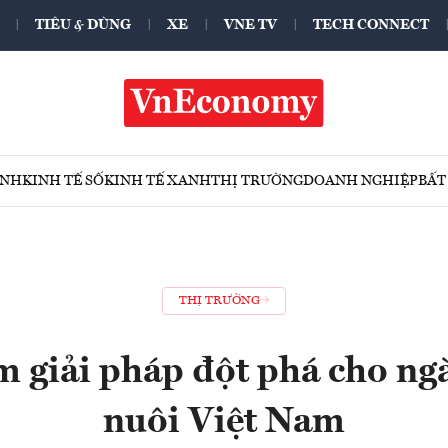
TIÊU & DÙNG
XE
VNE TV
TECH CONNECT
ÍNH
KINH TẾ SỐ
KINH TẾ XANH
THỊ TRƯỜNG
DOANH NGHIỆP
BẤT
THỊ TRƯỜNG
m giải pháp đột phá cho ng
nuôi Việt Nam