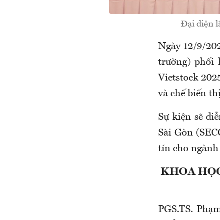
Đại diện l
Ngày 12/9/20
trường) phối
Vietstock 202
và chế biến th
Sự kiện sẽ di
Sài Gòn (SECC
tín cho ngành
KHOA HỌC
PGS.TS. Phạm