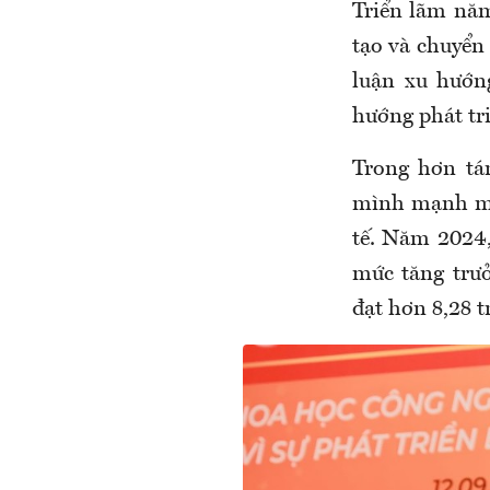
Triển lãm nă
tạo và chuyển 
luận xu hướng
hướng phát tr
Trong hơn tá
mình mạnh mẽ
tế. Năm 2024,
mức tăng trư
đạt hơn 8,28 tr