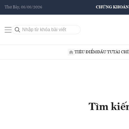
Thứ Bảy, 08/08/2026
CHỨNG KHOÁN
TIÊU ĐIỂM
ĐẦU TƯ
TÀI CH
Tìm kiế