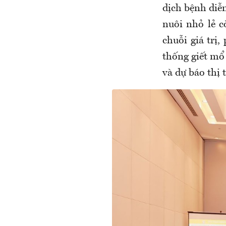
dịch bệnh diễn
nuôi nhỏ lẻ c
chuỗi giá trị
thống giết mổ 
và dự báo thị 