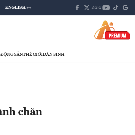
ENGLISH ++
 ĐỘNG SẢN
THẾ GIỚI
DÂN SINH
ành chăn