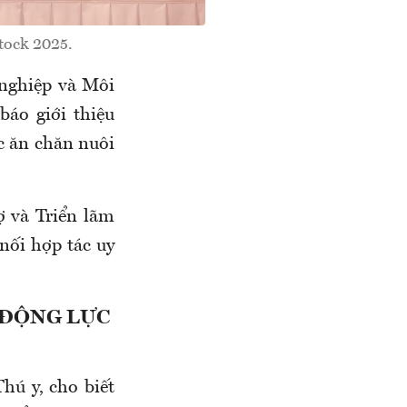
stock 2025.
nghiệp và Môi
áo giới thiệu
c ăn chăn nuôi
ợ và Triển lãm
nối hợp tác uy
 ĐỘNG LỰC
ú y, cho biết