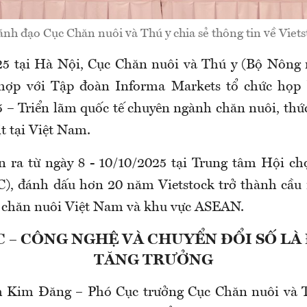
ãnh đạo Cục Chăn nuôi và Thú y chia sẻ thông tin về Viet
25 tại Hà Nội, Cục Chăn nuôi và Thú y (Bộ Nông 
 hợp với Tập đoàn Informa Markets tổ chức họp b
5 – Triển lãm quốc tế chuyên ngành chăn nuôi, thứ
ịt tại Việt Nam.
ễn ra từ ngày 8 - 10/10/2025 tại Trung tâm Hội ch
), đánh dấu hơn 20 năm Vietstock trở thành cầu 
 chăn nuôi Việt Nam và khu vực ASEAN.
 – CÔNG NGHỆ VÀ CHUYỂN ĐỔI SỐ LÀ
TĂNG TRƯỞNG
 Kim Đăng – Phó Cục trưởng Cục Chăn nuôi và Th