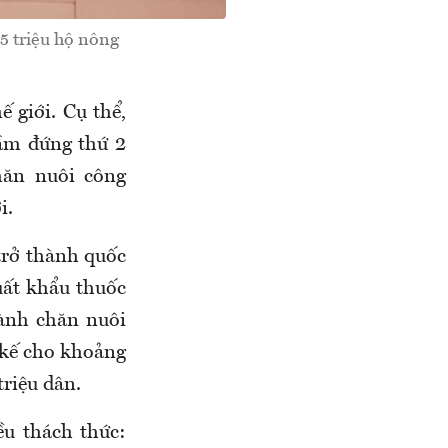
5 triệu hộ nông
 giới. Cụ thể,
cầm đứng thứ 2
hăn nuôi công
i.
trở thành quốc
xuất khẩu thuốc
ành chăn nuôi
kế cho khoảng
riệu dân.
u thách thức: