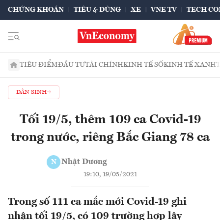
CHỨNG KHOÁN
TIÊU & DÙNG
XE
VNE TV
TECH CO
TIÊU ĐIỂM
ĐẦU TƯ
TÀI CHÍNH
KINH TẾ SỐ
KINH TẾ XANH
DÂN SINH
Tối 19/5, thêm 109 ca Covid-19
trong nước, riêng Bắc Giang 78 ca
Nhật Dương
N
19:10, 19/05/2021
Trong số 111 ca mắc mới Covid-19 ghi
nhận tối 19/5, có 109 trường hợp lây