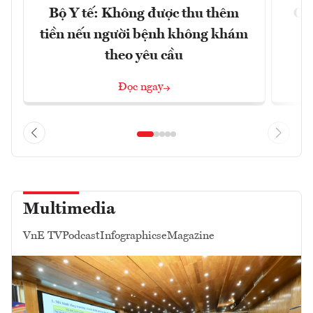
Bộ Y tế: Không được thu thêm
Cắt
tiền nếu người bệnh không khám
l
theo yêu cầu
Đọc ngay
Multimedia
VnE TV
Podcast
Infographics
eMagazine