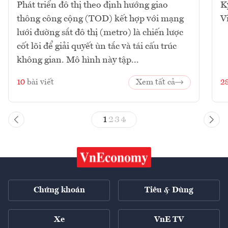
Phát triển đô thị theo định hướng giao
K
thông công cộng (TOD) kết hợp với mạng
V
lưới đường sắt đô thị (metro) là chiến lược
cốt lõi để giải quyết ùn tắc và tái cấu trúc
không gian. Mô hình này tập...
10
bài viết
Xem tất cả
2
1
2
3
4
Chứng khoán
Tiêu & Dùng
Xe
VnE TV