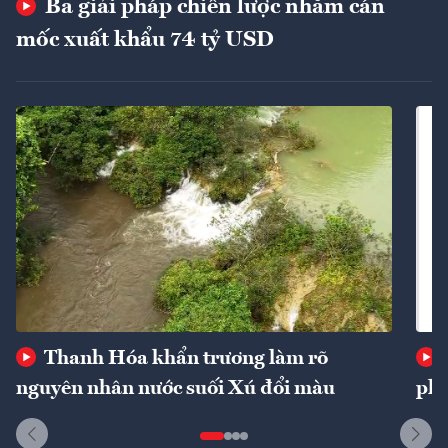
Ba giải pháp chiến lược nhằm cán
mốc xuất khẩu 74 tỷ USD
Thanh Hóa khẩn trương làm rõ
nguyên nhân nước suối Xú đổi màu
phí