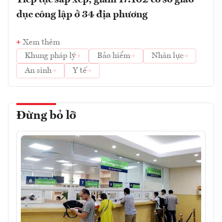
Tiếp tục sắp xếp, giảm 17.102 cơ sở giáo
dục công lập ở 34 địa phương
Xem thêm
Khung pháp lý
Bảo hiểm
Nhân lực
An sinh
Y tế
Đừng bỏ lỡ