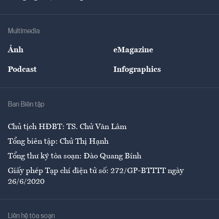
Doanh nhân
Tư vấn Tiêu & Dùng
Infographics
Hạ tầng
Sức khỏe
Khung pháp lý
Doanh nghiệp
Địa phương
Thị trường
Bảo hiểm
Multimedia
Sự kiện
Nhân lực
Ảnh
eMagazine
Đẹp +
An sinh
Podcast
Infographics
Giải trí
Y tế
Nhà
Ban Biên tập
Ẩm thực
Chủ tịch HĐBT: TS. Chử Văn Lâm
Tổng biên tập: Chử Thị Hạnh
Tổng thư ký tòa soạn: Đào Quang Bính
Giấy phép Tạp chí điện tử số: 272/GP-BTTTT ngày
26/6/2020
Liên hệ tòa soạn