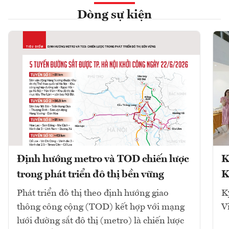
Dòng sự kiện
Định hướng metro và TOD chiến lược
K
trong phát triển đô thị bền vững
K
Phát triển đô thị theo định hướng giao
K
thông công cộng (TOD) kết hợp với mạng
V
lưới đường sắt đô thị (metro) là chiến lược