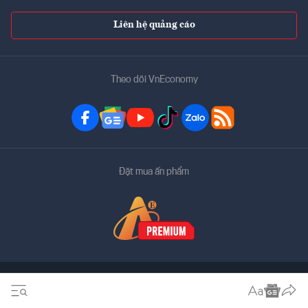
Liên hệ quảng cáo
Theo dõi VnEconomy
Đặt mua ấn phẩm
Bản quyền thuộc về