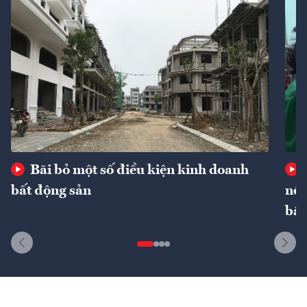
Bãi bỏ một số điều kiện kinh doanh
bất động sản
nôn
bất