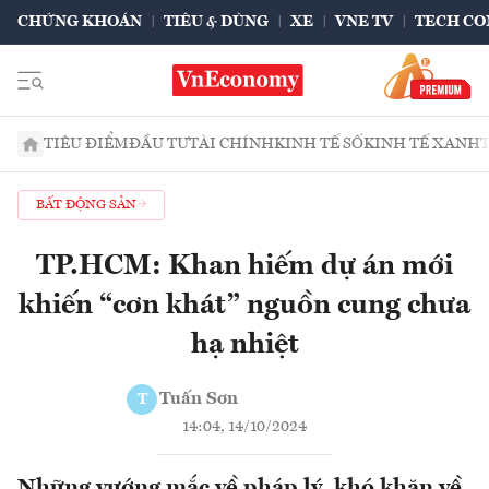
CHỨNG KHOÁN
TIÊU & DÙNG
XE
VNE TV
TECH CO
TIÊU ĐIỂM
ĐẦU TƯ
TÀI CHÍNH
KINH TẾ SỐ
KINH TẾ XANH
BẤT ĐỘNG SẢN
TP.HCM: Khan hiếm dự án mới
khiến “cơn khát” nguồn cung chưa
hạ nhiệt
Tuấn Sơn
T
14:04, 14/10/2024
Những vướng mắc về pháp lý, khó khăn về