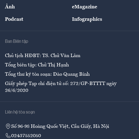
Sự kiện
Nhân lực
Ảnh
eMagazine
Đẹp +
An sinh
Podcast
Infographics
Giải trí
Y tế
Nhà
Ban Biên tập
Ẩm thực
Chủ tịch HĐBT: TS. Chử Văn Lâm
Tổng biên tập: Chử Thị Hạnh
Tổng thư ký tòa soạn: Đào Quang Bính
Giấy phép Tạp chí điện tử số: 272/GP-BTTTT ngày
26/6/2020
Liên hệ tòa soạn
Số 96-98 Hoàng Quốc Việt, Cầu Giấy, Hà Nội
02437552050