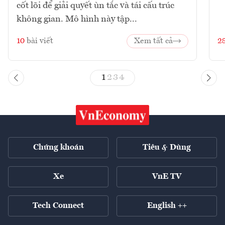
cốt lõi để giải quyết ùn tắc và tái cấu trúc
không gian. Mô hình này tập...
10
bài viết
Xem tất cả
2
1
2
3
4
Chứng khoán
Tiêu & Dùng
Xe
VnE TV
Tech Connect
English ++