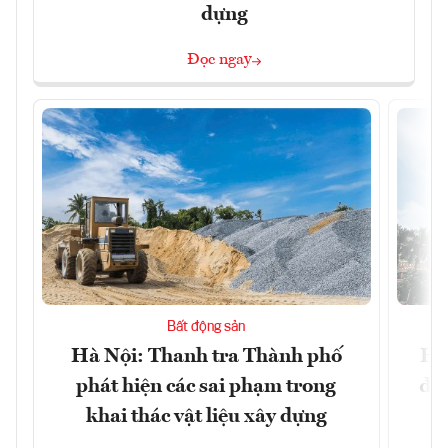
dựng
Đọc ngay
Bất động sản
Hà Nội: Thanh tra Thành phố
Hà
phát hiện các sai phạm trong
đặc
khai thác vật liệu xây dựng