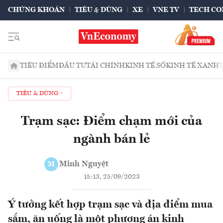
CHỨNG KHOÁN
TIÊU & DÙNG
XE
VNE TV
TECH CO
TIÊU ĐIỂM
ĐẦU TƯ
TÀI CHÍNH
KINH TẾ SỐ
KINH TẾ XANH
TIÊU & DÙNG
Trạm sạc: Điểm chạm mới của
ngành bán lẻ
Minh Nguyệt
M
15:13, 25/09/2023
Ý tưởng kết hợp trạm sạc và địa điểm mua
sắm, ăn uống là một phương án kinh