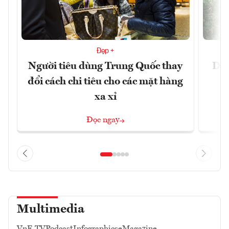
Đẹp +
Người tiêu dùng Trung Quốc thay
Du 
đổi cách chi tiêu cho các mặt hàng
xa xỉ
Đọc ngay
Multimedia
VnE TV
Podcast
Infographics
eMagazine