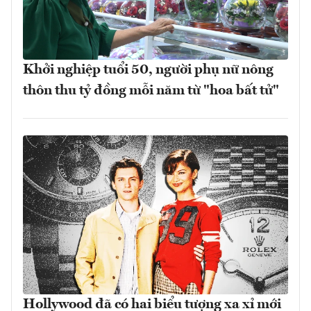
Khởi nghiệp tuổi 50, người phụ nữ nông
thôn thu tỷ đồng mỗi năm từ "hoa bất tử"
Hollywood đã có hai biểu tượng xa xỉ mới