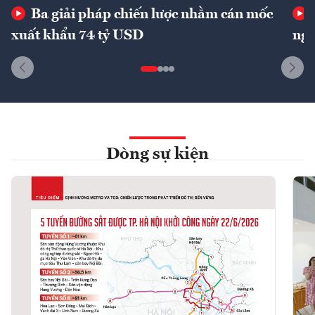
Ba giải pháp chiến lược nhằm cán mốc
xuất khẩu 74 tỷ USD
ngu
Dòng sự kiện