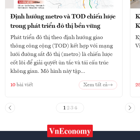
Định hướng metro và TOD chiến lược
K
trong phát triển đô thị bền vững
K
Phát triển đô thị theo định hướng giao
K
thông công cộng (TOD) kết hợp với mạng
V
lưới đường sắt đô thị (metro) là chiến lược
cốt lõi để giải quyết ùn tắc và tái cấu trúc
không gian. Mô hình này tập...
10
bài viết
Xem tất cả
2
1
2
3
4