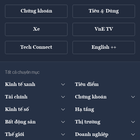
Chứng khoán
Tiêu & Dùng
Xe
VnE TV
Tech Connect
English ++
Tất cả chuyên mục
Kinh tế xanh
Tiêu điểm
Chuyển động xanh
Tài chính
Chứng khoán
Pháp lý
Ngân hàng
Doanh nghiệp niêm yết
Kinh tế số
Hạ tầng
Thương hiệu xanh
Thị trường vốn
Thị trường
Sản phẩm - Thị trường
Bất động sản
Thị trường
Diễn đàn
Thuế
Đầu tư
Tài sản số
Chính sách
Xuất nhập khẩu
Thế giới
Doanh nghiệp
Bảo hiểm
Quốc tế
Dịch vụ số