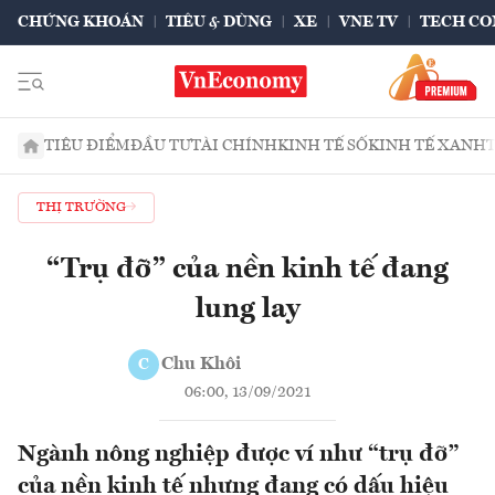
CHỨNG KHOÁN
TIÊU & DÙNG
XE
VNE TV
TECH CO
TIÊU ĐIỂM
ĐẦU TƯ
TÀI CHÍNH
KINH TẾ SỐ
KINH TẾ XANH
THỊ TRƯỜNG
“Trụ đỡ” của nền kinh tế đang
lung lay
Chu Khôi
C
06:00, 13/09/2021
Ngành nông nghiệp được ví như “trụ đỡ”
của nền kinh tế nhưng đang có dấu hiệu