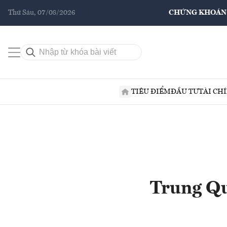
Thứ Sáu, 07/08/2026
CHỨNG KHOÁN
TIÊU ĐIỂM
ĐẦU TƯ
TÀI CH
Trung Qu