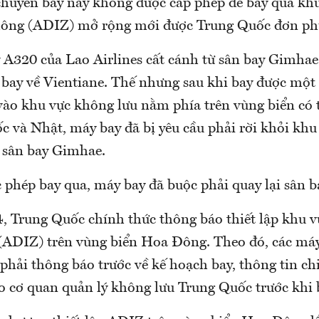
chuyến bay này không được cấp phép để bay qua kh
hông (ADIZ) mở rộng mới được Trung Quốc đơn ph
 A320 của Lao Airlines cất cánh từ sân bay Gimha
 bay về Vientiane. Thế nhưng sau khi bay được một 
 vào khu vực không lưu nằm phía trên vùng biển có
 và Nhật, máy bay đã bị yêu cầu phải rời khỏi khu
 sân bay Gimhae.
 phép bay qua, máy bay đã buộc phải quay lại sân 
, Trung Quốc chính thức thông báo thiết lập khu v
ADIZ) trên vùng biển Hoa Đông. Theo đó, các máy
phải thông báo trước về kế hoạch bay, thông tin chi 
o cơ quan quản lý không lưu Trung Quốc trước khi 