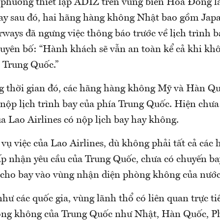
phương thiết lập ADIZ trên vùng biển Hoa Đông l
y sau đó, hai hãng hàng không Nhật bao gồm Japa
ways đã ngưng việc thông báo trước về lịch trình b
tuyên bố: “Hành khách sẽ vẫn an toàn kể cả khi kh
 Trung Quốc.”
g thời gian đó, các hãng hàng không Mỹ và Hàn Q
nộp lịch trình bay của phía Trung Quốc. Hiện chưa
a Lao Airlines có nộp lịch bay hay không.
vụ việc của Lao Airlines, dù không phải tất cả các
p nhận yêu cầu của Trung Quốc, chưa có chuyến b
i cho bay vào vùng nhận diện phòng không của nước
ư các quốc gia, vùng lãnh thổ có liên quan trực t
ng không của Trung Quốc như Nhật, Hàn Quốc, Phi