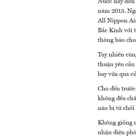
Nước này đơn 
năm 2013. Nga
All Nippon Air
Bắc Kinh với 
thông báo cho
Tuy nhiên cùn
thuận yêu cầu 
bay vừa qua củ
Cho đến trước 
không đều chấ
nào bị từ chố
Không giống nh
nhận diện phò