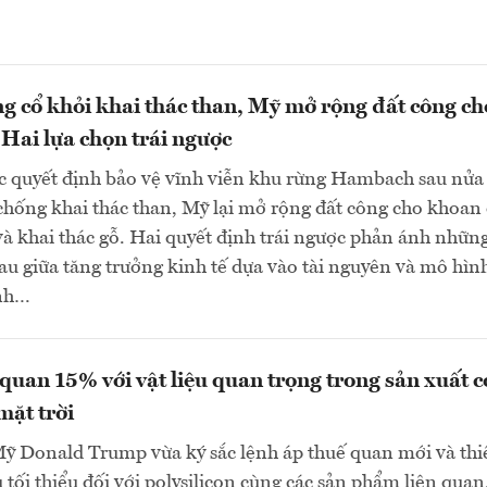
g cổ khỏi khai thác than, Mỹ mở rộng đất công ch
Hai lựa chọn trái ngược
c quyết định bảo vệ vĩnh viễn khu rừng Hambach sau nửa
chống khai thác than, Mỹ lại mở rộng đất công cho khoan
à khai thác gỗ. Hai quyết định trái ngược phản ánh những
u giữa tăng trưởng kinh tế dựa vào tài nguyên và mô hìn
anh…
quan 15% với vật liệu quan trọng trong sản xuất 
mặt trời
ỹ Donald Trump vừa ký sắc lệnh áp thuế quan mới và thiế
 tối thiểu đối với polysilicon cùng các sản phẩm liên quan