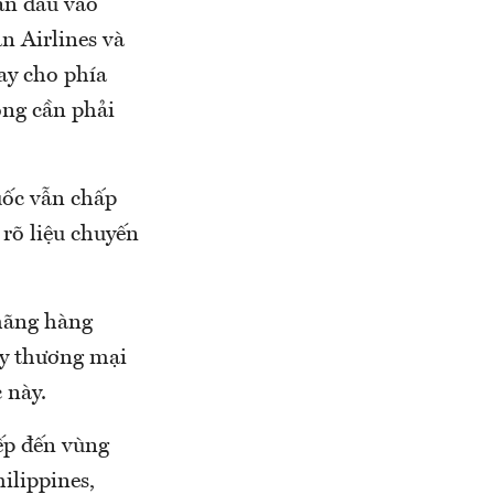
ần đầu vào
n Airlines và
ay cho phía
ông cần phải
uốc vẫn chấp
 rõ liệu chuyến
 hãng hàng
ay thương mại
 này.
iếp đến vùng
lippines,