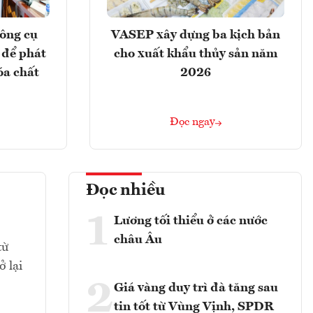
ông cụ
VASEP xây dựng ba kịch bản
 để phát
cho xuất khẩu thủy sản năm
óa chất
2026
Đọc ngay
Đọc nhiều
1
Lương tối thiểu ở các nước
châu Âu
từ
 lại
2
Giá vàng duy trì đà tăng sau
tin tốt từ Vùng Vịnh, SPDR