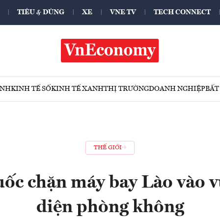
TIÊU & DÙNG
XE
VNE TV
TECH CONNECT
ÍNH
KINH TẾ SỐ
KINH TẾ XANH
THỊ TRƯỜNG
DOANH NGHIỆP
BẤT
THẾ GIỚI
ốc chặn máy bay Lào vào 
diện phòng không