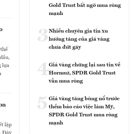
Gold Trust bất ngờ mua ròng
mạnh
o
3
Nhiều chuyên gia tin xu
hướng tăng của giá vàng
chưa đứt gãy
 thế
 dầu,
4
Giá vàng chững lại sau tin về
 lựa
Hormuz, SPDR Gold Trust
h
vẫn mua ròng
5
Giá vàng tăng bùng nổ trước
con
thềm báo cáo việc làm Mỹ,
SPDR Gold Trust mua ròng
mạnh
t lập
. Đây