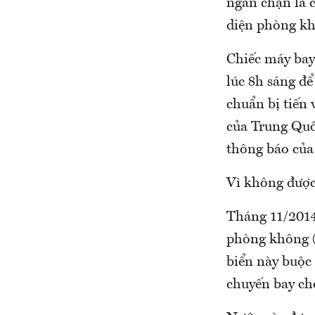
ngăn chặn là 
diện phòng k
Chiếc máy bay
lúc 8h sáng để
chuẩn bị tiến
của Trung Quốc
thông báo của
Vì không được
Tháng 11/2014
phòng không (
biển này buộc 
chuyến bay ch