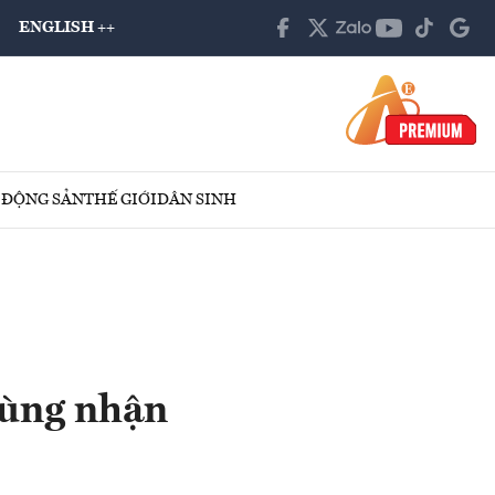
ENGLISH ++
 ĐỘNG SẢN
THẾ GIỚI
DÂN SINH
vùng nhận