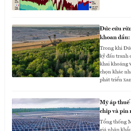
Đức cứu rừn
khoan dầu: 
Trong khi Đứ
kỷ đấu tranh 
khai khoáng v
chọn khác nha
phát triển x
Mỹ áp thuế 
chip và pin 
Tổng thống M
giá nhập khẩu