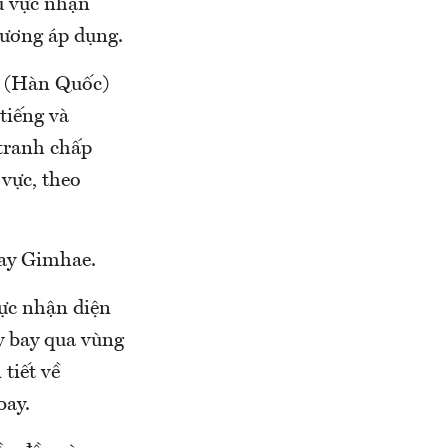
u vực nhận
ương áp dụng.
e (Hàn Quốc)
tiếng và
 tranh chấp
 vực, theo
bay Gimhae.
ực nhận diện
 bay qua vùng
tiết về
bay.