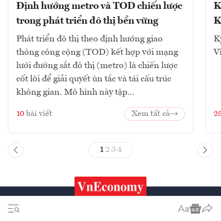
Định hướng metro và TOD chiến lược
K
trong phát triển đô thị bền vững
K
Phát triển đô thị theo định hướng giao
K
thông công cộng (TOD) kết hợp với mạng
V
lưới đường sắt đô thị (metro) là chiến lược
cốt lõi để giải quyết ùn tắc và tái cấu trúc
không gian. Mô hình này tập...
10
bài viết
Xem tất cả
2
1
2
3
4
Chứng khoán
Tiêu & Dùng