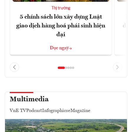
Thị trường
5 chính sách lớn xây dựng Luật
Đổ
giao dịch hàng hoá phái sinh hiện
đột
đại
Đọc ngay
Multimedia
VnE TV
Podcast
Infographics
eMagazine