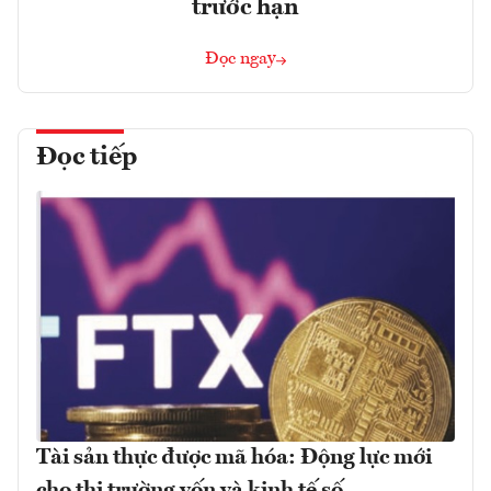
trước hạn
Đọc ngay
Đọc tiếp
Tài sản thực được mã hóa: Động lực mới
cho thị trường vốn và kinh tế số