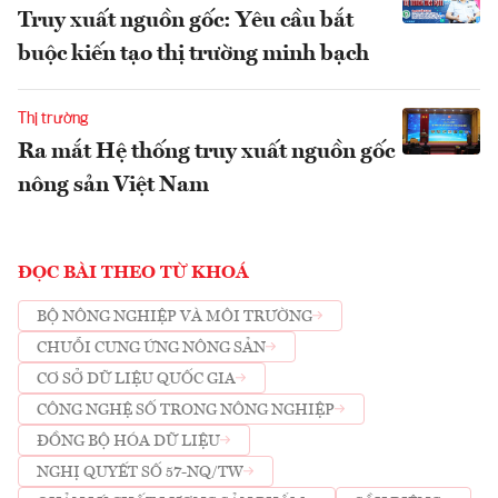
Truy xuất nguồn gốc: Yêu cầu bắt
buộc kiến tạo thị trường minh bạch
Thị trường
Ra mắt Hệ thống truy xuất nguồn gốc
nông sản Việt Nam
ĐỌC BÀI THEO TỪ KHOÁ
BỘ NÔNG NGHIỆP VÀ MÔI TRƯỜNG
CHUỖI CUNG ỨNG NÔNG SẢN
CƠ SỞ DỮ LIỆU QUỐC GIA
CÔNG NGHỆ SỐ TRONG NÔNG NGHIỆP
ĐỒNG BỘ HÓA DỮ LIỆU
NGHỊ QUYẾT SỐ 57-NQ/TW