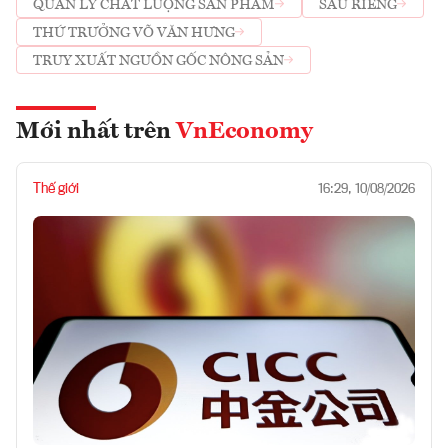
QUẢN LÝ CHẤT LƯỢNG SẢN PHẨM
SẦU RIÊNG
THỨ TRƯỞNG VÕ VĂN HƯNG
TRUY XUẤT NGUỒN GỐC NÔNG SẢN
Mới nhất trên
VnEconomy
Thế giới
16:29, 10/08/2026