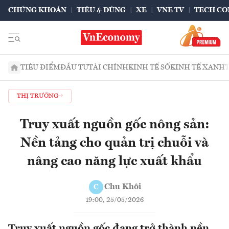
CHỨNG KHOÁN
TIÊU & DÙNG
XE
VNE TV
TECH CO
TIÊU ĐIỂM
ĐẦU TƯ
TÀI CHÍNH
KINH TẾ SỐ
KINH TẾ XANH
THỊ TRƯỜNG
Truy xuất nguồn gốc nông sản:
Nền tảng cho quản trị chuỗi và
nâng cao năng lực xuất khẩu
Chu Khôi
C
19:00, 25/05/2026
Truy xuất nguồn gốc đang trở thành nền