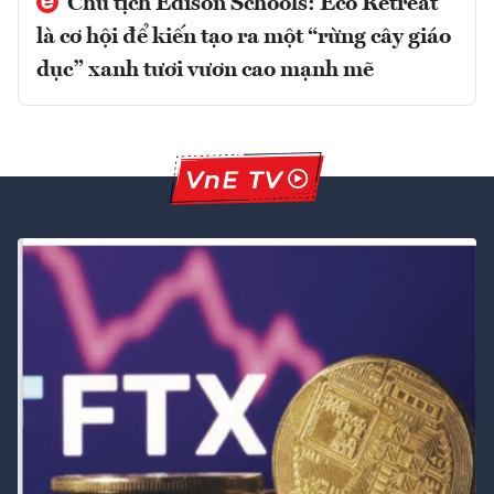
Chủ tịch Edison Schools: Eco Retreat
là cơ hội để kiến tạo ra một “rừng cây giáo
dục” xanh tươi vươn cao mạnh mẽ