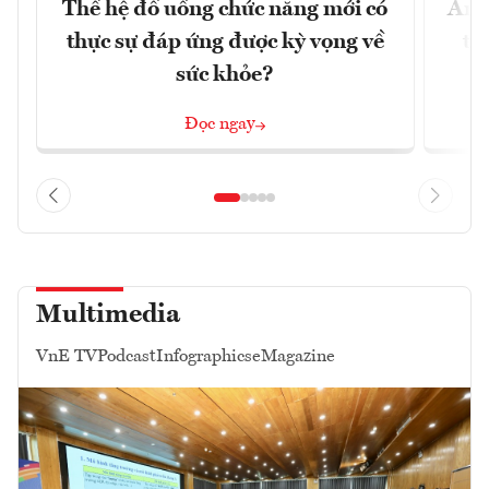
Thế hệ đồ uống chức năng mới có
Ẩm 
thực sự đáp ứng được kỳ vọng về
tê
sức khỏe?
Đọc ngay
Multimedia
VnE TV
Podcast
Infographics
eMagazine