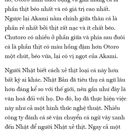
đó, Otoro nằm dưới bụng và gần mang cá là
phần thịt béo nhất và có giá trị cao nhất.
Ngược lại Akami nằm chính giữa thân cá là
phần rẻ nhất bởi thịt rất nạc và ít chất béo.
Chutoro có nhiều ở phần giữa và phía sau đuôi
cá là phần thịt có màu hồng đậm hơn Otoro
một chút, béo vừa, lại có vị ngọt của Akami.
Người Nhật biết cách xẻ thịt loại cá này hơn
bất kỳ ai khác. Nhật Bản đã tiêu thụ cá ngừ lâu
hơn đáng kể so với thế giới, nên gần như đây là
văn hoá đối với họ. Do đó, họ đã thực hiện việc
này như cả một hình thức nghệ thuật. Nhiều
công ty đánh cá sẽ vận chuyển cá ngừ vây xanh
đến Nhật để người Nhật xẻ thịt. Ngay cả một