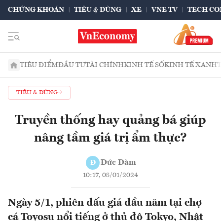
CHỨNG KHOÁN
TIÊU & DÙNG
XE
VNE TV
TECH CO
TIÊU ĐIỂM
ĐẦU TƯ
TÀI CHÍNH
KINH TẾ SỐ
KINH TẾ XANH
TIÊU & DÙNG
Truyền thống hay quảng bá giúp
nâng tầm giá trị ẩm thực?
Đức Đàm
Đ
10:17, 08/01/2024
Ngày 5/1, phiên đấu giá đầu năm tại chợ
cá Toyosu nổi tiếng ở thủ đô Tokyo, Nhật