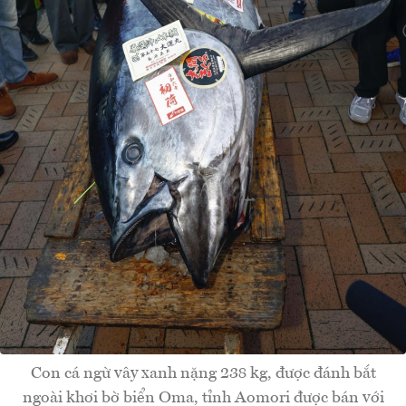
Con cá ngừ vây xanh nặng 238 kg, được đánh bắt
ngoài khơi bờ biển Oma, tỉnh Aomori được bán với