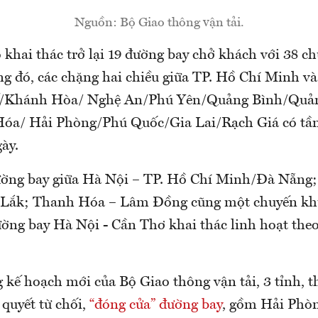
Nguồn: Bộ Giao thông vận tải.
 khai thác trở lại 19 đường bay chở khách với 38 c
ng đó, các chặng hai chiều giữa TP. Hồ Chí Minh v
/Khánh Hòa/ Nghệ An/Phú Yên/Quảng Bình/Quả
a/ Hải Phòng/Phú Quốc/Gia Lai/Rạch Giá có tần
ày.
ờng bay giữa Hà Nội – TP. Hồ Chí Minh/Đà Nẵng
Lắk; Thanh Hóa – Lâm Đồng cũng một chuyến kh
ường bay Hà Nội - Cần Thơ khai thác linh hoạt theo
g kế hoạch mới của Bộ Giao thông vận tải, 3 tỉnh, 
 quyết từ chối,
“đóng cửa” đường bay
, gồm Hải Phòn