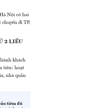
Hà Nội có hai
 chuyến đi TP.
 2 LIỀU
n hành khách
u tiên: hoạt
ia, nhà quản
cầu tiêm đủ