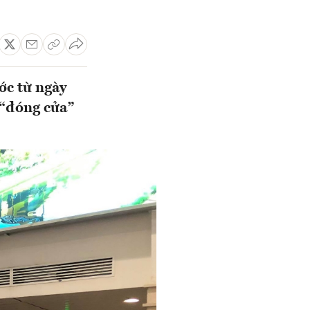
ớc từ ngày
 “đóng cửa”