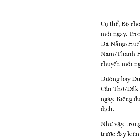
Cụ thể, Bộ cho
mỗi ngày. Tro
Đà Nẵng/Huế
Nam/Thanh Hó
chuyến mỗi ng
Đường bay Đư
Cần Thơ/Đắk 
ngày. Riêng đ
dịch.
Như vậy, tron
trước đây kiên