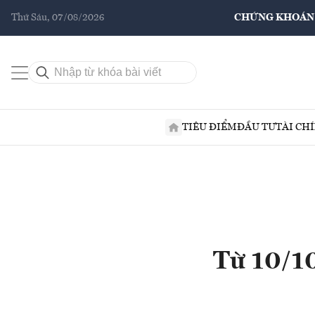
Thứ Sáu, 07/08/2026
CHỨNG KHOÁN
TIÊU ĐIỂM
ĐẦU TƯ
TÀI CH
Từ 10/10