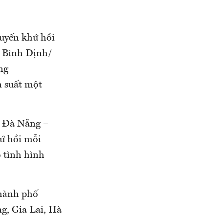
huyến khứ hồi
à Bình Định/
ng
 suất một
; Đà Nẵng –
ứ hồi mỗi
 tình hình
thành phố
g, Gia Lai, Hà