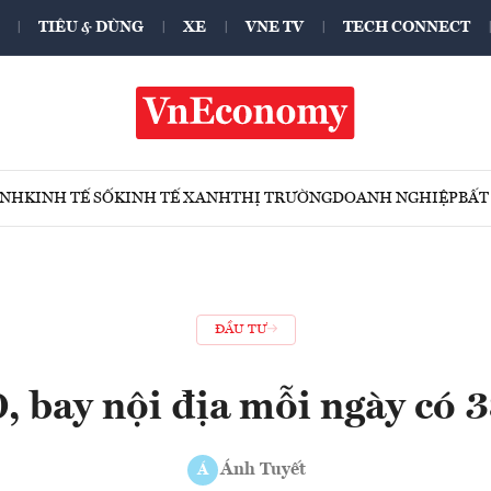
TIÊU & DÙNG
XE
VNE TV
TECH CONNECT
ÍNH
KINH TẾ SỐ
KINH TẾ XANH
THỊ TRƯỜNG
DOANH NGHIỆP
BẤT
ĐẦU TƯ
, bay nội địa mỗi ngày có 
Ánh Tuyết
Á