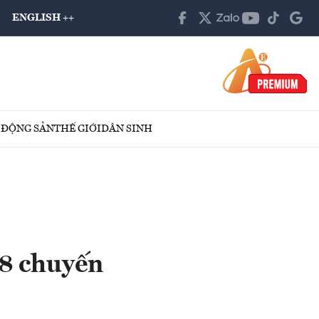
ENGLISH ++
 ĐỘNG SẢN
THẾ GIỚI
DÂN SINH
38 chuyến