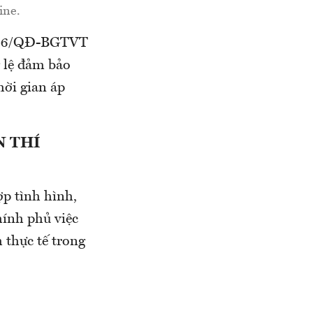
ine.
 1776/QĐ-BGTVT
g lệ đảm bảo
hời gian áp
N THÍ
ợp tình hình,
hính phủ việc
 thực tế trong