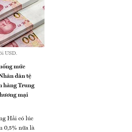
với USD.
xuống mức
 Nhân dân tệ
ân hàng Trung
thương mại
ng Hải có lúc
m 0,5% nữa là