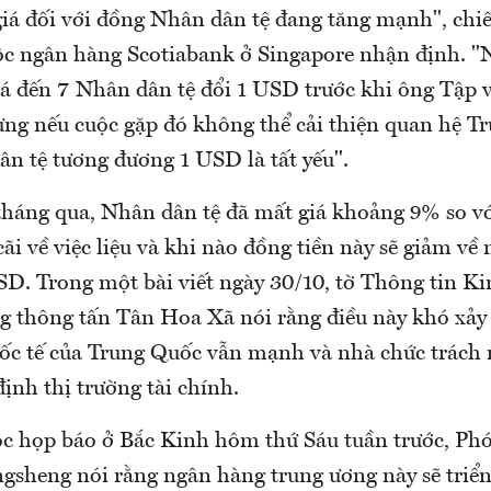
iá đối với đồng Nhân dân tệ đang tăng mạnh", chiến
ộc ngân hàng Scotiabank ở Singapore nhận định. "
á đến 7 Nhân dân tệ đổi 1 USD trước khi ông Tập
ng nếu cuộc gặp đó không thể cải thiện quan hệ Tr
n tệ tương đương 1 USD là tất yếu".
tháng qua, Nhân dân tệ đã mất giá khoảng 9% so v
cãi về việc liệu và khi nào đồng tiền này sẽ giảm v
SD. Trong một bài viết ngày 30/10, tờ Thông tin K
g thông tấn Tân Hoa Xã nói rằng điều này khó xảy 
ốc tế của Trung Quốc vẫn mạnh và nhà chức trách 
ịnh thị trường tài chính.
c họp báo ở Bắc Kinh hôm thứ Sáu tuần trước, Ph
sheng nói rằng ngân hàng trung ương này sẽ triển