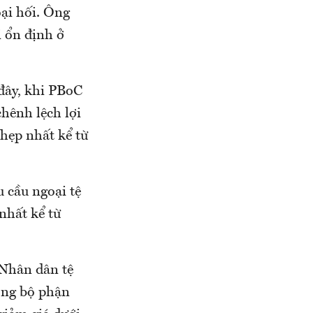
oại hối. Ông
i ổn định ở
 đây, khi PBoC
chênh lệch lợi
hẹp nhất kể từ
 cầu ngoại tệ
nhất kể từ
 Nhân dân tệ
ởng bộ phận