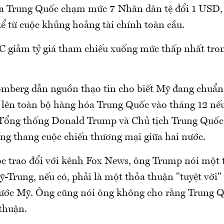
ủa Trung Quốc chạm mức 7 Nhân dân tệ đổi 1 USD, 
kể từ cuộc khủng hoảng tài chính toàn cầu.
C giảm tỷ giá tham chiếu xuống mức thấp nhất tro
omberg dẫn nguồn thạo tin cho biết Mỹ đang chuẩn 
 lên toàn bộ hàng hóa Trung Quốc vào tháng 12 nế
 Tổng thống Donald Trump và Chủ tịch Trung Quố
ng thang cuộc chiến thương mại giữa hai nước.
c trao đổi với kênh Fox News, ông Trump nói một 
-Trung, nếu có, phải là một thỏa thuận "tuyệt vời"
 nước Mỹ. Ông cũng nói ông không cho rằng Trung 
thuận.