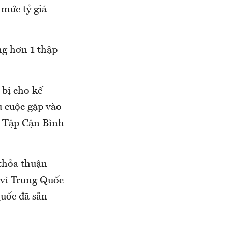
mức tỷ giá
ng hơn 1 thập
bị cho kế
u cuộc gặp vào
c Tập Cận Bình
thỏa thuận
 vì Trung Quốc
Quốc đã sẵn