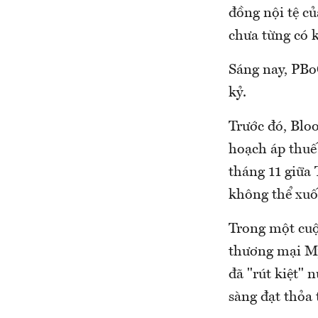
đồng nội tệ c
chưa từng có 
Sáng nay, PBo
kỷ.
Trước đó, Blo
hoạch áp thuế
tháng 11 giữa
không thể xuố
Trong một cuộ
thương mại Mỹ
đã "rút kiệt"
sàng đạt thỏa 