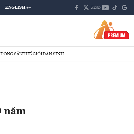
ENGLISH ++
 ĐỘNG SẢN
THẾ GIỚI
DÂN SINH
0 năm