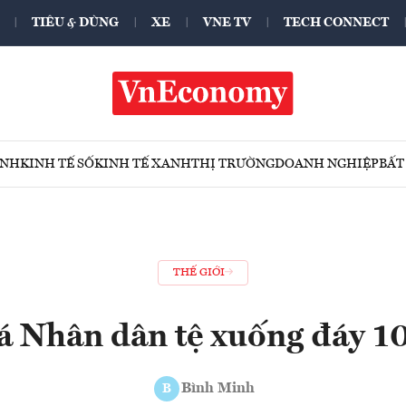
TIÊU & DÙNG
XE
VNE TV
TECH CONNECT
ÍNH
KINH TẾ SỐ
KINH TẾ XANH
THỊ TRƯỜNG
DOANH NGHIỆP
BẤT
THẾ GIỚI
iá Nhân dân tệ xuống đáy 1
Bình Minh
B