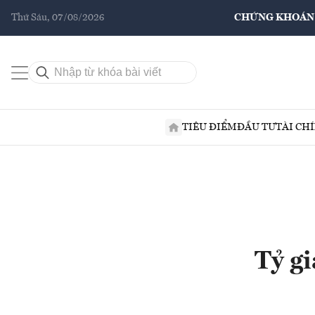
Thứ Sáu, 07/08/2026
CHỨNG KHOÁN
TIÊU ĐIỂM
ĐẦU TƯ
TÀI CH
Tỷ g