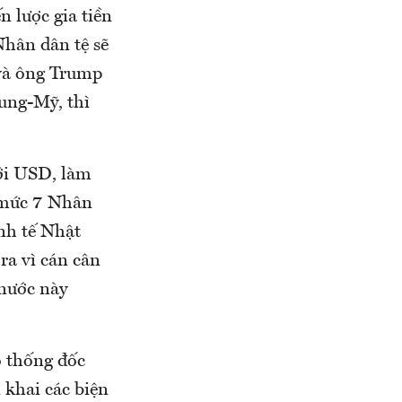
 lược gia tiền
Nhân dân tệ sẽ
 và ông Trump
ung-Mỹ, thì
ới USD, làm
ề mức 7 Nhân
inh tế Nhật
ra vì cán cân
nước này
ó thống đốc
 khai các biện