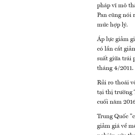
pháp vĩ mô thậ
Pan cũng nói r
mức hợp lý.
Áp lực giảm gi
có lần cắt giả
suất giữa trá
tháng 4/2011.
Rủi ro thoái v
tại thị trường
cuối năm 2016
Trung Quốc "c
giảm giá về m