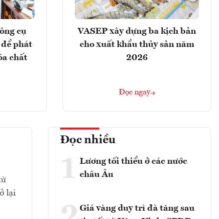
ông cụ
VASEP xây dựng ba kịch bản
 để phát
cho xuất khẩu thủy sản năm
óa chất
2026
Đọc ngay
Đọc nhiều
1
Lương tối thiểu ở các nước
châu Âu
từ
 lại
2
Giá vàng duy trì đà tăng sau