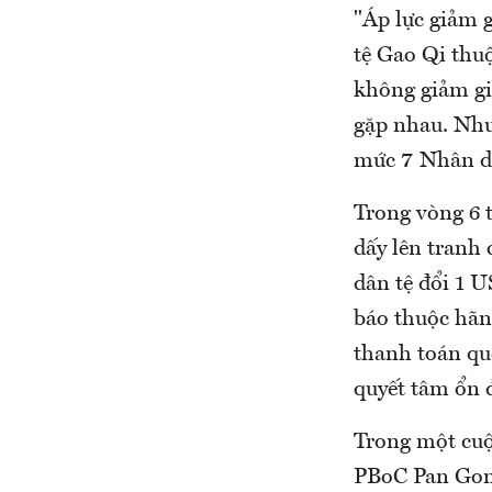
"Áp lực giảm g
tệ Gao Qi thu
không giảm gi
gặp nhau. Như
mức 7 Nhân dâ
Trong vòng 6 
dấy lên tranh 
dân tệ đổi 1 U
báo thuộc hãn
thanh toán qu
quyết tâm ổn đ
Trong một cuộ
PBoC Pan Gong