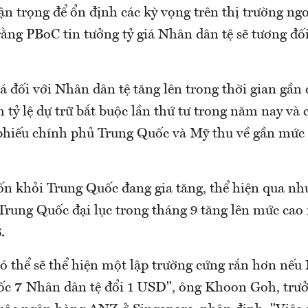
n trọng để ổn định các kỳ vọng trên thị trường ng
ằng PBoC tin tưởng tỷ giá Nhân dân tệ sẽ tương đố
á đối với Nhân dân tệ tăng lên trong thời gian gần
m tỷ lệ dự trữ bắt buộc lần thứ tư trong năm nay và 
i phiếu chính phủ Trung Quốc và Mỹ thu về gần mức 
ốn khỏi Trung Quốc đang gia tăng, thể hiện qua nhu
 Trung Quốc đại lục trong tháng 9 tăng lên mức cao 
.
ó thể sẽ thể hiện một lập trường cứng rắn hơn nếu
ốc 7 Nhân dân tệ đổi 1 USD", ông Khoon Goh, trư