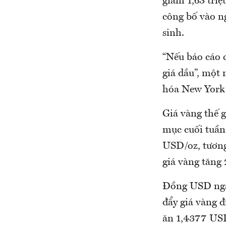
giảm 1,63 triệ
công bố vào ng
sinh.
“Nếu báo cáo c
giá dầu”, một
hóa New York 
Giá vàng thế g
mục cuối tuần 
USD/oz, tương
giá vàng tăng
Đồng USD ngày 
đẩy giá vàng đ
ăn 1,4377 USD