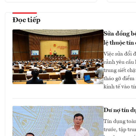
Đọc tiếp
Sửa đồng bộ
lệ thuộc tín
Việc sửa đổi 
cảnh yêu cầu 
trung siết ch
tháo gỡ điểm 
kinh tế vào 
Dư nợ tín d
Tín dụng toàn
trước, tập tr