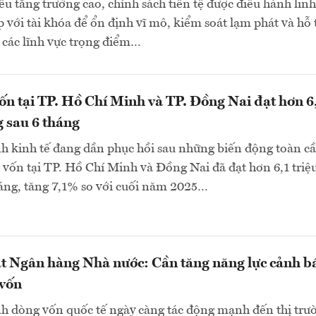
iêu tăng trưởng cao, chính sách tiền tệ được điều hành linh
p với tài khóa để ổn định vĩ mô, kiểm soát lạm phát và hỗ 
 các lĩnh vực trọng điểm…
n tại TP. Hồ Chí Minh và TP. Đồng Nai đạt hơn 6
g sau 6 tháng
h kinh tế đang dần phục hồi sau những biến động toàn cầ
 vốn tại TP. Hồ Chí Minh và Đồng Nai đã đạt hơn 6,1 triệu
áng, tăng 7,1% so với cuối năm 2025…
t Ngân hàng Nhà nước: Cần tăng năng lực cảnh b
 vốn
nh dòng vốn quốc tế ngày càng tác động mạnh đến thị trư