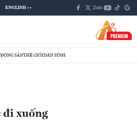
ENGLISH ++
 ĐỘNG SẢN
THẾ GIỚI
DÂN SINH
c đi xuống