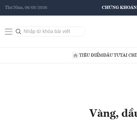
Thứ Năm, 06/08/2026
CHỨNG KHOÁN
TIÊU ĐIỂM
ĐẦU TƯ
TÀI CH
Vàng, dầu