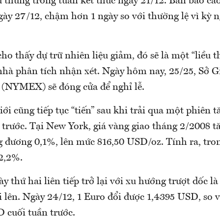
u thùng trong tuần kết thúc ngày 21/12. Bản báo cá
ày 27/12, chậm hơn 1 ngày so với thường lệ vì kỳ n
ho thấy dự trữ nhiên liệu giảm, đó sẽ là một “liều 
 nhà phân tích nhận xét. Ngày hôm nay, 25/25, Sở G
(NYMEX) sẽ đóng cửa để nghỉ lễ.
iới cũng tiếp tục “tiến” sau khi trải qua một phiên 
trước. Tại New York, giá vàng giao tháng 2/2008 t
 đương 0,1%, lên mức 816,50 USD/oz. Tính ra, tron
 2,2%.
thứ hai liên tiếp trở lại với xu hướng trượt dốc l
i lên. Ngày 24/12, 1 Euro đổi được 1,4395 USD, so 
 cuối tuần trước.