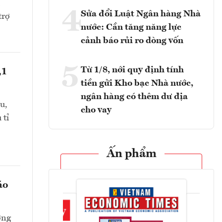
4
Sửa đổi Luật Ngân hàng Nhà
trợ
nước: Cần tăng năng lực
cảnh báo rủi ro dòng vốn
5
Từ 1/8, nới quy định tính
,1
tiền gửi Kho bạc Nhà nước,
ngân hàng có thêm dư địa
u,
cho vay
 tỉ
Ấn phẩm
áo
ờng