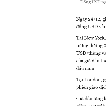
Đồng USD ngày
Ngày 24/12, gi
đồng USD vẫn 
Tại New York,
tương đương 0
USD/thùng vào
của giá dầu th
đầu năm.
Tại London, g
phiên giao dị
Giá dầu tăng l