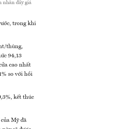
n nhân đẩy giá
rước, trong khi
nt/thùng,
mức 94,13
cửa cao nhất
1% so với hồi
,3%, kết thúc
g của Mỹ đã