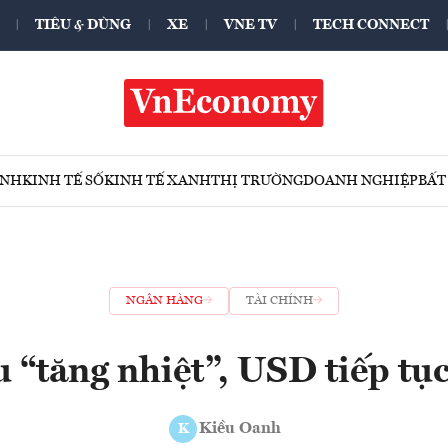
TIÊU & DÙNG
XE
VNE TV
TECH CONNECT
ÍNH
KINH TẾ SỐ
KINH TẾ XANH
THỊ TRƯỜNG
DOANH NGHIỆP
BẤT
NGÂN HÀNG
TÀI CHÍNH
 “tăng nhiệt”, USD tiếp tụ
Kiều Oanh
K