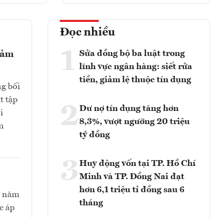
Đọc nhiều
1
Sửa đồng bộ ba luật trong
giảm
lĩnh vực ngân hàng: siết rửa
tiền, giảm lệ thuộc tín dụng
ng bối
t tập
2
Dư nợ tín dụng tăng hơn
i
8,3%, vượt ngưỡng 20 triệu
n
tỷ đồng
3
Huy động vốn tại TP. Hồ Chí
Minh và TP. Đồng Nai đạt
hơn 6,1 triệu tỉ đồng sau 6
ối năm
tháng
c áp