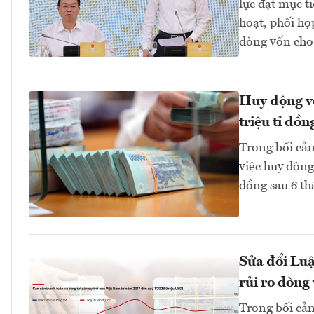
lực đạt mục t
hoạt, phối hợ
dòng vốn cho
Huy động vố
triệu tỉ đồn
Trong bối cản
việc huy động
đồng sau 6 th
Sửa đổi Luậ
rủi ro dòng
Trong bối cả