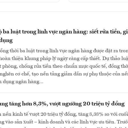
 ba luật trong lĩnh vực ngân hàng: siết rửa tiền, 
 dụng
đồng thời ba luật trong lĩnh vực ngân hàng được đặt ra tro
hoàn thiện khung pháp lý ngày càng cấp thiết. Dự thảo luậ
ặt phòng, chống rửa tiền theo chuẩn mực quốc tế, đồng thờ
nghẽn cơ chế, tạo nền tảng giảm dần sự phụ thuộc của nề
tín dụng ngân hàng…
ụng tăng hơn 8,3%, vượt ngưỡng 20 triệu tỷ đồng
 nền kinh tế vượt 20 triệu tỷ đồng, tăng 8,38% so với cu
ung vào sản xuất – kinh doanh và các lĩnh vực ưu tiên. Trướ