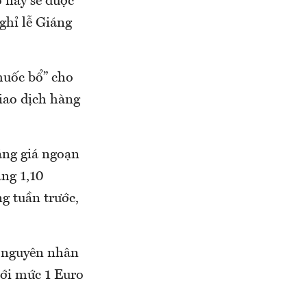
o này sẽ được
ghỉ lễ Giáng
thuốc bổ” cho
iao dịch hàng
tăng giá ngoạn
ăng 1,10
g tuần trước,
à nguyên nhân
với mức 1 Euro