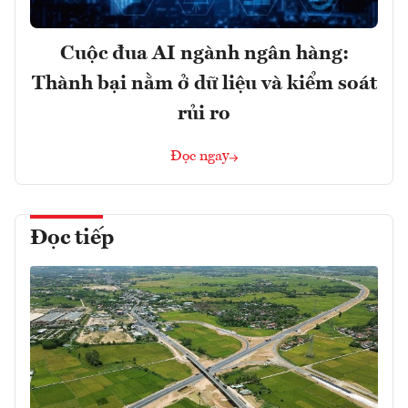
Cuộc đua AI ngành ngân hàng:
Thành bại nằm ở dữ liệu và kiểm soát
rủi ro
Đọc ngay
Đọc tiếp