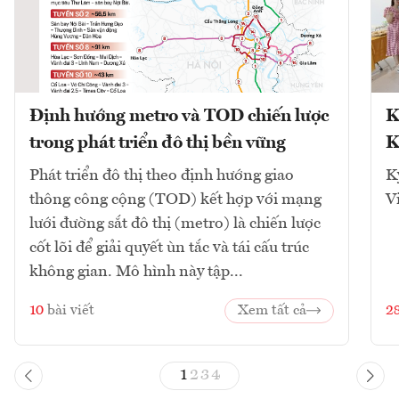
Định hướng metro và TOD chiến lược
K
trong phát triển đô thị bền vững
K
Phát triển đô thị theo định hướng giao
K
thông công cộng (TOD) kết hợp với mạng
V
lưới đường sắt đô thị (metro) là chiến lược
cốt lõi để giải quyết ùn tắc và tái cấu trúc
không gian. Mô hình này tập...
10
bài viết
Xem tất cả
2
1
2
3
4