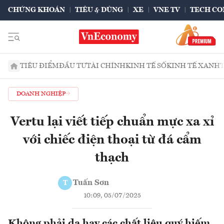
CHỨNG KHOÁN
TIÊU & DÙNG
XE
VNE TV
TECH CO
TIÊU ĐIỂM
ĐẦU TƯ
TÀI CHÍNH
KINH TẾ SỐ
KINH TẾ XANH
DOANH NGHIỆP
Vertu lại viết tiếp chuẩn mực xa xỉ
với chiếc điện thoại từ đá cẩm
thạch
Tuấn Sơn
T
10:09, 05/07/2025
Không phải da hay các chất liệu quý hiếm,