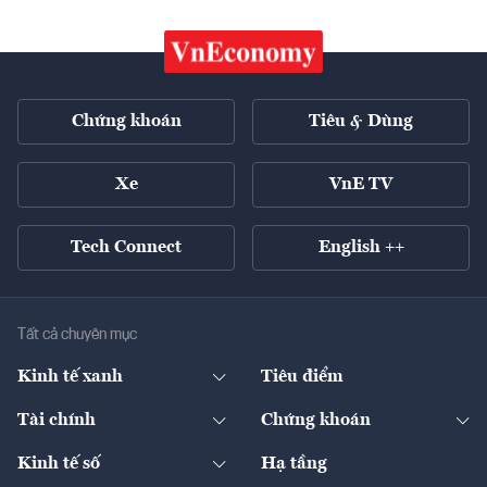
Chứng khoán
Tiêu & Dùng
Xe
VnE TV
Tech Connect
English ++
Tất cả chuyên mục
Kinh tế xanh
Tiêu điểm
Chuyển động xanh
Tài chính
Chứng khoán
Pháp lý
Ngân hàng
Doanh nghiệp niêm yết
Kinh tế số
Hạ tầng
Thương hiệu xanh