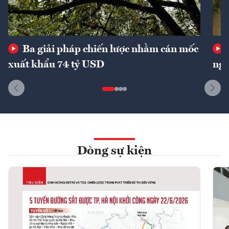
Ba giải pháp chiến lược nhằm cán mốc
xuất khẩu 74 tỷ USD
ngu
Dòng sự kiện