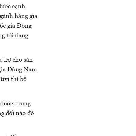
lược cạnh
ngành hàng gia
uốc gia Đông
g tôi đang
ụ trợ cho sản
c gia Đông Nam
tivi thì bộ
 được, trong
ng đối nào đó