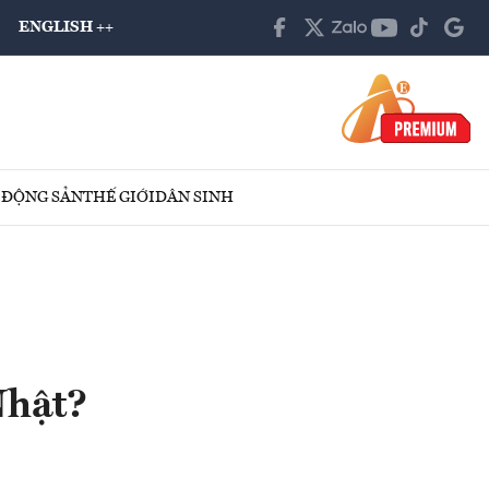
ENGLISH ++
 ĐỘNG SẢN
THẾ GIỚI
DÂN SINH
Nhật?