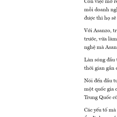
Còn việc mở r
mỗi doanh ngh
được thì họ sẽ
Với Asanzo, t
trước, vừa làm
nghệ mà Asanz
Làn sóng đầu t
thời gian gần
Nói đến đầu t
một quốc gia c
Trung Quốc c
Các yếu tố mà 