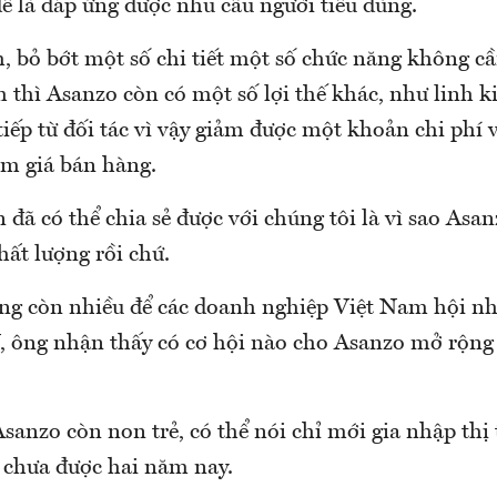
ề là đáp ứng được nhu cầu người tiêu dùng.
 bỏ bớt một số chi tiết một số chức năng không cầ
 thì Asanzo còn có một số lợi thế khác, như linh k
tiếp từ đối tác vì vậy giảm được một khoản chi phí 
ảm giá bán hàng.
 đã có thể chia sẻ được với chúng tôi là vì sao Asan
ất lượng rồi chứ.
ng còn nhiều để các doanh nghiệp Việt Nam hội nh
ông nhận thấy có cơ hội nào cho Asanzo mở rộng 
sanzo còn non trẻ, có thể nói chỉ mới gia nhập thị
 chưa được hai năm nay.