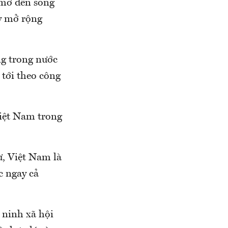
 mơ đến song
y mở rộng
ng trong nước
 tới theo công
Việt Nam trong
ư, Việt Nam là
c ngay cả
n ninh xã hội