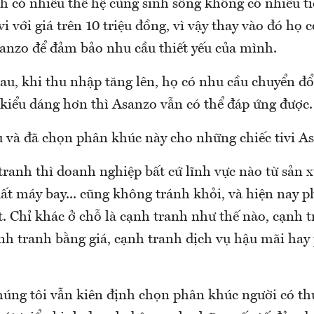
h có nhiều thế hệ cùng sinh sống không có nhiều t
vi với giá trên 10 triệu đồng, vì vậy thay vào đó họ 
sanzo để đảm bảo nhu cầu thiết yếu của mình.
au, khi thu nhập tăng lên, họ có nhu cầu chuyển đổ
kiểu dáng hơn thì Asanzo vẫn có thể đáp ứng được.
u và đã chọn phân khúc này cho những chiếc tivi A
tranh thì doanh nghiệp bất cứ lĩnh vực nào từ sản 
ất máy bay... cũng không tránh khỏi, và hiện nay p
t. Chỉ khác ở chỗ là cạnh tranh như thế nào, cạnh 
ạnh tranh bằng giá, cạnh tranh dịch vụ hậu mãi ha
húng tôi vẫn kiên định chọn phân khúc người có th