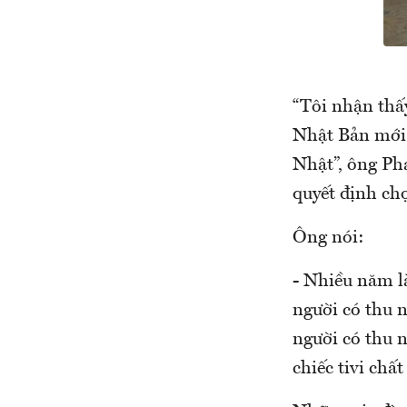
“Tôi nhận thấy
Nhật Bản mới 
Nhật”, ông Ph
quyết định ch
Ông nói:
- Nhiều năm là
người có thu n
người có thu 
chiếc tivi chấ