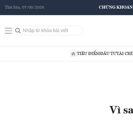
Thứ Sáu, 07/08/2026
CHỨNG KHOÁN
TIÊU ĐIỂM
ĐẦU TƯ
TÀI CH
Vì s