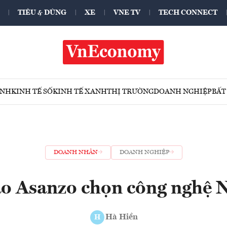
TIÊU & DÙNG
XE
VNE TV
TECH CONNECT
ÍNH
KINH TẾ SỐ
KINH TẾ XANH
THỊ TRƯỜNG
DOANH NGHIỆP
BẤT
DOANH NHÂN
DOANH NGHIỆP
ao Asanzo chọn công nghệ 
Hà Hiền
H