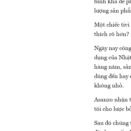
bình khá để p
lượng sản ph
Một chiếc tiv
thích rõ hơn?
Ngày nay công
dụng của Nhật 
hàng năm, sản
dùng đến hay 
không nhỏ.
Asanzo nhận t
tôi cho lược b
Sau đó chúng 