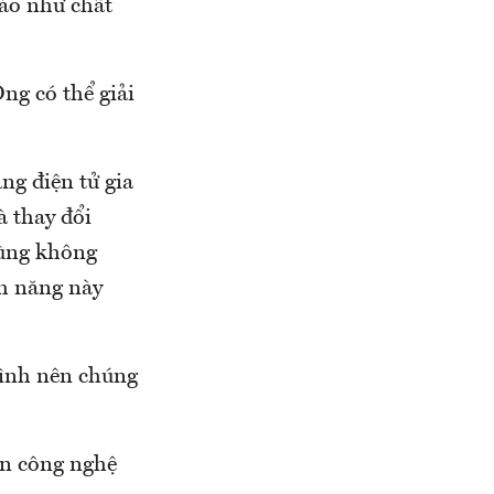
bảo như chất
ng có thể giải
ng điện tử gia
à thay đổi
dùng không
nh năng này
mình nên chúng
ên công nghệ