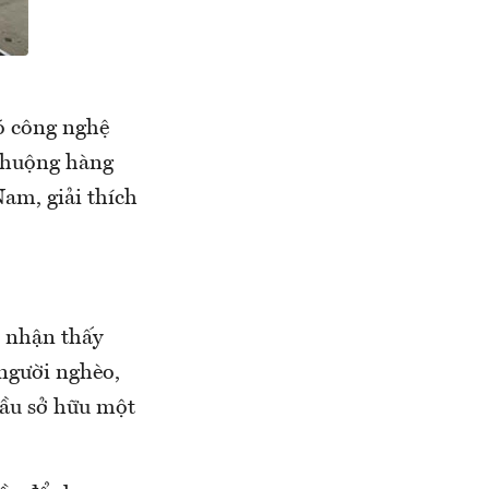
có công nghệ
 chuộng hàng
am, giải thích
i nhận thấy
 người nghèo,
cầu sở hữu một