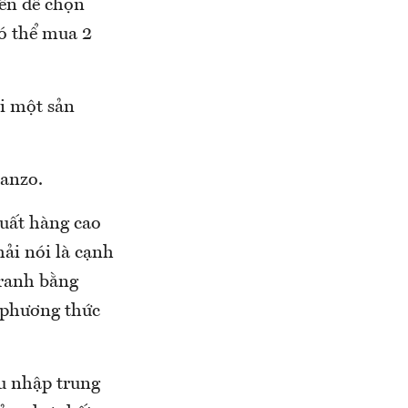
iền để chọn
có thể mua 2
i một sản
sanzo.
xuất hàng cao
hải nói là cạnh
tranh bằng
y phương thức
u nhập trung