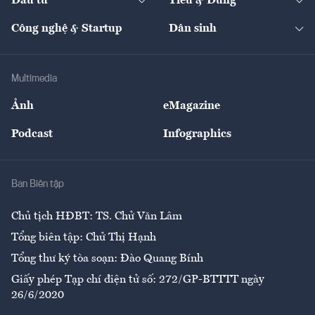
Đầu tư
Tiêu & Dùng
Quản trị số
Cafe BĐS
Thị trường
Kinh doanh
Kết nối
Tạp chí kinh tế Việt Nam
eMagazine
Nhà đầu tư
Du lịch
Công nghệ & Startup
Dân sinh
Tư vấn
Nông sản
Doanh nhân
Tư vấn Tiêu & Dùng
Infographics
Hạ tầng
Sức khỏe
Khung pháp lý
Doanh nghiệp
Địa phương
Thị trường
Bảo hiểm
Multimedia
Sự kiện
Nhân lực
Ảnh
eMagazine
Đẹp +
An sinh
Podcast
Infographics
Giải trí
Y tế
Nhà
Ban Biên tập
Ẩm thực
Chủ tịch HĐBT: TS. Chử Văn Lâm
Tổng biên tập: Chử Thị Hạnh
Tổng thư ký tòa soạn: Đào Quang Bính
Giấy phép Tạp chí điện tử số: 272/GP-BTTTT ngày
26/6/2020