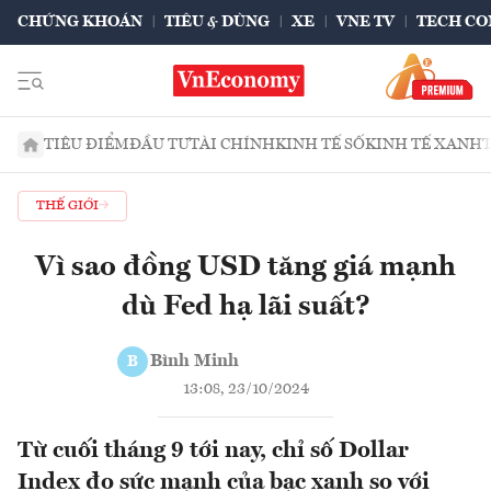
CHỨNG KHOÁN
TIÊU & DÙNG
XE
VNE TV
TECH CO
TIÊU ĐIỂM
ĐẦU TƯ
TÀI CHÍNH
KINH TẾ SỐ
KINH TẾ XANH
THẾ GIỚI
Vì sao đồng USD tăng giá mạnh
dù Fed hạ lãi suất?
Bình Minh
B
13:08, 23/10/2024
Từ cuối tháng 9 tới nay, chỉ số Dollar
Index đo sức mạnh của bạc xanh so với