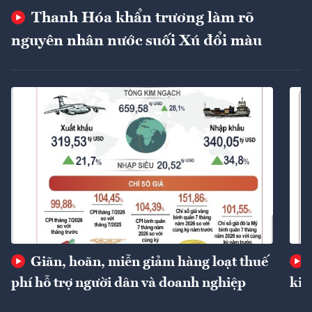
Thanh Hóa khẩn trương làm rõ
nguyên nhân nước suối Xú đổi màu
Giãn, hoãn, miễn giảm hàng loạt thuế
phí hỗ trợ người dân và doanh nghiệp
kin