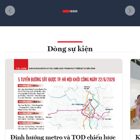
Dòng sự kiện
Định hướng metro và TOD chiến lược
K