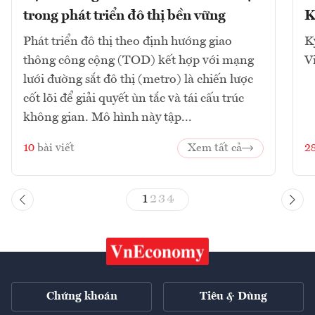
trong phát triển đô thị bền vững
K
Phát triển đô thị theo định hướng giao
K
thông công cộng (TOD) kết hợp với mạng
V
lưới đường sắt đô thị (metro) là chiến lược
cốt lõi để giải quyết ùn tắc và tái cấu trúc
không gian. Mô hình này tập...
10
bài viết
Xem tất cả
2
1
2
3
4
Chứng khoán
Tiêu & Dùng