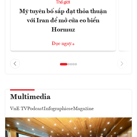
Thế giới
Mỹ tuyên bố sắp đạt thỏa thuận
“
với Iran để mở cửa eo biển
g
Hormuz
Đọc ngay
Multimedia
VnE TV
Podcast
Infographics
eMagazine