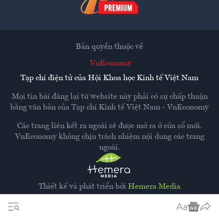
Bản quyền thuộc về
VnEconomy
Tạp chí điện tử của Hội Khoa học Kinh tế Việt Nam
Mọi tin bài đăng lại từ website này phải có sự chấp thuận
bằng văn bản của
Tạp chí Kinh tế Việt Nam - VnEconomy
Các trang liên kết ra ngoài sẽ được mở ra ở cửa sổ mới.
VnEconomy không chịu trách nhiệm nội dung các trang
ngoài.
Thiết kế và phát triển bởi
Hemera Media
Dựa trên nền tảng
Hemera AI CMS