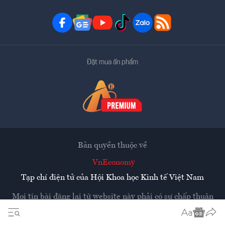
Đặt mua ấn phẩm
Bản quyền thuộc về
VnEconomy
Tạp chí điện tử của Hội Khoa học Kinh tế Việt Nam
Mọi tin bài đăng lại từ website này phải có sự chấp thuận
bằng văn bản của
Tạp chí Kinh tế Việt Nam - VnEconomy