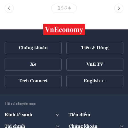
1
2
3
4
Chứng khoán
Tiêu & Dùng
Xe
VnE TV
Tech Connect
English ++
Tất cả chuyên mục
Kinh tế xanh
Tiêu điểm
Chuyển động xanh
Tài chính
Chứng khoán