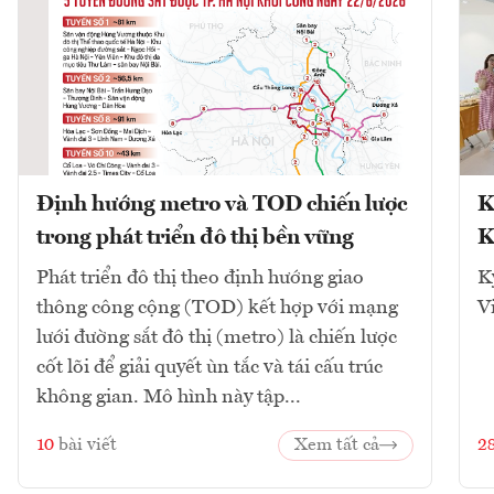
Định hướng metro và TOD chiến lược
K
trong phát triển đô thị bền vững
K
Phát triển đô thị theo định hướng giao
K
thông công cộng (TOD) kết hợp với mạng
V
lưới đường sắt đô thị (metro) là chiến lược
cốt lõi để giải quyết ùn tắc và tái cấu trúc
không gian. Mô hình này tập...
10
bài viết
Xem tất cả
2