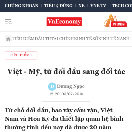
CHỨNG KHOÁN
TIÊU & DÙNG
XE
VNE TV
TECH CO
TIÊU ĐIỂM
ĐẦU TƯ
TÀI CHÍNH
KINH TẾ SỐ
KINH TẾ XANH
TIÊU ĐIỂM
Việt - Mỹ, từ đối đầu sang đối tác
Dương Ngọc
D
12:20, 03/07/2015
Từ chỗ đối đầu, bao vây cấm vận, Việt
Nam và Hoa Kỳ đã thiết lập quan hệ bình
thường tính đến nay đã được 20 năm