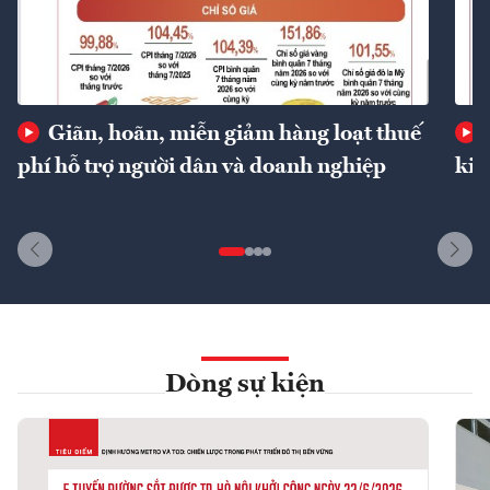
Giãn, hoãn, miễn giảm hàng loạt thuế
phí hỗ trợ người dân và doanh nghiệp
kin
Dòng sự kiện