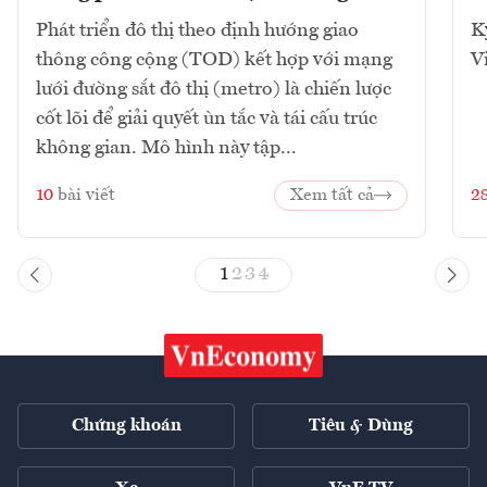
Phát triển đô thị theo định hướng giao
K
thông công cộng (TOD) kết hợp với mạng
V
lưới đường sắt đô thị (metro) là chiến lược
cốt lõi để giải quyết ùn tắc và tái cấu trúc
không gian. Mô hình này tập...
10
bài viết
Xem tất cả
2
1
2
3
4
Chứng khoán
Tiêu & Dùng