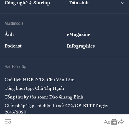
Công nghệ & Startup
Dân sinh
Tư vấn
Nông sản
Doanh nhân
Tư vấn Tiêu & Dùng
Infographics
Hạ tầng
Sức khỏe
Khung pháp lý
Doanh nghiệp
Địa phương
Thị trường
Bảo hiểm
Multimedia
Sự kiện
Nhân lực
Ảnh
eMagazine
Đẹp +
An sinh
Podcast
Infographics
Giải trí
Y tế
Nhà
Ban Biên tập
Ẩm thực
Chủ tịch HĐBT: TS. Chử Văn Lâm
Tổng biên tập: Chử Thị Hạnh
Tổng thư ký tòa soạn: Đào Quang Bính
Giấy phép Tạp chí điện tử số: 272/GP-BTTTT ngày
26/6/2020