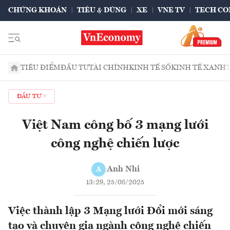
CHỨNG KHOÁN
TIÊU & DÙNG
XE
VNE TV
TECH CO
TIÊU ĐIỂM
ĐẦU TƯ
TÀI CHÍNH
KINH TẾ SỐ
KINH TẾ XANH
ĐẦU TƯ
Việt Nam công bố 3 mạng lưới
công nghệ chiến lược
Anh Nhi
A
13:29, 25/08/2025
Việc thành lập 3 Mạng lưới Đổi mới sáng
tạo và chuyên gia ngành công nghệ chiến