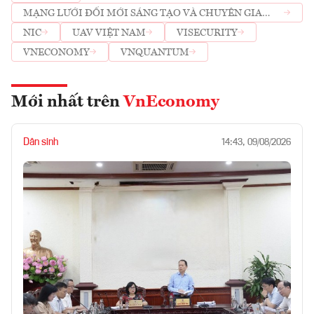
MẠNG LƯỚI ĐỔI MỚI SÁNG TẠO VÀ CHUYÊN GIA
NGÀNH CÔNG NGHỆ CHIẾN LƯỢC
NIC
UAV VIỆT NAM
VISECURITY
VNECONOMY
VNQUANTUM
Mới nhất trên
VnEconomy
Dân sinh
14:43, 09/08/2026