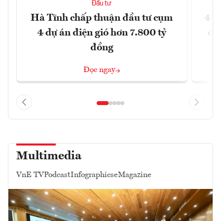
Đầu tư
Hà Tĩnh chấp thuận đầu tư cụm
41 
4 dự án điện gió hơn 7.800 tỷ
đồ
đồng
Đọc ngay
Multimedia
VnE TV
Podcast
Infographics
eMagazine