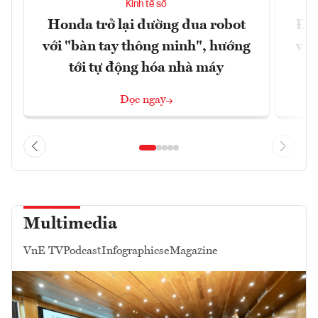
Kinh tế số
Honda trở lại đường đua robot
Đưa
với "bàn tay thông minh", hướng
vào
tới tự động hóa nhà máy
Đọc ngay
Multimedia
VnE TV
Podcast
Infographics
eMagazine