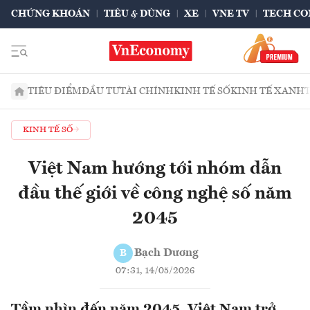
CHỨNG KHOÁN
TIÊU & DÙNG
XE
VNE TV
TECH CO
TIÊU ĐIỂM
ĐẦU TƯ
TÀI CHÍNH
KINH TẾ SỐ
KINH TẾ XANH
KINH TẾ SỐ
Việt Nam hướng tới nhóm dẫn
đầu thế giới về công nghệ số năm
2045
Bạch Dương
B
07:31, 14/05/2026
Tầm nhìn đến năm 2045, Việt Nam trở