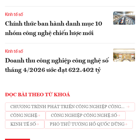
Kinh tế số
Chính thức ban hành danh mục 10
nhóm công nghệ chiến lược mới
Kinh tế số
Doanh thu công nghiệp công nghệ số
tháng 4/2026 ước đạt 622.402 tỷ
ĐỌC BÀI THEO TỪ KHOÁ
CHƯƠNG TRÌNH PHÁT TRIỂN CÔNG NGHIỆP CÔNG
NGHỆ SỐ
CÔNG NGHỆ
CÔNG NGHIỆP CÔNG NGHỆ SỐ
KINH TẾ SỐ
PHÓ THỦ TƯỚNG HỒ QUỐC DŨNG