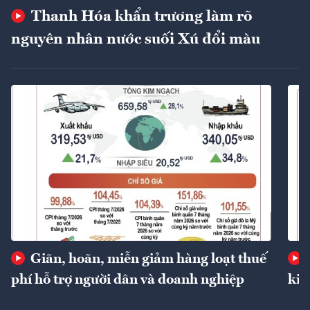
Thanh Hóa khẩn trương làm rõ
nguyên nhân nước suối Xú đổi màu
Giãn, hoãn, miễn giảm hàng loạt thuế
phí hỗ trợ người dân và doanh nghiệp
kin