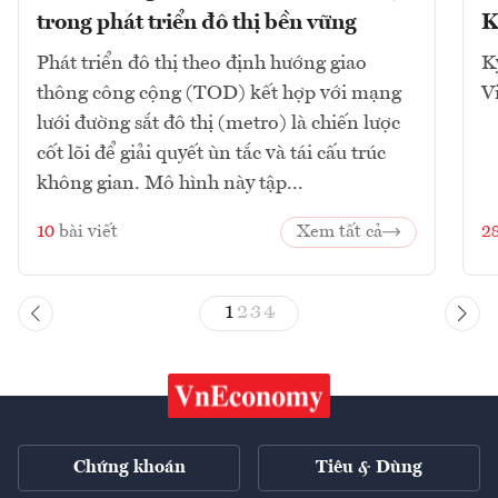
trong phát triển đô thị bền vững
K
Phát triển đô thị theo định hướng giao
K
thông công cộng (TOD) kết hợp với mạng
V
lưới đường sắt đô thị (metro) là chiến lược
cốt lõi để giải quyết ùn tắc và tái cấu trúc
không gian. Mô hình này tập...
10
bài viết
Xem tất cả
2
1
2
3
4
Chứng khoán
Tiêu & Dùng