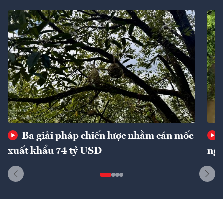
Ba giải pháp chiến lược nhằm cán mốc
xuất khẩu 74 tỷ USD
ngu