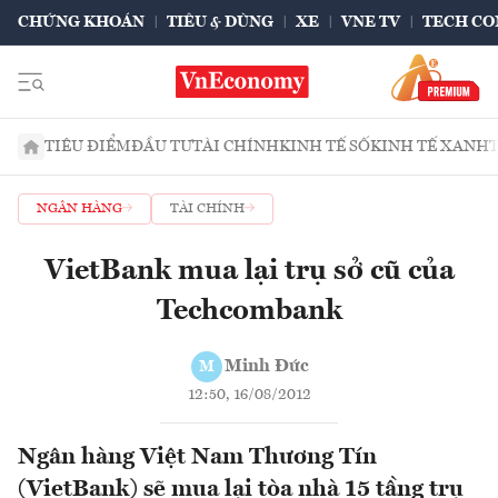
CHỨNG KHOÁN
TIÊU & DÙNG
XE
VNE TV
TECH CO
TIÊU ĐIỂM
ĐẦU TƯ
TÀI CHÍNH
KINH TẾ SỐ
KINH TẾ XANH
NGÂN HÀNG
TÀI CHÍNH
VietBank mua lại trụ sở cũ của
Techcombank
Minh Đức
M
12:50, 16/08/2012
Ngân hàng Việt Nam Thương Tín
(VietBank) sẽ mua lại tòa nhà 15 tầng trụ