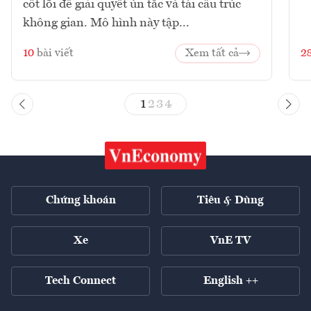
cốt lõi để giải quyết ùn tắc và tái cấu trúc
không gian. Mô hình này tập...
10
bài viết
Xem tất cả
2
1
2
3
4
Chứng khoán
Tiêu & Dùng
Xe
VnE TV
Tech Connect
English ++