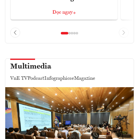
Đọc ngay
Multimedia
VnE TV
Podcast
Infographics
eMagazine