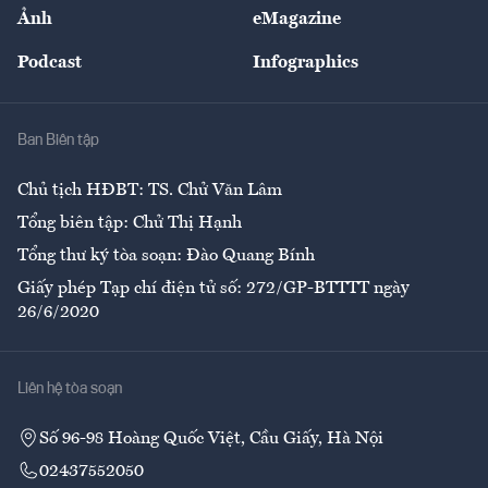
Nhân lực
Ảnh
eMagazine
Đẹp +
An sinh
Podcast
Infographics
Giải trí
Y tế
Nhà
Ban Biên tập
Ẩm thực
Chủ tịch HĐBT: TS. Chử Văn Lâm
Tổng biên tập: Chử Thị Hạnh
Tổng thư ký tòa soạn: Đào Quang Bính
Giấy phép Tạp chí điện tử số: 272/GP-BTTTT ngày
26/6/2020
Liên hệ tòa soạn
Số 96-98 Hoàng Quốc Việt, Cầu Giấy, Hà Nội
02437552050