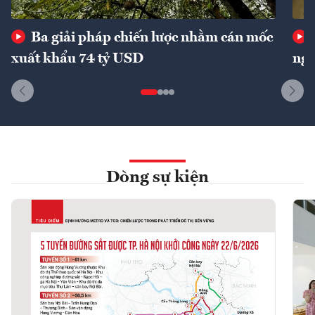
Ba giải pháp chiến lược nhằm cán mốc
xuất khẩu 74 tỷ USD
ngu
Dòng sự kiện