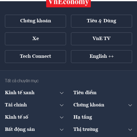
Chứng khoán
Tiêu & Dùng
Xe
VnE TV
Tech Connect
English ++
Tất cả chuyên mục
Kinh tế xanh
Tiêu điểm
Chuyển động xanh
Tài chính
Chứng khoán
Pháp lý
Ngân hàng
Doanh nghiệp niêm yết
Kinh tế số
Hạ tầng
Thương hiệu xanh
Thị trường vốn
Thị trường
Sản phẩm - Thị trường
Bất động sản
Thị trường
Diễn đàn
Thuế
Đầu tư
Tài sản số