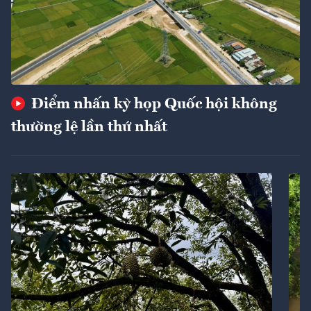
Điểm nhấn kỳ họp Quốc hội không
thường lệ lần thứ nhất