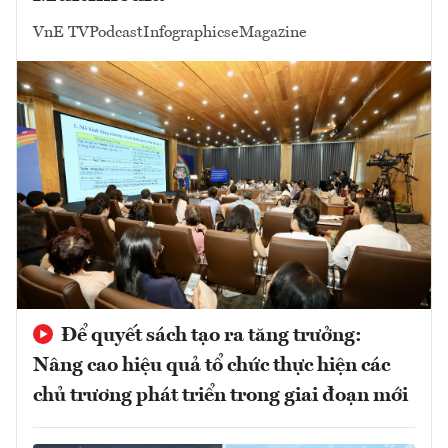
VnE TV
Podcast
Infographics
eMagazine
Để quyết sách tạo ra tăng trưởng:
Nâng cao hiệu quả tổ chức thực hiện các
chủ trương phát triển trong giai đoạn mới