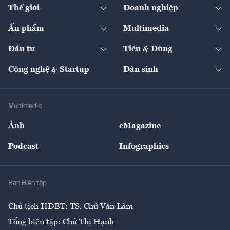
Chính sách
Xuất nhập khẩu
Thế giới
Doanh nghiệp
Bảo hiểm
Quốc tế
Dịch vụ số
Thị trường
Khung pháp lý
Kinh tế
Chuyển động
Ấn phẩm
Multimedia
Khung pháp lý
Start-up
Dự án
Công nghiệp
Chuyển động 24h
Đối thoại
The Guide
Video
Đầu tư
Tiêu & Dùng
Quản trị số
Cafe BĐS
Thị trường
Kinh doanh
Kết nối
Tạp chí kinh tế Việt Nam
eMagazine
Nhà đầu tư
Du lịch
Công nghệ & Startup
Dân sinh
Tư vấn
Nông sản
Doanh nhân
Tư vấn Tiêu & Dùng
Infographics
Hạ tầng
Sức khỏe
Khung pháp lý
Doanh nghiệp
Địa phương
Thị trường
Bảo hiểm
Multimedia
Sự kiện
Nhân lực
Ảnh
eMagazine
Đẹp +
An sinh
Podcast
Infographics
Giải trí
Y tế
Nhà
Ban Biên tập
Ẩm thực
Chủ tịch HĐBT: TS. Chử Văn Lâm
Tổng biên tập: Chử Thị Hạnh