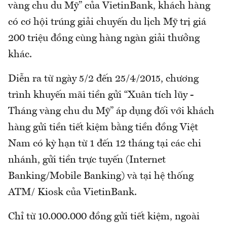
vàng chu du Mỹ” của VietinBank, khách hàng
có cơ hội trúng giải chuyến du lịch Mỹ trị giá
200 triệu đồng cùng hàng ngàn giải thưởng
khác.
Diễn ra từ ngày 5/2 đến 25/4/2015, chương
trình khuyến mãi tiền gửi “Xuân tích lũy -
Tháng vàng chu du Mỹ” áp dụng đối với khách
hàng gửi tiền tiết kiệm bằng tiền đồng Việt
Nam có kỳ hạn từ 1 đến 12 tháng tại các chi
nhánh, gửi tiền trực tuyến (Internet
Banking/Mobile Banking) và tại hệ thống
ATM/ Kiosk của VietinBank.
Chỉ từ 10.000.000 đồng gửi tiết kiệm, ngoài