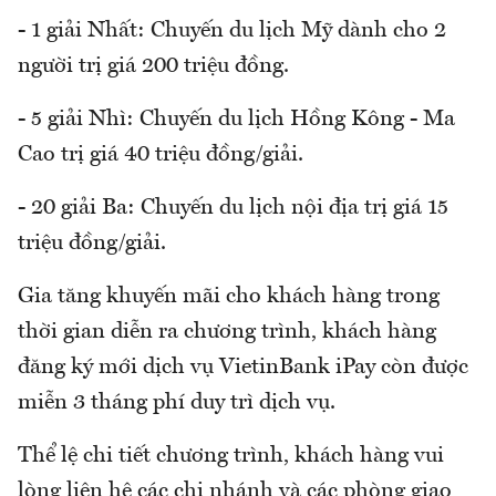
- 1 giải Nhất: Chuyến du lịch Mỹ dành cho 2
người trị giá 200 triệu đồng.
- 5 giải Nhì: Chuyến du lịch Hồng Kông - Ma
Cao trị giá 40 triệu đồng/giải.
- 20 giải Ba: Chuyến du lịch nội địa trị giá 15
triệu đồng/giải.
Gia tăng khuyến mãi cho khách hàng trong
thời gian diễn ra chương trình, khách hàng
đăng ký mới dịch vụ VietinBank iPay còn được
miễn 3 tháng phí duy trì dịch vụ.
Thể lệ chi tiết chương trình, khách hàng vui
lòng liên hệ các chi nhánh và các phòng giao