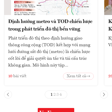
Định hướng metro và TOD chiến lược
K
trong phát triển đô thị bền vững
K
Phát triển đô thị theo định hướng giao
K
thông công cộng (TOD) kết hợp với mạng
V
lưới đường sắt đô thị (metro) là chiến lược
cốt lõi để giải quyết ùn tắc và tái cấu trúc
không gian. Mô hình này tập...
10
bài viết
Xem tất cả
2
1
2
3
4