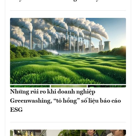
Những rủi ro khi doanh nghiệp
Greenwashing, “tô hồng” số liệu báo cáo
ESG