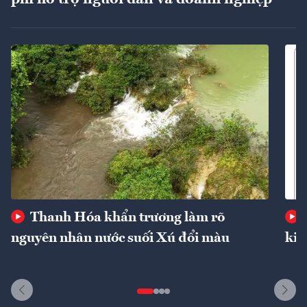
Thanh Hóa khẩn trương làm rõ
nguyên nhân nước suối Xú đổi màu
kin