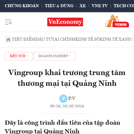
CHỨNG KHOÁN
TIÊU & DÙNG
XE
VNE TV
TECH CO
TIÊU ĐIỂM
ĐẦU TƯ
TÀI CHÍNH
KINH TẾ SỐ
KINH TẾ XANH
KẾT NỐI
DOANH NGHIỆP
Vingroup khai trương trung tâm
thương mại tại Quảng Ninh
P.V
P
09:26, 20/10/2014
Đây là công trình đầu tiên của tập đoàn
Vingroup tại Quảng Ninh