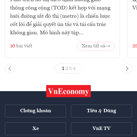
thông công cộng (TOD) kết hợp với mạng
V
lưới đường sắt đô thị (metro) là chiến lược
cốt lõi để giải quyết ùn tắc và tái cấu trúc
không gian. Mô hình này tập...
10
bài viết
Xem tất cả
2
1
2
3
4
Chứng khoán
Tiêu & Dùng
Xe
VnE TV