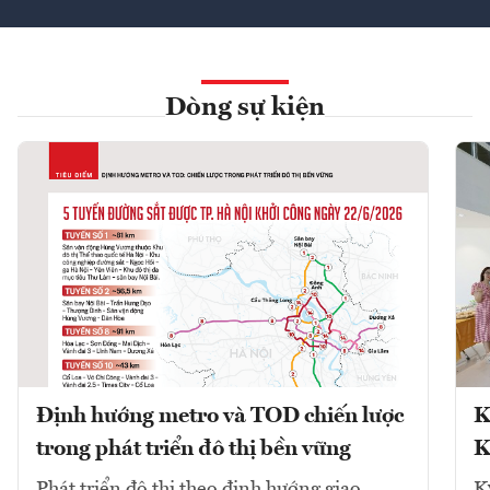
Dòng sự kiện
Định hướng metro và TOD chiến lược
K
trong phát triển đô thị bền vững
K
Phát triển đô thị theo định hướng giao
K