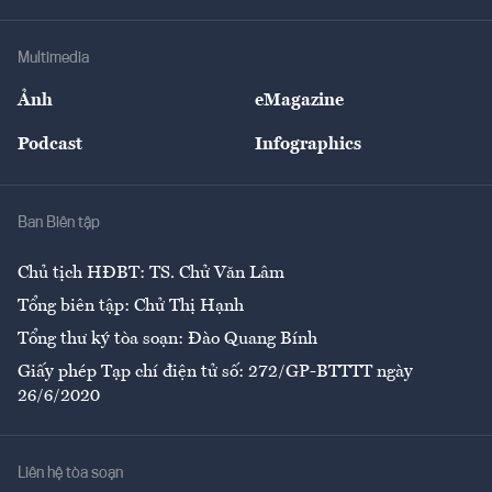
Hạ tầng
Sức khỏe
Khung pháp lý
Doanh nghiệp
Địa phương
Thị trường
Bảo hiểm
Multimedia
Sự kiện
Nhân lực
Ảnh
eMagazine
Đẹp +
An sinh
Podcast
Infographics
Giải trí
Y tế
Nhà
Ban Biên tập
Ẩm thực
Chủ tịch HĐBT: TS. Chử Văn Lâm
Tổng biên tập: Chử Thị Hạnh
Tổng thư ký tòa soạn: Đào Quang Bính
Giấy phép Tạp chí điện tử số: 272/GP-BTTTT ngày
26/6/2020
Liên hệ tòa soạn