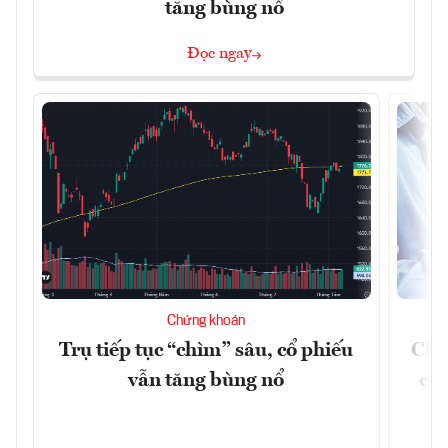
tăng bùng nổ
Đọc ngay
Chứng khoán
Trụ tiếp tục “chìm” sâu, cổ phiếu
Chứ
vẫn tăng bùng nổ
chá