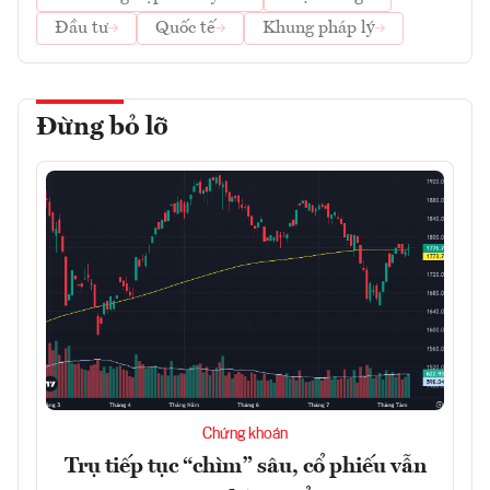
Đầu tư
Quốc tế
Khung pháp lý
Đừng bỏ lỡ
Chứng khoán
Trụ tiếp tục “chìm” sâu, cổ phiếu vẫn