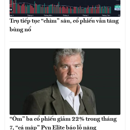
Trụ tiếp tục “chìm” sâu, cổ phiếu vẫn tăng
bùng nổ
“Ôm” ba cổ phiếu giảm 22% trong tháng
7, “cá mập” Pyn Elite báo lỗ nặng