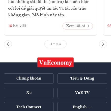
lưới đường sắt đô thị (metro) là chiến lược
cốt lõi để giải quyết ùn tắc và tái cấu trúc
không gian. Mô hình này tập...
10
bài viết
Xem tất cả
2
1
2
3
4
Chứng khoán
Tiêu & Dùng
Xe
VnE TV
Tech Connect
English ++