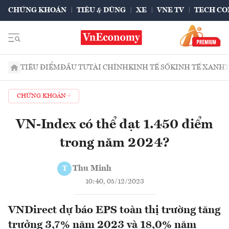
CHỨNG KHOÁN
TIÊU & DÙNG
XE
VNE TV
TECH CO
TIÊU ĐIỂM
ĐẦU TƯ
TÀI CHÍNH
KINH TẾ SỐ
KINH TẾ XANH
CHỨNG KHOÁN
VN-Index có thể đạt 1.450 điểm
trong năm 2024?
Thu Minh
T
10:40, 05/12/2023
VNDirect dự báo EPS toàn thị trường tăng
trưởng 3,7% năm 2023 và 18,0% năm