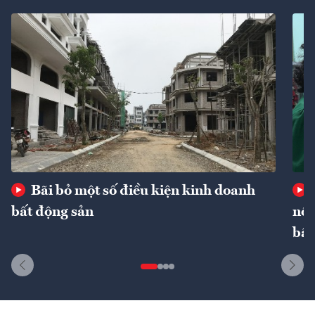
Bãi bỏ một số điều kiện kinh doanh
bất động sản
nôn
bất