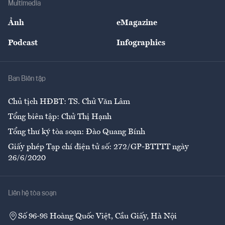
Multimedia
Sự kiện
Nhân lực
Ảnh
eMagazine
Đẹp +
An sinh
Podcast
Infographics
Giải trí
Y tế
Nhà
Ban Biên tập
Ẩm thực
Chủ tịch HĐBT: TS. Chử Văn Lâm
Tổng biên tập: Chử Thị Hạnh
Tổng thư ký tòa soạn: Đào Quang Bính
Giấy phép Tạp chí điện tử số: 272/GP-BTTTT ngày
26/6/2020
Liên hệ tòa soạn
Số 96-98 Hoàng Quốc Việt, Cầu Giấy, Hà Nội