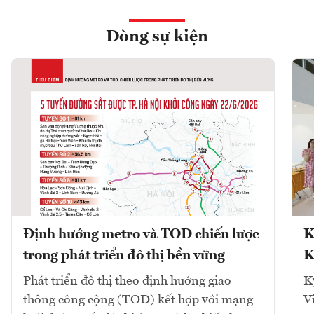
Dòng sự kiện
Định hướng metro và TOD chiến lược
K
trong phát triển đô thị bền vững
K
Phát triển đô thị theo định hướng giao
K
thông công cộng (TOD) kết hợp với mạng
V