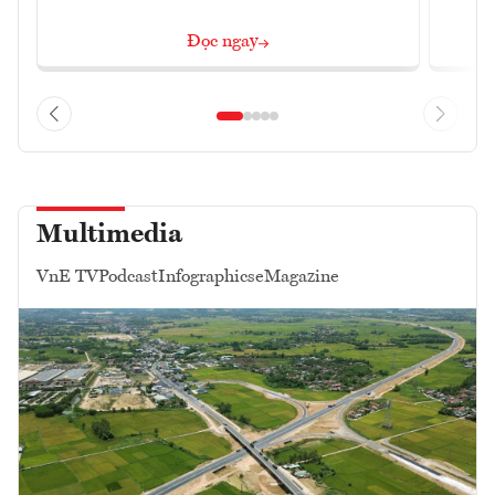
Đọc ngay
Multimedia
VnE TV
Podcast
Infographics
eMagazine