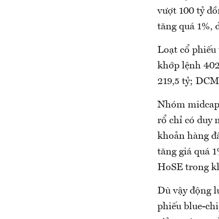
vượt 100 tỷ đ
tăng quá 1%, 
Loạt cổ phiếu
khớp lệnh 402
219,5 tỷ; DCM
Nhóm midcap đ
rổ chỉ có duy
khoản hàng đầ
tăng giá quá 
HoSE trong k
Dù vậy động lự
phiếu blue-ch