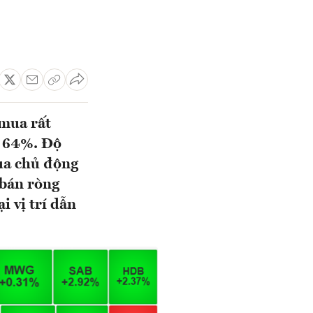
 mua rất
n 64%. Độ
ua chủ động
 bán ròng
 vị trí dẫn