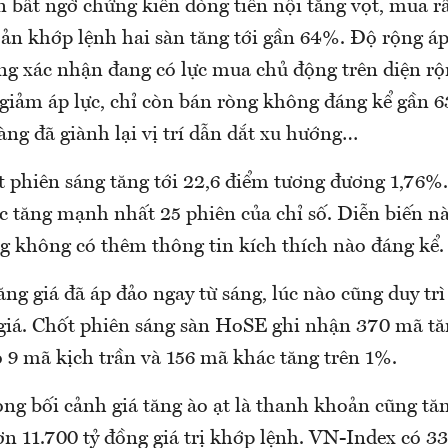
n bất ngờ chứng kiến dòng tiền nội tăng vọt, mua 
ản khớp lệnh hai sàn tăng tới gần 64%. Độ rộng á
ăng xác nhận đang có lực mua chủ động trên diện rộ
giảm áp lực, chỉ còn bán ròng không đáng kể gần 6
g đã giành lại vị trí dẫn dắt xu hướng…
 phiên sáng tăng tới 22,6 điểm tương đương 1,76%.
c tăng mạnh nhất 25 phiên của chỉ số. Diễn biến nà
ng không có thêm thông tin kích thích nào đáng kể.
ng giá đã áp đảo ngay từ sáng, lúc nào cũng duy trì 
 giá. Chốt phiên sáng sàn HoSE ghi nhận 370 mã t
ó 9 mã kịch trần và 156 mã khác tăng trên 1%.
ong bối cảnh giá tăng ào ạt là thanh khoản cũng tă
ơn 11.700 tỷ đồng giá trị khớp lệnh. VN-Index có 