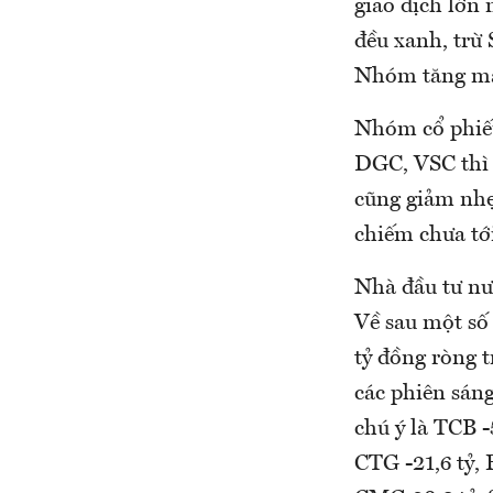
giao dịch lớn 
đều xanh, trừ
Nhóm tăng mạn
Nhóm cổ phiếu
DGC, VSC thì t
cũng giảm nhẹ
chiếm chưa t
Nhà đầu tư nư
Về sau một số 
tỷ đồng ròng 
các phiên sáng
chú ý là TCB -
CTG -21,6 tỷ, 