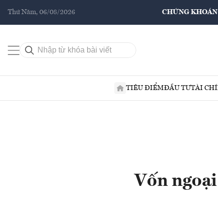
Thứ Năm, 06/08/2026
CHỨNG KHOÁN
TIÊU ĐIỂM
ĐẦU TƯ
TÀI CH
Vốn ngoại 