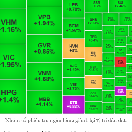
Nhóm cổ phiếu trụ ngân hàng giành lại vị trí dẫn dắt.