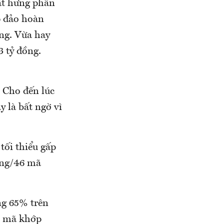
rất hưng phấn
p đảo hoàn
ng. Vừa hay
3 tỷ đồng.
 Cho đến lúc
y là bất ngờ vì
tối thiểu gấp
ăng/46 mã
ng 65% trên
33 mã khớp