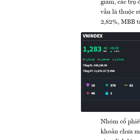
giảm, các trụ
vẫn là thuộc 
2,82%, MBB tă
Nhóm cổ phiếu
khoản chưa mấ