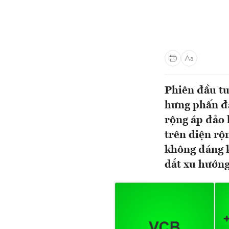
Phiên đầu tu
hưng phấn đẩ
rộng áp đảo 
trên diện rộ
không đáng k
dắt xu hướn