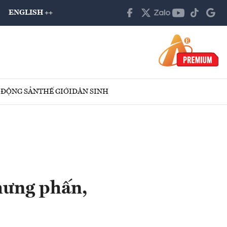
ENGLISH ++
 ĐỘNG SẢN
THẾ GIỚI
DÂN SINH
 hưng phấn,