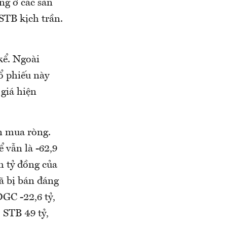
ng ở các sàn
STB kịch trần.
kể. Ngoài
ổ phiếu này
giá hiện
n mua ròng.
 vẫn là -62,9
m tỷ đồng của
mã bị bán đáng
DGC -22,6 tỷ,
 STB 49 tỷ,