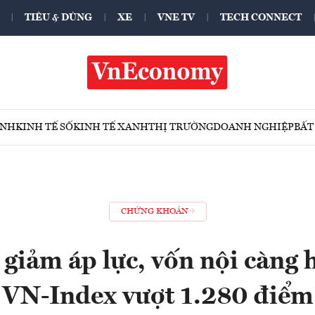
TIÊU & DÙNG
XE
VNE TV
TECH CONNECT
ÍNH
KINH TẾ SỐ
KINH TẾ XANH
THỊ TRƯỜNG
DOANH NGHIỆP
BẤT
CHỨNG KHOÁN
giảm áp lực, vốn nội càng
VN-Index vượt 1.280 điểm