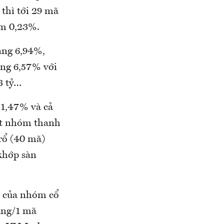
thì tới 29 mã
ảm 0,23%.
ăng 6,94%,
ăng 6,57% với
3 tỷ…
 1,47% và cả
lọt nhóm thanh
rổ (40 mã)
 khớp sàn
ại của nhóm cổ
ăng/1 mã