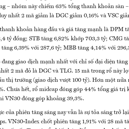
ồng – nhóm này chiếm 63% tổng thanh khoản sàn – 
duy nhất 2 mã giảm là DGC giảm 0,16% và VSC gi
 thanh khoản hàng đầu và giá tăng mạnh là DPM t
,4 tỷ đồng; STB tăng 6,82% khớp 703,3 tỷ; CMG t
 tăng 6,39% với 287,6 tỷ; MBB tăng 4,14% với 296,
ang giao dịch mạnh nhất với chỉ số đại diện tăng
 nhất 2 mã đỏ là DGC và TLG. 15 mã trong rổ này 
u thị trường (giao dịch vượt 100 tỷ). Hơn một nửa 
1%. Chưa hết, rổ midcap đóng góp 44% tổng giá trị
hi VN30 đóng góp khoảng 39,3%.
c của phiên tăng sáng nay vẫn là sự tỏa sáng trở l
ips. VN30-Index chốt phiên tăng 1,91% với 28 mã t