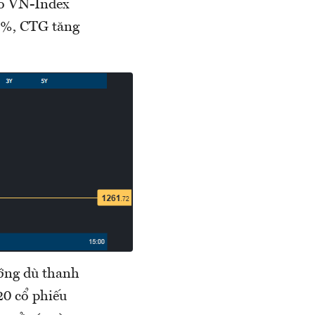
ho VN-Index
65%, CTG tăng
ướng dù thanh
0 cổ phiếu