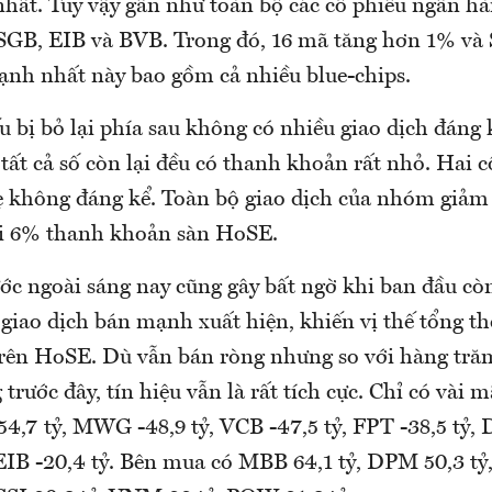
nhất. Tuy vậy gần như toàn bộ các cổ phiếu ngân hà
 SGB, EIB và BVB. Trong đó, 16 mã tăng hơn 1% và 
h nhất này bao gồm cả nhiều blue-chips.
 bị bỏ lại phía sau không có nhiều giao dịch đáng 
ất cả số còn lại đều có thanh khoản rất nhỏ. Hai c
 không đáng kể. Toàn bộ giao dịch của nhóm giảm 
ới 6% thanh khoản sàn HoSE.
ớc ngoài sáng nay cũng gây bất ngờ khi ban đầu cò
giao dịch bán mạnh xuất hiện, khiến vị thế tổng thể
trên HoSE. Dù vẫn bán ròng nhưng so với hàng tră
 trước đây, tín hiệu vẫn là rất tích cực. Chỉ có vài 
54,7 tỷ, MWG -48,9 tỷ, VCB -47,5 tỷ, FPT -38,5 tỷ, 
EIB -20,4 tỷ. Bên mua có MBB 64,1 tỷ, DPM 50,3 tỷ,