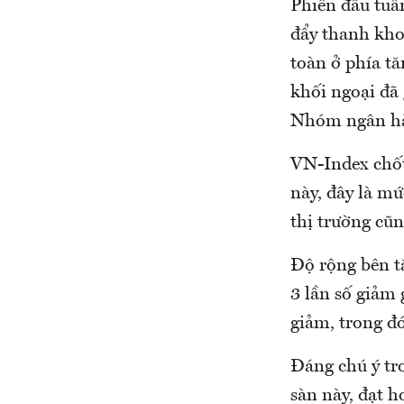
Phiên đầu tuầ
đẩy thanh kho
toàn ở phía t
khối ngoại đã 
Nhóm ngân hàn
VN-Index chốt
này, đây là mứ
thị trường cũ
Độ rộng bên tă
3 lần số giảm
giảm, trong đ
Đáng chú ý tr
sàn này, đạt h