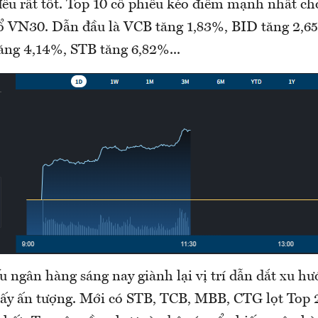
 đều rất tốt. Top 10 cổ phiếu kéo điểm mạnh nhất c
rổ VN30. Dẫn đầu là VCB tăng 1,83%, BID tăng 2,
ng 4,14%, STB tăng 6,82%...
 ngân hàng sáng nay giành lại vị trí dẫn dắt xu h
y ấn tượng. Mới có STB, TCB, MBB, CTG lọt Top 2