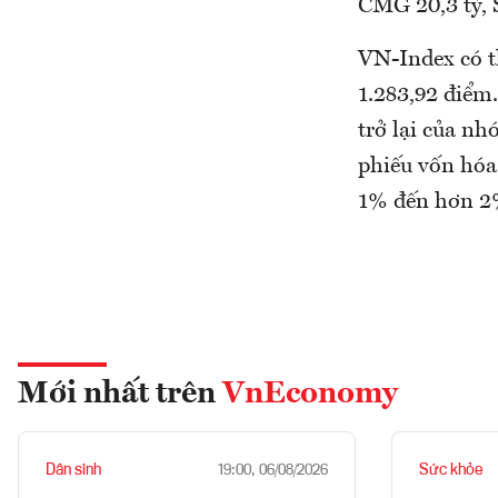
CMG 20,3 tỷ, 
VN-Index có t
1.283,92 điểm
trở lại của nh
phiếu vốn hóa 
1% đến hơn 2
Mới nhất trên
VnEconomy
Dân sinh
Sức khỏe
19:00, 06/08/2026