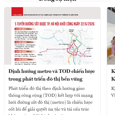
Định hướng metro và TOD chiến lược
K
trong phát triển đô thị bền vững
K
Phát triển đô thị theo định hướng giao
K
thông công cộng (TOD) kết hợp với mạng
V
lưới đường sắt đô thị (metro) là chiến lược
cốt lõi để giải quyết ùn tắc và tái cấu trúc