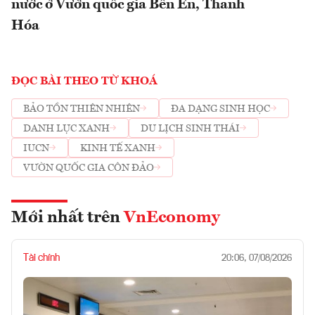
nước ở Vườn quốc gia Bến En, Thanh
Hóa
ĐỌC BÀI THEO TỪ KHOÁ
BẢO TỒN THIÊN NHIÊN
ĐA DẠNG SINH HỌC
DANH LỤC XANH
DU LỊCH SINH THÁI
IUCN
KINH TẾ XANH
VƯỜN QUỐC GIA CÔN ĐẢO
Mới nhất trên
VnEconomy
Tài chính
20:06, 07/08/2026