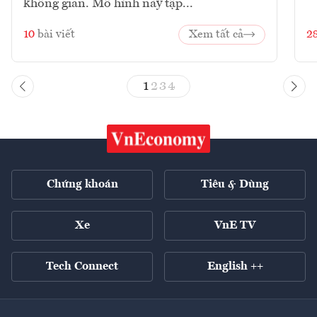
không gian. Mô hình này tập...
10
bài viết
Xem tất cả
2
1
2
3
4
Chứng khoán
Tiêu & Dùng
Xe
VnE TV
Tech Connect
English ++