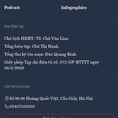
Đẹp +
An sinh
Podcast
Infographics
Giải trí
Y tế
Nhà
Ban Biên tập
Ẩm thực
Chủ tịch HĐBT: TS. Chử Văn Lâm
Tổng biên tập: Chử Thị Hạnh
Tổng thư ký tòa soạn: Đào Quang Bính
Giấy phép Tạp chí điện tử số: 272/GP-BTTTT ngày
26/6/2020
Liên hệ tòa soạn
Số 96-98 Hoàng Quốc Việt, Cầu Giấy, Hà Nội
02437552050