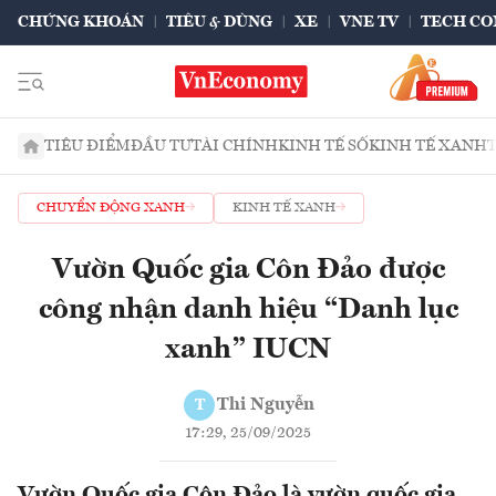
CHỨNG KHOÁN
TIÊU & DÙNG
XE
VNE TV
TECH CO
TIÊU ĐIỂM
ĐẦU TƯ
TÀI CHÍNH
KINH TẾ SỐ
KINH TẾ XANH
CHUYỂN ĐỘNG XANH
KINH TẾ XANH
Vườn Quốc gia Côn Đảo được
công nhận danh hiệu “Danh lục
xanh” IUCN
Thi Nguyễn
T
17:29, 25/09/2025
Vườn Quốc gia Côn Đảo là vườn quốc gia,