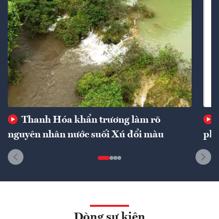
Thanh Hóa khẩn trương làm rõ
nguyên nhân nước suối Xú đổi màu
phí
Dòng sự kiện