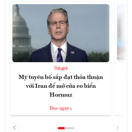
Thế giới
Mỹ tuyên bố sắp đạt thỏa thuận
Tr
với Iran để mở cửa eo biển
th
Hormuz
Đọc ngay