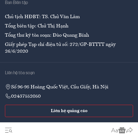
Ban Biên tập
Ẩm thực
Chủ tịch HĐBT: TS. Chử Văn Lâm
Tổng biên tập: Chử Thị Hạnh
Tổng thư ký tòa soạn: Đào Quang Bính
Giấy phép Tạp chí điện tử số: 272/GP-BTTTT ngày
26/6/2020
Liên hệ tòa soạn
Số 96-98 Hoàng Quốc Việt, Cầu Giấy, Hà Nội
02437552050
Liên hệ quảng cáo
Theo dõi VnEconomy