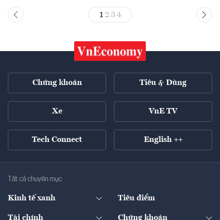
1
2
3
4
Chứng khoán
Tiêu & Dùng
Xe
VnE TV
Tech Connect
English ++
Tất cả chuyên mục
Kinh tế xanh
Tiêu điểm
Chuyển động xanh
Tài chính
Chứng khoán