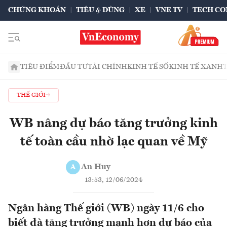
CHỨNG KHOÁN
TIÊU & DÙNG
XE
VNE TV
TECH CO
TIÊU ĐIỂM
ĐẦU TƯ
TÀI CHÍNH
KINH TẾ SỐ
KINH TẾ XANH
THẾ GIỚI
WB nâng dự báo tăng trưởng kinh
tế toàn cầu nhờ lạc quan về Mỹ
An Huy
A
13:53, 12/06/2024
Ngân hàng Thế giới (WB) ngày 11/6 cho
biết đà tăng trưởng mạnh hơn dự báo của