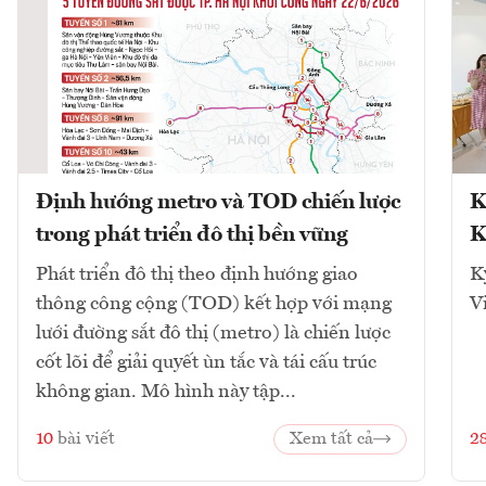
Định hướng metro và TOD chiến lược
K
trong phát triển đô thị bền vững
K
Phát triển đô thị theo định hướng giao
K
thông công cộng (TOD) kết hợp với mạng
V
lưới đường sắt đô thị (metro) là chiến lược
cốt lõi để giải quyết ùn tắc và tái cấu trúc
không gian. Mô hình này tập...
10
bài viết
Xem tất cả
2