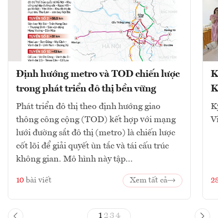
Định hướng metro và TOD chiến lược
K
trong phát triển đô thị bền vững
K
Phát triển đô thị theo định hướng giao
K
thông công cộng (TOD) kết hợp với mạng
V
lưới đường sắt đô thị (metro) là chiến lược
cốt lõi để giải quyết ùn tắc và tái cấu trúc
không gian. Mô hình này tập...
10
bài viết
Xem tất cả
2
1
2
3
4