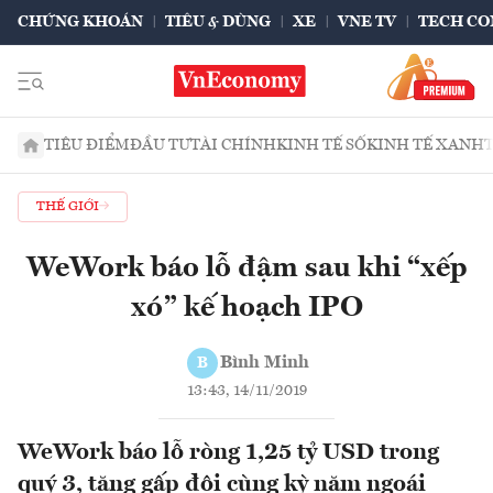
CHỨNG KHOÁN
TIÊU & DÙNG
XE
VNE TV
TECH CO
TIÊU ĐIỂM
ĐẦU TƯ
TÀI CHÍNH
KINH TẾ SỐ
KINH TẾ XANH
THẾ GIỚI
WeWork báo lỗ đậm sau khi “xếp
xó” kế hoạch IPO
Bình Minh
B
13:43, 14/11/2019
WeWork báo lỗ ròng 1,25 tỷ USD trong
quý 3, tăng gấp đôi cùng kỳ năm ngoái