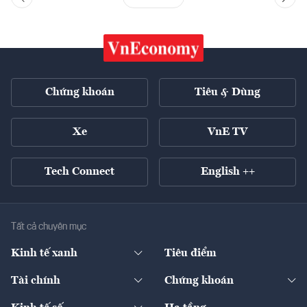
Chứng khoán
Tiêu & Dùng
Xe
VnE TV
Tech Connect
English ++
Tất cả chuyên mục
Kinh tế xanh
Tiêu điểm
Chuyển động xanh
Tài chính
Chứng khoán
Pháp lý
Ngân hàng
Doanh nghiệp niêm yết