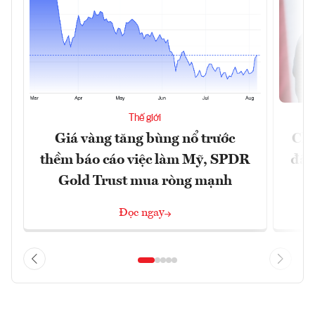
Thế giới
Giá vàng tăng bùng nổ trước
Chí
thềm báo cáo việc làm Mỹ, SPDR
đã 
Gold Trust mua ròng mạnh
Đọc ngay