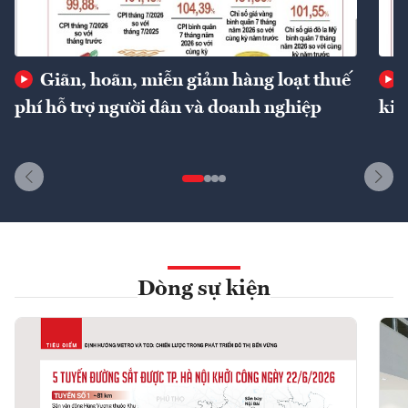
Giãn, hoãn, miễn giảm hàng loạt thuế
phí hỗ trợ người dân và doanh nghiệp
kin
Dòng sự kiện