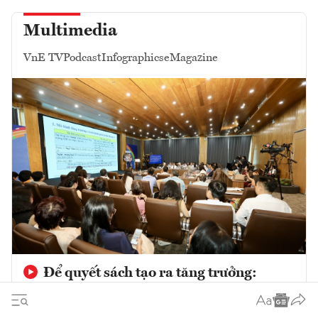
Multimedia
VnE TV
Podcast
Infographics
eMagazine
Để quyết sách tạo ra tăng trưởng:
Nâng cao hiệu quả tổ chức thực hiện các
chủ trương phát triển trong giai đoạn mới