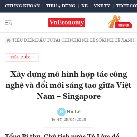
CHỨNG KHOÁN
TIÊU & DÙNG
XE
VNE TV
TECH CO
TIÊU ĐIỂM
ĐẦU TƯ
TÀI CHÍNH
KINH TẾ SỐ
KINH TẾ XANH
TIÊU ĐIỂM
Xây dựng mô hình hợp tác công
nghệ và đổi mới sáng tạo giữa Việt
Nam – Singapore
Hà Lê
H
16:47, 29/05/2026
Tổng Bí thư, Chủ tịch nước Tô Lâm đề