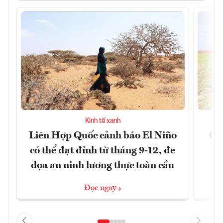
Kinh tế xanh
Liên Hợp Quốc cảnh báo El Niño
Cản
có thể đạt đỉnh từ tháng 9-12, đe
m
dọa an ninh lương thực toàn cầu
Đọc ngay