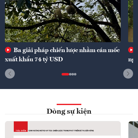
Ba giải pháp chiến lược nhằm cán mốc
xuất khẩu 74 tỷ USD
ngu
Dòng sự kiện