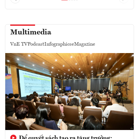
Multimedia
VnE TV
Podcast
Infographics
eMagazine
Để quyết sách tạo ra tăng trưởng: