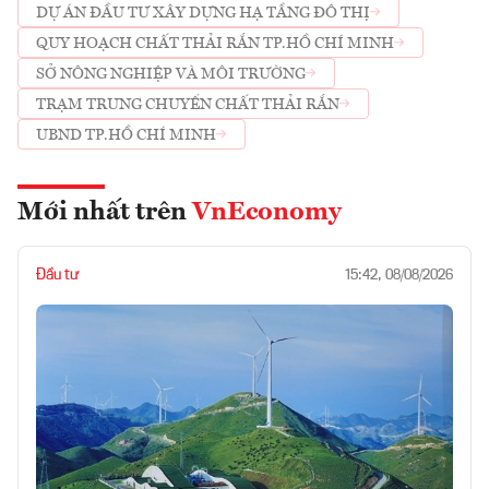
DỰ ÁN ĐẦU TƯ XÂY DỰNG HẠ TẦNG ĐÔ THỊ
QUY HOẠCH CHẤT THẢI RẮN TP.HỒ CHÍ MINH
SỞ NÔNG NGHIỆP VÀ MÔI TRƯỜNG
TRẠM TRUNG CHUYỂN CHẤT THẢI RẮN
UBND TP.HỒ CHÍ MINH
Mới nhất trên
VnEconomy
Đầu tư
15:42, 08/08/2026