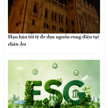
Hạn hán tồi tệ đe dọa nguồn cung điện tại
châu Âu