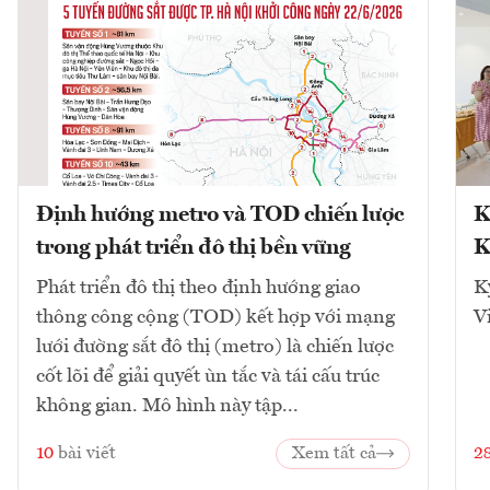
Định hướng metro và TOD chiến lược
K
trong phát triển đô thị bền vững
K
Phát triển đô thị theo định hướng giao
K
thông công cộng (TOD) kết hợp với mạng
V
lưới đường sắt đô thị (metro) là chiến lược
cốt lõi để giải quyết ùn tắc và tái cấu trúc
không gian. Mô hình này tập...
10
bài viết
Xem tất cả
2