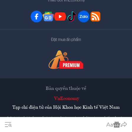
Theo dõi VnEconomy
Đặt mua ấn phẩm
Bản quyền thuộc về
VnEconomy
Tạp chí điện tử của Hội Khoa học Kinh tế Việt Nam
Mọi tin bài đăng lại từ website này phải có sự chấp thuận
bằng văn bản của
Tạp chí Kinh tế Việt Nam - VnEconomy