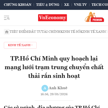
CHỨNG KHOÁN
TIÊU & DÙNG
XE
VNE TV
TECH CO
TIÊU ĐIỂM
ĐẦU TƯ
TÀI CHÍNH
KINH TẾ SỐ
KINH TẾ XANH
KINH TẾ XANH
TP.Hồ Chí Minh quy hoạch lại
mạng lưới trạm trung chuyển chất
thải rắn sinh hoạt
Anh Khuê
A
16:56, 29/05/2026
Các sở ngành, địa phương của TP.Hồ Chí