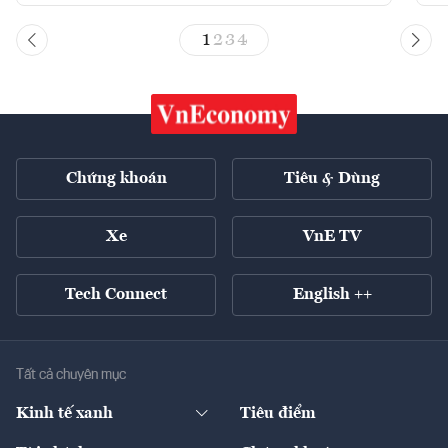
1
2
3
4
Chứng khoán
Tiêu & Dùng
Xe
VnE TV
Tech Connect
English ++
Tất cả chuyên mục
Kinh tế xanh
Tiêu điểm
Chuyển động xanh