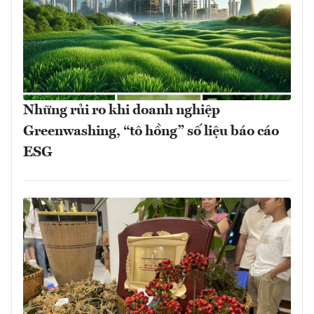
Những rủi ro khi doanh nghiệp
Greenwashing, “tô hồng” số liệu báo cáo
ESG