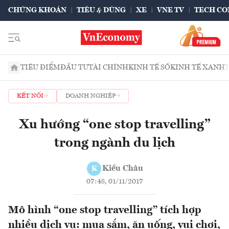
CHỨNG KHOÁN
TIÊU & DÙNG
XE
VNE TV
TECH CO
TIÊU ĐIỂM
ĐẦU TƯ
TÀI CHÍNH
KINH TẾ SỐ
KINH TẾ XANH
KẾT NỐI
DOANH NGHIỆP
Xu hướng “one stop travelling”
trong ngành du lịch
Kiều Châu
K
07:48, 01/11/2017
Mô hình “one stop travelling” tích hợp
nhiều dịch vụ: mua sắm, ăn uống, vui chơi,