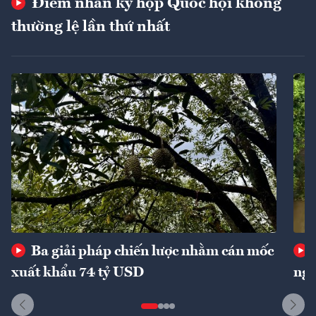
Điểm nhấn kỳ họp Quốc hội không
thường lệ lần thứ nhất
Ba giải pháp chiến lược nhằm cán mốc
xuất khẩu 74 tỷ USD
ngu