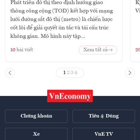
Phát triển đô thị theo định hướng giao
K
thông công cộng (TOD) kết hợp với mạng
V
lưới đường sắt đô thị (metro) là chiến lược
cốt lõi để giải quyết ùn tắc và tái cấu trúc
không gian. Mô hình này tập...
10
bài viết
Xem tất cả
2
1
2
3
4
Chứng khoán
Tiêu & Dùng
Xe
VnE TV