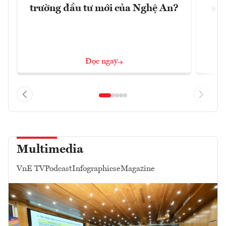
trường đầu tư mới của Nghệ An?
soá
Đọc ngay
Multimedia
VnE TV
Podcast
Infographics
eMagazine