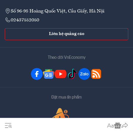
Số 96-98 Hoàng Quốc Việt, Cầu Giấy, Hà Nội
02437552050
Liên hệ quảng cáo
Theo dõi VnEconomy
Đặt mua ấn phẩm