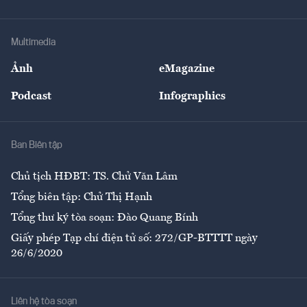
Doanh nhân
Tư vấn Tiêu & Dùng
Infographics
Hạ tầng
Sức khỏe
Khung pháp lý
Doanh nghiệp
Địa phương
Thị trường
Bảo hiểm
Multimedia
Sự kiện
Nhân lực
Ảnh
eMagazine
Đẹp +
An sinh
Podcast
Infographics
Giải trí
Y tế
Nhà
Ban Biên tập
Ẩm thực
Chủ tịch HĐBT: TS. Chử Văn Lâm
Tổng biên tập: Chử Thị Hạnh
Tổng thư ký tòa soạn: Đào Quang Bính
Giấy phép Tạp chí điện tử số: 272/GP-BTTTT ngày
26/6/2020
Liên hệ tòa soạn