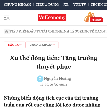
CHỨNG KHOÁN
TIÊU & DÙNG
XE
VNE TV
TECH CO
TIÊU ĐIỂM
ĐẦU TƯ
TÀI CHÍNH
KINH TẾ SỐ
KINH TẾ XANH
ĐẦU TƯ
CHỨNG KHOÁN
Xu thế dòng tiền: Tăng trưởng
thuyết phục
Nguyễn Hoàng
N
17:39, 05/07/2015
Những biến động tích cực của thị trường
tuần qua rốt cục cũng lôi kéo được những