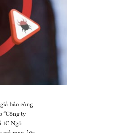
 giả bảo công
p “Công ty
ỉ 1C Ngô