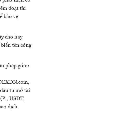
p phát hiện có
iếm đoạt tài
ể bảo vệ
ây cho hay
 biển tên công
rái phép gồm:
 DEXDN.com,
đầu tư mở tài
a (Pi, USDT,
iao dịch