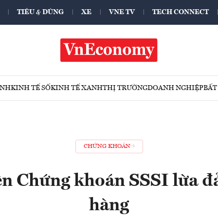
TIÊU & DÙNG
XE
VNE TV
TECH CONNECT
ÍNH
KINH TẾ SỐ
KINH TẾ XANH
THỊ TRƯỜNG
DOANH NGHIỆP
BẤT
CHỨNG KHOÁN
ện Chứng khoán SSSI lừa đ
hàng