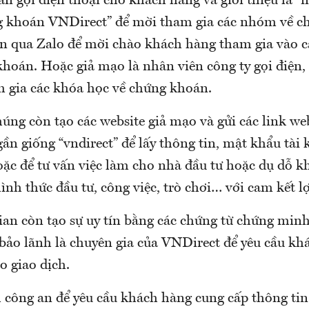
an gọi điện thoại cho khách hàng và giới thiệu là “
g khoán VNDirect” để mời tham gia các nhóm về c
in qua Zalo để mời chào khách hàng tham gia vào 
hoán. Hoặc giả mạo là nhân viên công ty gọi điện,
 gia các khóa học về chứng khoán.
úng còn tạo các website giả mạo và gửi các link we
gần giống “vndirect” để lấy thông tin, mật khẩu tài
ặc để tư vấn việc làm cho nhà đầu tư hoặc dụ dỗ 
ình thức đầu tư, công việc, trò chơi… với cam kết l
ian còn tạo sự uy tín bằng các chứng từ chứng minh
 bảo lãnh là chuyên gia của VNDirect để yêu cầu k
o giao dịch.
 công an để yêu cầu khách hàng cung cấp thông tin