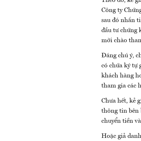
Theo đó, kẻ gi
Công ty Chứn
sau đó nhắn t
đầu tư chứng k
mời chào tham
Đáng chú ý, ch
có chứa ký tự 
khách hàng ho
tham gia các h
Chưa hết, kẻ g
thông tin bên
chuyển tiền và
Hoặc giả danh