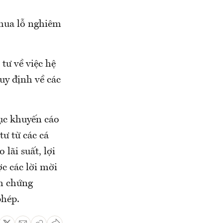
thua lỗ nghiêm
tư về việc hệ
uy định về các
ục khuyến cáo
tư từ các cá
 lãi suất, lợi
c các lời mời
ch chứng
phép.