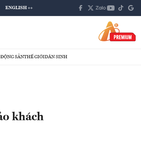
ENGLISH ++
 ĐỘNG SẢN
THẾ GIỚI
DÂN SINH
ảo khách