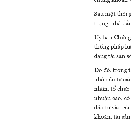
chứng khoán V
Sau một thời g
trọng, nhà đầu
Uỷ ban Chứng 
thống pháp lu
dạng tài sản s
Do đó, trong 
nhà đầu tư cần
nhân, tổ chức 
nhuận cao, có
đầu tư vào các
khoán, tài sả