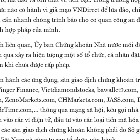
bị lừa đảo và tổn thất về tiền bạc. Trong trường hợ
ức nào có hành vi giả mạo VNDirect để lừa đảo, ch
n cần nhanh chóng trình báo cho cơ quan công an đ
ích hợp pháp của mình.
ến liên quan, Ủy ban Chứng khoán Nhà nước mới đ
n qua xảy ra hiện tượng một số tổ chức, cá nhân đặt
n khi chưa được cấp phép.
ận hành các ứng dụng, sàn giao dịch chứng khoán t
Finger Finance, Vietdiamondstocks, bawallet9.com,
, ZenoMarkets.com, CHMarkets.com, JASS.com,
eTime.com,… thông qua mạng xã hội, kêu gọi nhà 
n vào các ví điện tử, đầu tư vào các loại tiền mã hó
các sàn giao dịch chứng khoán không phải do Sở g