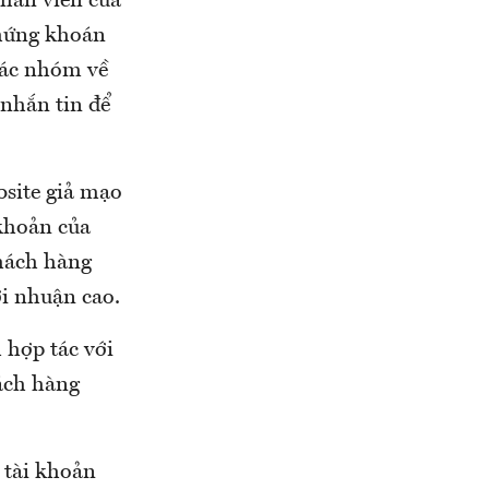
nhân viên của
hứng khoán
các nhóm về
 nhắn tin để
bsite giả mạo
 khoản của
khách hàng
ợi nhuận cao.
 hợp tác với
hách hàng
 tài khoản