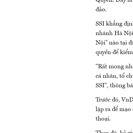
Quyền. Đây là 
đảo.
SSI khẳng địn
nhánh Hà Nội
Nội” nào tại đ
quyền để kiểm 
"Rất mong nhà
cá nhân, tổ c
SSI", thông b
Trước đó, VnD
lập ra để mạo 
thoại.