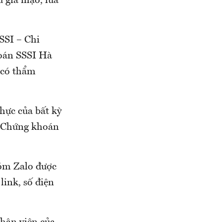
u giả mạo, lừa
SSI – Chi
oán SSSI Hà
n có thẩm
hực của bất kỳ
i Chứng khoán
hóm Zalo được
link, số điện