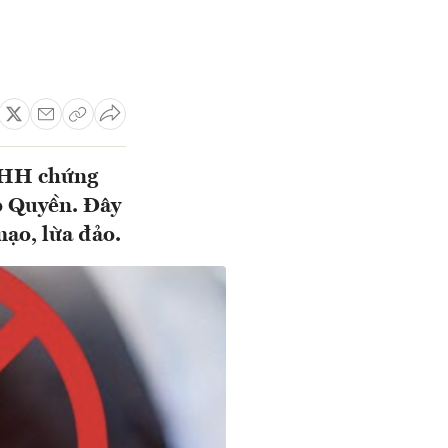
TNHH chứng
ô Quyền. Đây
mạo, lừa đảo.