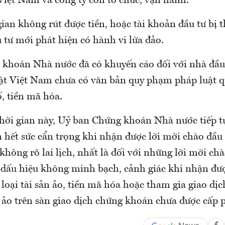
iệt Nam và công ty con tổ chức, vận hành.
ian không rút được tiền, hoặc tài khoản đầu tư bị 
 tư mới phát hiện có hành vi lừa đảo.
khoán Nhà nước đã có khuyến cáo đối với nhà đầu 
ật Việt Nam chưa có văn bản quy phạm pháp luật q
ố, tiền mã hóa.
thời gian này, Uỷ ban Chứng khoán Nhà nước tiếp t
 hết sức cẩn trọng khi nhận được lời mời chào đầu 
không rõ lai lịch, nhất là đối với những lời mời chào
 dấu hiệu không minh bạch, cảnh giác khi nhận đượ
 loại tài sản ảo, tiền mã hóa hoặc tham gia giao dị
n ảo trên sàn giao dịch chứng khoán chưa được cấp 