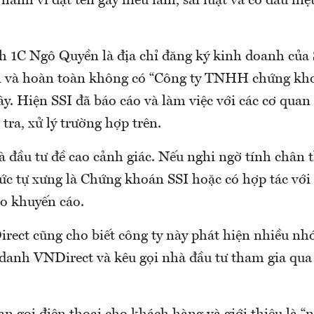
hành vi đặt tên gây hiểu lầm, sai luật và có dấu hiệ
h 1C Ngô Quyền là địa chỉ đăng ký kinh doanh của 
 và hoàn toàn không có “Công ty TNHH chứng kh
ây. Hiện SSI đã báo cáo và làm việc với các cơ qua
tra, xử lý trường hợp trên.
 đầu tư đề cao cảnh giác. Nếu nghi ngờ tính chân t
hức tự xưng là Chứng khoán SSI hoặc có hợp tác vớ
áo khuyến cáo.
irect cũng cho biết công ty này phát hiện nhiều n
danh VNDirect và kêu gọi nhà đầu tư tham gia qua 