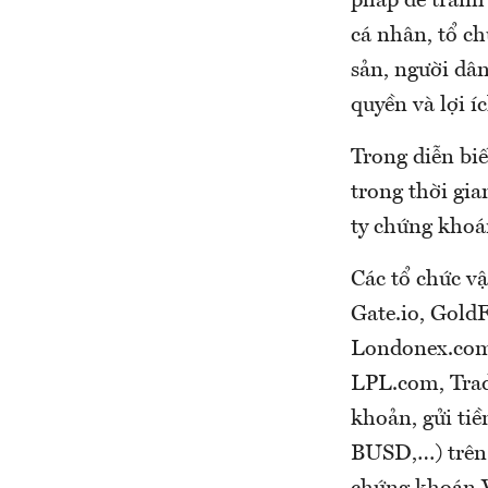
pháp để tránh 
cá nhân, tổ ch
sản, người dâ
quyền và lợi 
Trong diễn bi
trong thời gia
ty chứng khoá
Các tổ chức v
Gate.io, Gold
Londonex.com
LPL.com, Trad
khoản, gửi tiề
BUSD,…) trên 