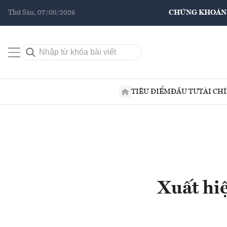
Thứ Sáu, 07/08/2026
CHỨNG KHOÁN
TIÊU ĐIỂM
ĐẦU TƯ
TÀI CH
Xuất hi