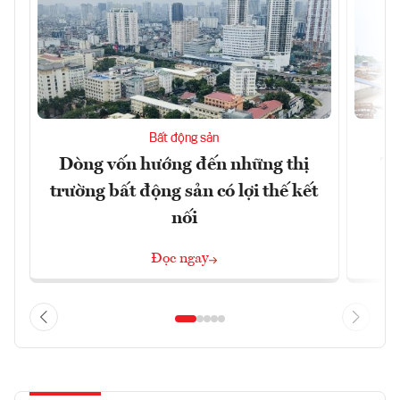
Bất động sản
Dòng vốn hướng đến những thị
Tậ
trường bất động sản có lợi thế kết
t
nối
Đọc ngay