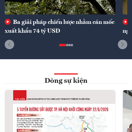
Ba giải pháp chiến lược nhằm cán mốc
xuất khẩu 74 tỷ USD
ngu
Dòng sự kiện