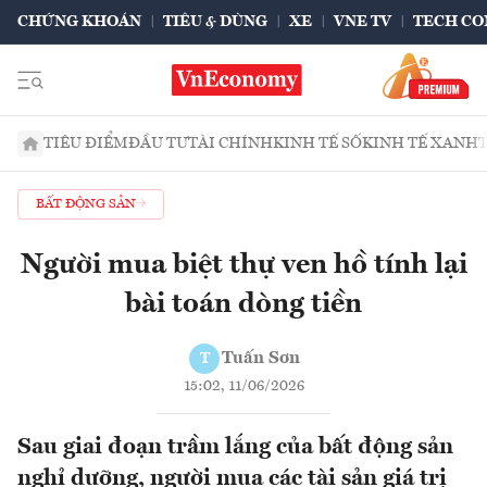
CHỨNG KHOÁN
TIÊU & DÙNG
XE
VNE TV
TECH CO
TIÊU ĐIỂM
ĐẦU TƯ
TÀI CHÍNH
KINH TẾ SỐ
KINH TẾ XANH
BẤT ĐỘNG SẢN
Người mua biệt thự ven hồ tính lại
bài toán dòng tiền
Tuấn Sơn
T
15:02, 11/06/2026
Sau giai đoạn trầm lắng của bất động sản
nghỉ dưỡng, người mua các tài sản giá trị