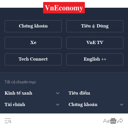
Chứng khoán
Tiêu & Dùng
Xe
VnE TV
Tech Connect
English ++
Tất cả chuyên mục
Kinh tế xanh
Tiêu điểm
Chuyển động xanh
Tài chính
Chứng khoán
Pháp lý
Ngân hàng
Doanh nghiệp niêm yết
Kinh tế số
Hạ tầng
Thương hiệu xanh
Thị trường vốn
Thị trường
Sản phẩm - Thị trường
Bất động sản
Thị trường