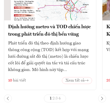
Định hướng metro và TOD chiến lược
K
trong phát triển đô thị bền vững
K
Phát triển đô thị theo định hướng giao
K
thông công cộng (TOD) kết hợp với mạng
V
lưới đường sắt đô thị (metro) là chiến lược
cốt lõi để giải quyết ùn tắc và tái cấu trúc
không gian. Mô hình này tập...
10
bài viết
Xem tất cả
2
1
2
3
4