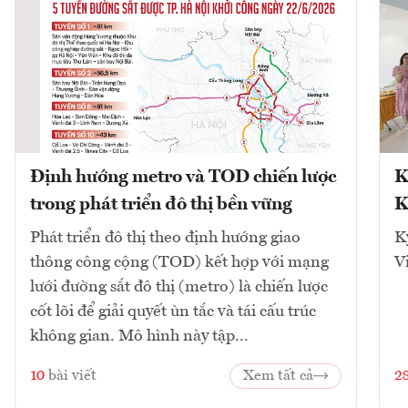
Định hướng metro và TOD chiến lược
K
trong phát triển đô thị bền vững
K
Phát triển đô thị theo định hướng giao
K
thông công cộng (TOD) kết hợp với mạng
V
lưới đường sắt đô thị (metro) là chiến lược
cốt lõi để giải quyết ùn tắc và tái cấu trúc
không gian. Mô hình này tập...
10
bài viết
Xem tất cả
2