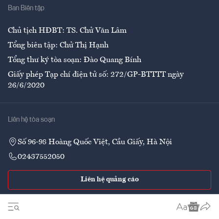
Ban Biên tập
Ẩm thực
Chủ tịch HĐBT: TS. Chử Văn Lâm
Tổng biên tập: Chử Thị Hạnh
Tổng thư ký tòa soạn: Đào Quang Bính
Giấy phép Tạp chí điện tử số: 272/GP-BTTTT ngày
26/6/2020
Liên hệ tòa soạn
Số 96-98 Hoàng Quốc Việt, Cầu Giấy, Hà Nội
02437552050
Liên hệ quảng cáo
Theo dõi VnEconomy