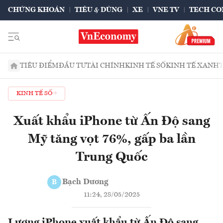
CHỨNG KHOÁN
TIÊU & DÙNG
XE
VNE TV
TECH CO
TIÊU ĐIỂM
ĐẦU TƯ
TÀI CHÍNH
KINH TẾ SỐ
KINH TẾ XANH
KINH TẾ SỐ
Xuất khẩu iPhone từ Ấn Độ sang
Mỹ tăng vọt 76%, gấp ba lần
Trung Quốc
Bạch Dương
B
11:24, 28/05/2025
Lượng iPhone xuất khẩu từ Ấn Độ sang