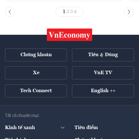
1
2
3
4
Chứng khoán
Tiêu & Dùng
Xe
VnE TV
Tech Connect
English ++
Tất cả chuyên mục
Kinh tế xanh
Tiêu điểm
Chuyển động xanh