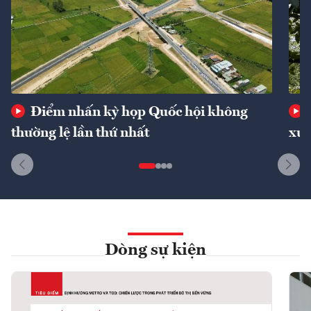
Điểm nhấn kỳ họp Quốc hội không
thường lệ lần thứ nhất
xuấ
Dòng sự kiện