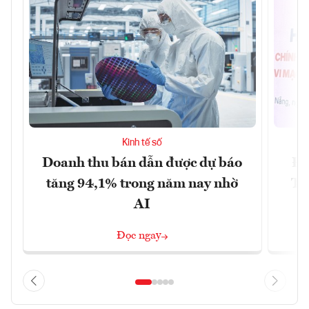
Kinh tế số
Doanh thu bán dẫn được dự báo
Đà
tăng 94,1% trong năm nay nhờ
Tr
AI
Đọc ngay